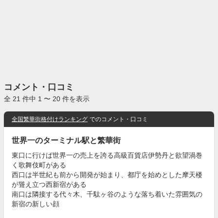
コメント・口コミ
全 21 件中 1 〜 20 件を表示
全国繁華街格付けランキング
でのコメント・口コミ
世界一のターミナル駅と繁華街
東口に行けば世界一の売上を誇る高級百貨店伊勢丹と欲望渦巻
く歌舞伎町がある
西口は半世紀も前から開発が始まり、都庁を始めとした摩天楼
が聳え立つ西新宿がある
南口は隣接する代々木、千駄ヶ谷のような落ち着いた雰囲気の
新宿の新しい顔