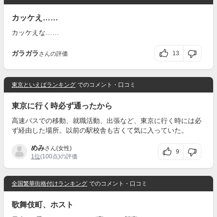
カッケえ……
カッケえな……
ガラガラ
13
さんの評価
東京といえばランキング
でのコメント・口コミ
東京に行く時必ず通ったから
高速バスでの移動、就職活動、出張など、東京に行く時には必
ず経由した場所。以前の駅校舎も古くて気に入っていた。
めみ
さん(女性)
9
1位
(100点)の評価
全国繁華街格付けランキング
でのコメント・口コミ
歌舞伎町、ホスト