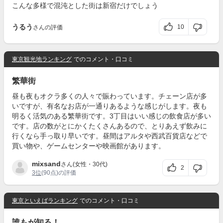
こんな多様で混沌とした街は新宿だけでしょう
うるう
10
さんの評価
東京観光地ランキング
でのコメント・口コミ
繁華街
昼も夜もオクラ多くの人々で賑わっています。チェーン店が多
いですが、有名なお店が一通りあるような感じがします。夜も
明るく活気のある繁華街です。3丁目はいい感じの飲食店が多い
です。店の数がとにかくたくさんあるので、とりあえず飲みに
行くなら手っ取り早いです。昼間はアルタや西武百貨店などで
買い物や、ゲームセンターや映画館があります。
mixsand
さん(女性・30代)
2
3位
(90点)の評価
東京といえばランキング
でのコメント・口コミ
誰もが知る！