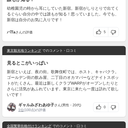
幼稚園児の時から耳にしていた新宿。新宿がしりとりで出てく
るぐらい自分の中では誰もが知る！思っていました。今でも、
新宿は自分のお気に入りです！
パTa
5
さんの評価
東京観光地ランキング
でのコメント・口コミ
見るとこがいっぱい
新宿といえば、夜の街。歌舞伎町では、ホスト、キャバクラ。
ゴールデン街の飲み屋、二丁目のオカマバーなどナイトスポッ
トがたくさん。最近は新しくクラブWARPがオープンしたりと
さらに活気があふれています。東京に来たら一度は訪れて欲し
いです！
ギャルみざわあゆ子
さん(男性・20代)
0
1位
(100点)の評価
全国繁華街格付けランキング
でのコメント・口コミ