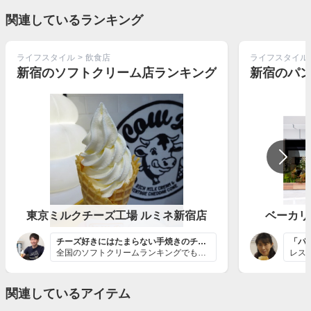
関連しているランキング
ライフスタイル
>
飲食店
ライフスタイル
新宿のソフトクリーム店ランキング
新宿のパ
東京ミルクチーズ工場 ルミネ新宿店
ベーカリ
チーズ好きにはたまらない手焼きのチーズコーンで食べるチ...
全国のソフトクリームランキングでも3位に推奨させていた...
関連しているアイテム