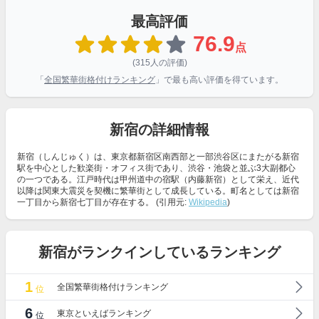
最高評価
76.9
点
(315人の評価)
「
全国繁華街格付けランキング
」で最も高い評価を得ています。
新宿の詳細情報
新宿（しんじゅく）は、東京都新宿区南西部と一部渋谷区にまたがる新宿
駅を中心とした歓楽街・オフィス街であり、渋谷・池袋と並ぶ3大副都心
の一つである。江戸時代は甲州道中の宿駅（内藤新宿）として栄え、近代
以降は関東大震災を契機に繁華街として成長している。町名としては新宿
一丁目から新宿七丁目が存在する。 (引用元:
Wikipedia
)
新宿がランクインしているランキング
1
全国繁華街格付けランキング
位
6
東京といえばランキング
位