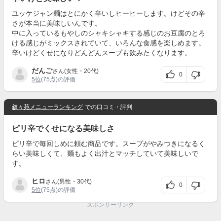
ユッケジャン麺はとにかく辛いしヒーヒーします。けどその辛
さが本当に美味しいんです。
中に入っているもやしのシャキシャキする感じのお豆腐のとろ
ける感じがミックスされていて、いろんな食感を楽しめます。
辛いけどくせになりどんどんスープも飲みたくなります。
だんご
さん(女性・20代)
0
5位
(75点)の評価
叙々苑メニューランキング
での口コミ・評判
ピリ辛でくせになる美味しさ
ピリ辛で毎回しめに頼む商品です。スープがやみつきになるく
らい美味しくて、麺もよく出汁とマッチしていて美味しいで
す。
ヒロ
さん(男性・30代)
0
5位
(75点)の評価
スポンサーリンク