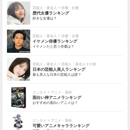
芸能人・著名人
>
俳優・女優
歴代女優ランキング
好きな女優は？
芸能人・著名人
>
俳優・女優
イケメン俳優ランキング
イケメンだと思う俳優は？
芸能人・著名人
>
芸能人・著名人その他
日本の芸能人美人ランキング
最も美人な日本の芸能人は誰？
エンタメ
>
アニメ・漫画
面白い神アニメランキング
おすすめの面白いアニメは？
エンタメ
>
アニメ・漫画
可愛いアニメキャラランキング