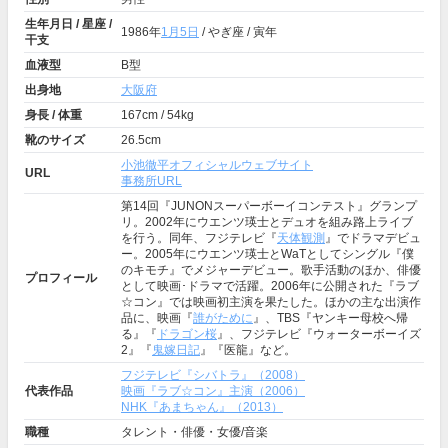
生年月日 / 星座 /
1986年
1月5日
/ やぎ座 / 寅年
干支
血液型
B型
出身地
大阪府
身長 / 体重
167cm / 54kg
靴のサイズ
26.5cm
小池徹平オフィシャルウェブサイト
URL
事務所URL
第14回『JUNONスーパーボーイコンテスト』グランプ
リ。2002年にウエンツ瑛士とデュオを組み路上ライブ
を行う。同年、フジテレビ『
天体観測
』でドラマデビュ
ー。2005年にウエンツ瑛士とWaTとしてシングル『僕
のキモチ』でメジャーデビュー。歌手活動のほか、俳優
プロフィール
として映画･ドラマで活躍。2006年に公開された『ラブ
☆コン』では映画初主演を果たした。ほかの主な出演作
品に、映画『
誰がために
』、TBS『ヤンキー母校へ帰
る』『
ドラゴン桜
』、フジテレビ『ウォーターボーイズ
2』『
鬼嫁日記
』『医龍』など。
フジテレビ『シバトラ』（2008）
代表作品
映画『ラブ☆コン』主演（2006）
NHK『あまちゃん』（2013）
職種
タレント・俳優・女優/音楽