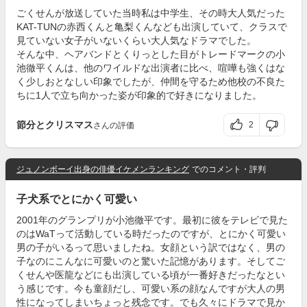
ごくせんが放送していた当時私は中学生、その時大人気だった
KAT-TUNの赤西くんと亀梨くんなども出演していて、クラスで
見ていない女子がいないくらい大人気なドラマでした。
そんな中、ヘアバンドとくりっとした目がトレードマークの小
池徹平くんは、他のワイルドな出演者に比べ、喧嘩も強くはな
く少しおとなしい印象でしたが、仲間を守るため他校の不良た
ちに1人で立ち向かった姿が印象的で好きになりました。
節分とクリスマス
2
さんの評価
ジュノンボーイ出身の俳優イケメンランキング
でのコメント・評判
子犬系でとにかく可愛い
2001年のグランプリが小池徹平です。最初に彼をテレビで見た
のはWaTって活動している時だったのですが、とにかく可愛い
男の子がいるって思いましたね。女顔という訳ではなく、男の
子なのにこんなに可愛いのと驚いた記憶があります。そしてご
くせんや医龍などにも出演している頃が一番好きだったなとい
う感じです。今も童顔だし、可愛い系の顔なんですが大人の男
性になってしまいちょっと残念です。でも久々にドラマで見か