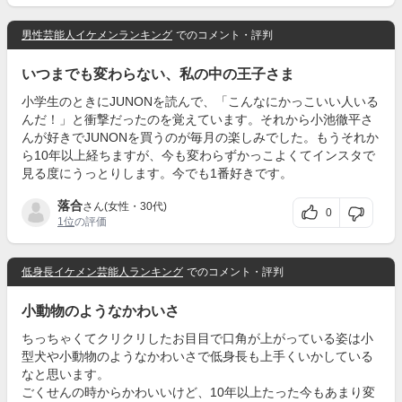
男性芸能人イケメンランキング
でのコメント・評判
いつまでも変わらない、私の中の王子さま
小学生のときにJUNONを読んで、「こんなにかっこいい人いる
んだ！」と衝撃だったのを覚えています。それから小池徹平さ
んが好きでJUNONを買うのが毎月の楽しみでした。もうそれか
ら10年以上経ちますが、今も変わらずかっこよくてインスタで
見る度にうっとりします。今でも1番好きです。
落合
さん(女性・30代)
0
1位
の評価
低身長イケメン芸能人ランキング
でのコメント・評判
小動物のようなかわいさ
ちっちゃくてクリクリしたお目目で口角が上がっている姿は小
型犬や小動物のようなかわいさで低身長も上手くいかしている
なと思います。
ごくせんの時からかわいいけど、10年以上たった今もあまり変