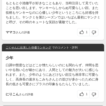
もともと小池徹平が好きなこともあり、当時注目して見ていた
ことを思い出します。ヤンキーらしからぬ可愛らしい顔。また
役柄もヤンキーなのに心優しい少年というところにも好感を持
ちました。ヤンクミを第2シーズンではいちばん最初にヤンクミ
と呼び、その時のキュートな笑顔が素敵でした。
ママコ
1
さんの評価
ごくせんに出演した俳優ランキング
でのコメント・評判
少年
口調や態度などはどこか憎たらしいのにも関わらず、仲間を思
いやる熱い心が確かにあり、人間としての魅力が大いに感じら
れます。また、少年のようにあどけない顔立ち画非常に可愛ら
しく、高身長の速水もこみちさんとの並びが多かったために身
長の低さも可愛さにプラスの印象をもたらしていました。
にりこん
1
さんの評価