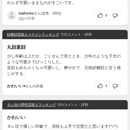
わらず可愛いままなのがすごいです。
nahono
さん(女性・30代)
8
3位
の評価
砂糖顔芸能人イケメンランキング
でのコメント・評判
丸顔童顔
少し年齢は上だが、ごくせんで見たとき、少年のような子犬の
ような可愛さでびっくりした。
笑顔もめちゃくちゃ可愛いし、爽やかで、元祖砂糖顔と言う感
じがする。
かわいい⭐︎
4
さんの評価
タレ目の男性芸能人ランキング
でのコメント・評判
かわいい
タレ目で優しい印象で、演技も上手で完璧だと思います(^○^)