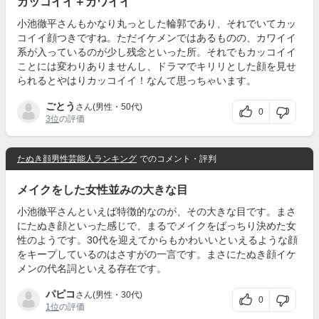
カッコイイ＋カワイイ
小池徹平さんもかなり丸っとした輪郭であり、それでいてカッ
コイイ顔つきですね。ただイケメンではあるものの、カワイイ
系が入っているのが少し残念といった所。それでもカッコイイ
ことには変わりありませんし、ドラマでキリリとした顔を見せ
られるとやはりカッコイイ！なんて思っちゃいます。
ごとう
さん(男性・50代)
0
3位
の評価
たぬき顔男性芸能人ランキング
でのコメント・評判
メイクをした女性並みの大きな目
小池徹平さんといえば特徴的なのが、その大きな目です。まさ
にたぬき顔といった感じで、まるでメイクをばっちり決めた女
性のようです。30代を迎えてからもかわいいといえるような顔
をキープしているのはさすがの一言です。まさにたぬき顔イケ
メンの代名詞といえる存在です。
パピコ
さん(男性・30代)
0
1位
の評価