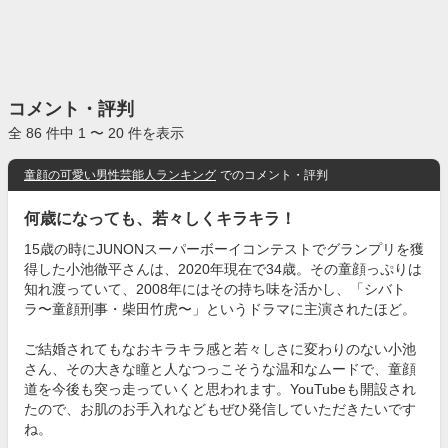
コメント・評判
全 86 件中 1 〜 20 件を表示
童顔の可愛い男性芸能人ランキング
でのコメント・評判
何歳になっても、若々しくキラキラ！
15歳の時にJUNONスーパーボーイコンテストでグランプリを獲
得した小池徹平さんは、2020年現在で34歳。その童顔っぷりは
知れ渡っていて、2008年にはその持ち味を活かし、「シバト
ラ〜童顔刑事・柴田竹虎〜」というドラマに主演されたほど。
ご結婚されてもなおキラキラ感と若々しさに変わりのない小池
さん、その大きな瞳と人なつっこそうな温和なムードで、童顔
道を今後も突っ走っていくと思われます。YouTubeも開設され
たので、お肌のお手入れなどもぜひ発信していただきたいです
ね。