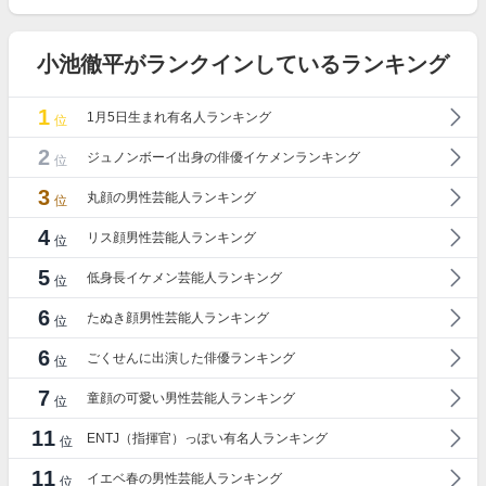
小池徹平がランクインしているランキング
1
1月5日生まれ有名人ランキング
位
2
ジュノンボーイ出身の俳優イケメンランキング
位
3
丸顔の男性芸能人ランキング
位
4
リス顔男性芸能人ランキング
位
5
低身長イケメン芸能人ランキング
位
6
たぬき顔男性芸能人ランキング
位
6
ごくせんに出演した俳優ランキング
位
7
童顔の可愛い男性芸能人ランキング
位
11
ENTJ（指揮官）っぽい有名人ランキング
位
11
イエベ春の男性芸能人ランキング
位