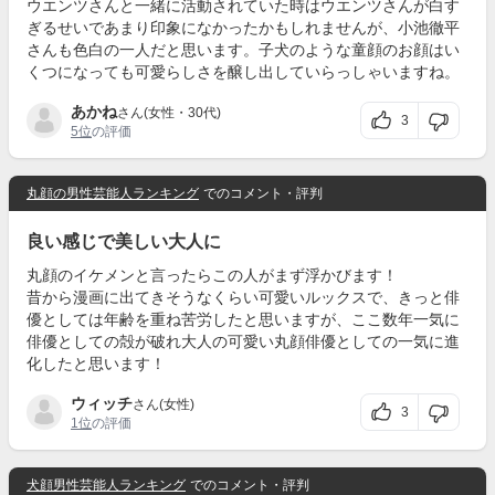
ウエンツさんと一緒に活動されていた時はウエンツさんが白す
ぎるせいであまり印象になかったかもしれませんが、小池徹平
さんも色白の一人だと思います。子犬のような童顔のお顔はい
くつになっても可愛らしさを醸し出していらっしゃいますね。
あかね
さん(女性・30代)
3
5位
の評価
丸顔の男性芸能人ランキング
でのコメント・評判
良い感じで美しい大人に
丸顔のイケメンと言ったらこの人がまず浮かびます！
昔から漫画に出てきそうなくらい可愛いルックスで、きっと俳
優としては年齢を重ね苦労したと思いますが、ここ数年一気に
俳優としての殻が破れ大人の可愛い丸顔俳優としての一気に進
化したと思います！
ウィッチ
さん(女性)
3
1位
の評価
犬顔男性芸能人ランキング
でのコメント・評判