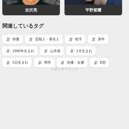
吉沢亮
平野紫耀
関連しているタグ
俳優
芸能人・著名人
歌手
寅年
1986年生まれ
山羊座
1月生まれ
5日生まれ
男性
俳優・女優
B型
スポンサーリンク