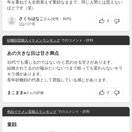
年を重ねても全然衰えず童顔なままで、同じ人間とは思えない
ほどです（笑）
さくらはなこ
さん(女性・30代)
4
1位
の評価
砂糖顔芸能人イケメンランキング
でのコメント・評判
あの大きな目は甘さ満点
10代でも通じるのではないかと思わせる甘さがあります。
結婚されてるのが嘘みたいないつまで経っても変わらないキラ
キラ感があります。
長年砂糖顔の代表として君臨している感じがあります。
まこままa
3
さんの評価
色白イケメン芸能人ランキング
でのコメント・評判
童顔