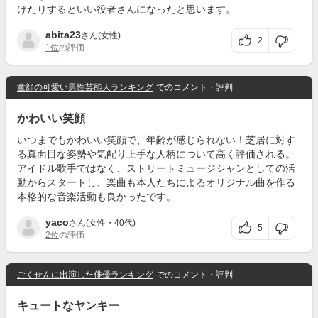
けたりするといい役者さんになったと思います。
abita23
さん(女性)
2
1位
の評価
童顔の可愛い男性芸能人ランキング
でのコメント・評判
かわいい笑顔
いつまでもかわいい笑顔で、年齢が感じられない！芝居に対す
る真面目な姿勢や気配り上手な人柄について高く評価される。
アイドル歌手ではなく、ストリートミュージシャンとしての活
動からスタートし、楽曲も本人たちによるオリジナル曲を作る
本格的な音楽活動も良かったです。
yaco
さん(女性・40代)
5
2位
の評価
ごくせんに出演した俳優ランキング
でのコメント・評判
キュートなヤンキー