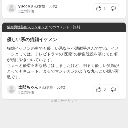
yucco
さん(女性・30代)
1
2位
の評価
猫顔男性芸能人ランキング
でのコメント・評判
優しい系の猫顔イケメン
猫顔イケメンの中でも優しい系なら小池徹平さんですね。イメ
ージとしては、テレビドラマの”医龍”の伊集院役を演じてた頃
が頭にやきついています。
ちょっと優柔不断な感じはしましたけど、明るく優しい笑顔が
とってもキュート。まるでマンチカンのような丸っこい顔が素
敵です。
太郎ちゃん
さん(男性・50代)
0
3位
の評価
スポンサーリンク