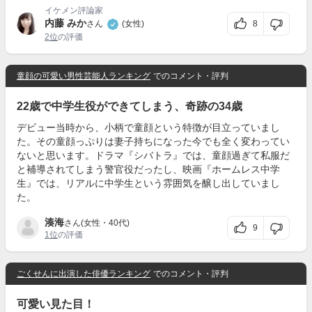
イケメン評論家
内藤 みか
8
さん
(女性)
2位
の評価
童顔の可愛い男性芸能人ランキング
でのコメント・評判
22歳で中学生役ができてしまう、奇跡の34歳
デビュー当時から、小柄で童顔という特徴が目立っていまし
た。その童顔っぷりは妻子持ちになった今でも全く変わってい
ないと思います。ドラマ『シバトラ』では、童顔過ぎて私服だ
と補導されてしまう警官役だったし、映画『ホームレス中学
生』では、リアルに中学生という雰囲気を醸し出していまし
た。
湊海
さん(女性・40代)
9
1位
の評価
ごくせんに出演した俳優ランキング
でのコメント・評判
可愛い見た目！