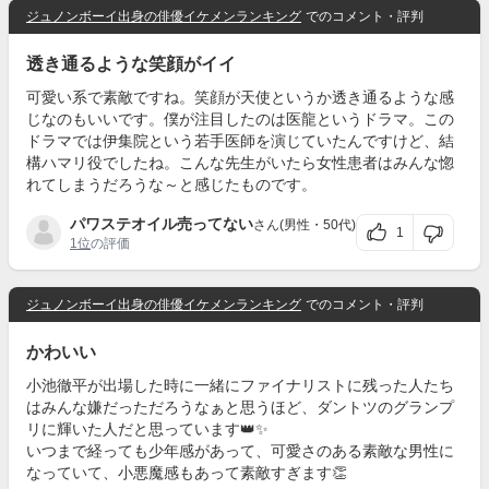
ジュノンボーイ出身の俳優イケメンランキング
でのコメント・評判
透き通るような笑顔がイイ
可愛い系で素敵ですね。笑顔が天使というか透き通るような感
じなのもいいです。僕が注目したのは医龍というドラマ。この
ドラマでは伊集院という若手医師を演じていたんですけど、結
構ハマリ役でしたね。こんな先生がいたら女性患者はみんな惚
れてしまうだろうな～と感じたものです。
パワステオイル売ってない
さん(男性・50代)
1
1位
の評価
ジュノンボーイ出身の俳優イケメンランキング
でのコメント・評判
かわいい
小池徹平が出場した時に一緒にファイナリストに残った人たち
はみんな嫌だっただろうなぁと思うほど、ダントツのグランプ
リに輝いた人だと思っています👑✨
いつまで経っても少年感があって、可愛さのある素敵な男性に
なっていて、小悪魔感もあって素敵すぎます👏