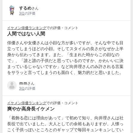
するめ
さん
3位
の評価
イケメン俳優ランキング
での評価・コメント
人間ではない人間
俳優さんや女優さんは小顔な方が多いですが、そんな中でも目
立ってしまうほどの小顔。そしてスタイルの良さがなぜか上半
身から伝わってきます。また、「生まれた時からこの顔なの
で」、「誰と誰の子供だと思っているのですか、かわいいに決
まっているじゃないですか」など向井理さんのみ許される言葉
をサラッと言ってしまうのも面白く、魅力的だと思いました。
ｍｍ
さん
3位
の評価
イケメン俳優ランキング
での評価・コメント
爽やか高身長イケメン
「着飾る恋には理由があって」で初めて知り、向井理さんは社
長役で出ていました。大人としての余裕もありますが、人懐っ
こく子供っぽいところとのギャップで毎回キュンキュンしてい