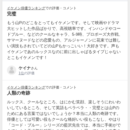
イケメン俳優ランキング
での評価・コメント
完璧
もう山Pのどこをとってもイケメンです。そして映画やドラマ
大ヒットした作品ばかりで、高視聴率です。インハンドやコー
ドブルー、などのクールなキャラ、5-9時、プロポーズ大作戦、
サマーヌードなどの恋愛もの、アルジャーノンに花束では難し
い演技もされていてどの山Pもかっこいい！大好きです。声も
イケメンであのルックスなのに前に出しゃばるタイプじゃない
とこもイケメンです！
ケイナ
さん
1位
の評価
イケメン俳優ランキング
での評価・コメント
人類の奇跡
ルックス、クールなところ、はにかむ笑顔、楽しそうにわいわ
いしているところ、そして英語もペラペラ・・完璧とは山Pの
ためにある言葉ではないでしょうか？本当に人類の奇跡です。
俳優としては可愛い役もクールな格好いい役もこなし、やはり
「コード・ブルー」シリーズの藍沢先生では、本当に手術がで