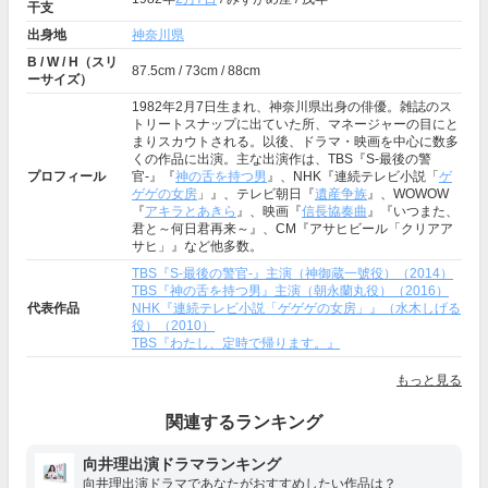
干支
出身地
神奈川県
B / W / H（スリ
87.5cm / 73cm / 88cm
ーサイズ）
1982年2月7日生まれ、神奈川県出身の俳優。雑誌のス
トリートスナップに出ていた所、マネージャーの目にと
まりスカウトされる。以後、ドラマ・映画を中心に数多
くの作品に出演。主な出演作は、TBS『S-最後の警
プロフィール
官-』『
神の舌を持つ男
』、NHK『連続テレビ小説「
ゲ
ゲゲの女房
」』、テレビ朝日『
遺産争族
』、WOWOW
『
アキラとあきら
』、映画『
信長協奏曲
』『いつまた、
君と～何日君再来～』、CM『アサヒビール「クリアア
サヒ」』など他多数。
TBS『S-最後の警官-』主演（神御蔵一號役）（2014）
TBS『神の舌を持つ男』主演（朝永蘭丸役）（2016）
代表作品
NHK『連続テレビ小説「ゲゲゲの女房」』（水木しげる
役）（2010）
TBS『わたし、定時で帰ります。』
もっと見る
関連するランキング
向井理出演ドラマランキング
向井理出演ドラマであなたがおすすめしたい作品は？