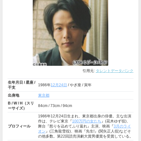
引用元:
タレントデータバンク
生年月日 / 星座 /
1986年
12月24日
/ やぎ座 / 寅年
干支
出身地
東京都
B / W / H（スリ
84cm / 73cm / 94cm
ーサイズ）
1986年12月24日生まれ、東京都出身の俳優。主な出演
作は、テレビ東京『
100万円の女たち
』(花木ゆず役)、
プロフィール
舞台『怒りを込めてふり返れ』主演、映画『
3月のライ
オン
』(三角龍雪役)、映画『先生!』(関矢正人役)などそ
の他多数。第22回読売演劇大賞男優賞を受賞している。