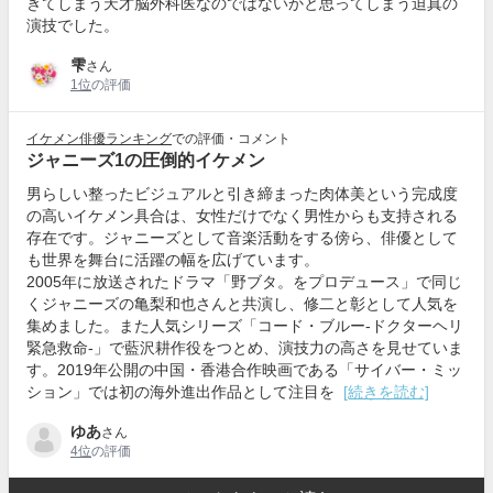
きてしまう天才脳外科医なのではないかと思ってしまう迫真の
演技でした。
雫
さん
1位
の評価
イケメン俳優ランキング
での評価・コメント
ジャニーズ1の圧倒的イケメン
男らしい整ったビジュアルと引き締まった肉体美という完成度
の高いイケメン具合は、女性だけでなく男性からも支持される
存在です。ジャニーズとして音楽活動をする傍ら、俳優として
も世界を舞台に活躍の幅を広げています。
2005年に放送されたドラマ「野ブタ。をプロデュース」で同じ
くジャニーズの亀梨和也さんと共演し、修二と彰として人気を
集めました。また人気シリーズ「コード・ブルー‐ドクターヘリ
緊急救命‐」で藍沢耕作役をつとめ、演技力の高さを見せていま
す。2019年公開の中国・香港合作映画である「サイバー・ミッ
ション」では初の海外進出作品として注目を
[続きを読む]
ゆあ
さん
4位
の評価