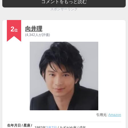
コメントをもっと読む
スポンサーリンク
2
向井理
位
(4,342人が評価)
引用元:
Amazon
生年月日 / 星座 /
1982年
2月7日
/ みずがめ座 / 戌年