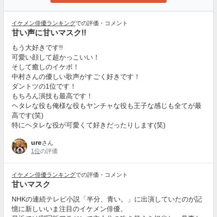
イケメン俳優ランキング
での評価・コメント
甘い声に甘いマスク!!
もう大好きです!!
可愛い顔して超かっこいい！
そして癒しのイケボ！
中村さんの優しい歌声がすごく好きです！
ダントツの1位です！
もちろん演技も最高です！
ヘタレな役も俺様な役もヤンチャな役も王子な感じも全てが最
高です(笑)
特にヘタレな役が可愛くて好きだったりします(笑)
ure
さん
1位
の評価
イケメン俳優ランキング
での評価・コメント
甘いマスク
NHKの連続テレビ小説「半分、青い。」に出演していたのが記
憶に新しいいま注目のイケメン俳優。