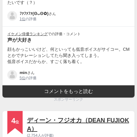
たいです（？）
ﾌｧﾌｧﾌｧ(⁠ʘ⁠ᴗ⁠ʘ⁠✿⁠)
さん
1位
の評価
イケメン俳優ランキング
での評価・コメント
声が大好き
顔もかっこいいけど、何といっても低音ボイスがサイコー。CM
とかでナレーションしてたら聞き入ってしまう。
低音ボイスだからか、すごく落ち着く。
min
さん
5位
の評価
コメントをもっと読む
スポンサーリンク
4
ディーン・フジオカ（DEAN FUJIOK
位
A）
(2,754人が評価)