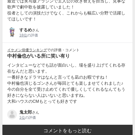
最近では実写版アラジンで主人公の吹き替えを担当し、見事な
歌声で劇中歌を披露していました！
役者としての演技だけでなく、これからも幅広い分野で活躍し
てほしいです！
するめ
さん
18位
の評価
イケメン俳優ランキング
での評価・コメント
中村倫也がいる所に笑い有り
インタビューなどでも話が面白いし、場を盛り上げてくれる存
在なんだと思います。
一番好きなドラマはなんと言っても凪のお暇ですね！
中村倫也演じるゴンさんが毎回とても楽しませてくれました♪
今の自分を全て受け止めてくれて優しくしてくれるなんてもう
好きにならない人はいないと思いますね。
大和ハウスのCMもとっても好きです
鬼太郎
さん
1位
の評価
コメントをもっと読む