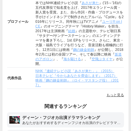
本ではNHK連続テレビ小説『
あさが来た
』('15～'16)の
五代友厚役で知名度を上げ、2017年エランドール賞・
新人賞を受賞。また、自ら作詞・作曲・プロデュースを
手がけインドネシアで制作されたアルバム『Cycle』を2
プロフィール
016年にリリース。同年秋にはTVアニメ『
ユーリ!!! on I
CE
』のオープニングテーマ『History Maker』を担当、
2017年は主演映画『
結婚
』の主題歌や、テレビ朝日系
『サタデー/サンデーステーション』のエンディングテ
ーマを書き下ろし、1st. EPをリリース。さらに、東京・
大阪・福島でライブを行うなど、音楽活動も積極的に行
う。12月1日には映画『
鋼の錬金術師
』が公開し、2018
年2月には初の全国ツアー、そして春以降に映画『
坂道
のアポロン
』、『
海を駆ける
』、『
空飛ぶタイヤ
』が公
開。
NHK『連続テレビ小説「あさが来た」』（2015）
日本テレビ『今からあなたを脅迫します』（2017）
代表作品
映画『鋼の錬金術師』（ロイ・マスタング役）（201
7）
もっと見る
関連するランキング
ディーン・フジオカ出演ドラマランキング
あなたがおすすめするディーンフジオカ出演のテレビドラマは？