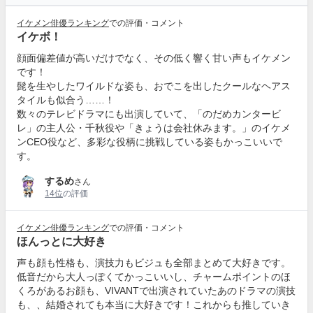
イケメン俳優ランキング
での評価・コメント
イケボ！
顔面偏差値が高いだけでなく、その低く響く甘い声もイケメン
です！
髭を生やしたワイルドな姿も、おでこを出したクールなヘアス
タイルも似合う……！
数々のテレビドラマにも出演していて、「のだめカンタービ
レ」の主人公・千秋役や「きょうは会社休みます。」のイケメ
ンCEO役など、多彩な役柄に挑戦している姿もかっこいいで
す。
するめ
さん
14位
の評価
イケメン俳優ランキング
での評価・コメント
ほんっとに大好き
声も顔も性格も、演技力もビジュも全部まとめて大好きです。
低音だから大人っぽくてかっこいいし、チャームポイントのほ
くろがあるお顔も、VIVANTで出演されていたあのドラマの演技
も、、結婚されても本当に大好きです！これからも推していき