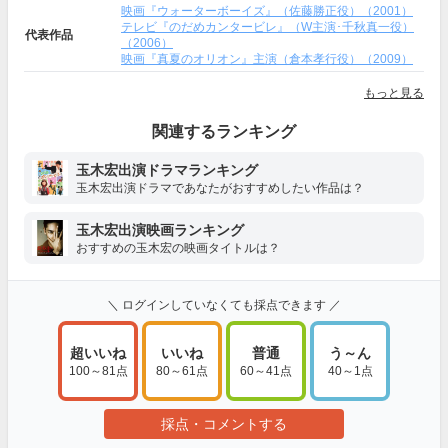
映画『ウォーターボーイズ』（佐藤勝正役）（2001）
テレビ『のだめカンタービレ』（W主演･千秋真一役）
代表作品
（2006）
映画『真夏のオリオン』主演（倉本孝行役）（2009）
もっと見る
関連するランキング
玉木宏出演ドラマランキング
玉木宏出演ドラマであなたがおすすめしたい作品は？
玉木宏出演映画ランキング
おすすめの玉木宏の映画タイトルは？
＼ ログインしていなくても採点できます ／
超いいね
いいね
普通
う～ん
100～81点
80～61点
60～41点
40～1点
採点・コメントする