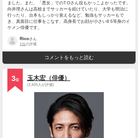
ました。また、「悪女」でのT.Oさん役もかっこよかったです。
向井理さんは高校までサッカーを続けていたり、大学も明治に
行ったり、台本もしっかり覚えるなど、勉強もサッカーもで
き、真面目に仕事をこなす、高身長でお顔が小さい8.5等身のイ
ケメン俳優です。
Rico
さん
1位
の評価
コメントをもっと読む
3
玉木宏（俳優）
位
(3,405人が評価)