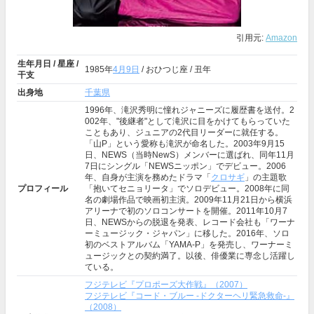
引用元:
Amazon
生年月日 / 星座 /
1985年
4月9日
/ おひつじ座 / 丑年
干支
出身地
千葉県
1996年、滝沢秀明に憧れジャニーズに履歴書を送付。2
002年、"後継者"として滝沢に目をかけてもらっていた
こともあり、ジュニアの2代目リーダーに就任する。
「山P」という愛称も滝沢が命名した。2003年9月15
日、NEWS（当時NewS）メンバーに選ばれ、同年11月
7日にシングル「NEWSニッポン」でデビュー。2006
年、自身が主演を務めたドラマ「
クロサギ
」の主題歌
プロフィール
「抱いてセニョリータ」でソロデビュー。2008年に同
名の劇場作品で映画初主演。2009年11月21日から横浜
アリーナで初のソロコンサートを開催。2011年10月7
日、NEWSからの脱退を発表、レコード会社も「ワーナ
ーミュージック・ジャパン」に移した。2016年、ソロ
初のベストアルバム「YAMA-P」を発売し、ワーナーミ
ュージックとの契約満了。以後、俳優業に専念し活躍し
ている。
フジテレビ『プロポーズ大作戦』（2007）
フジテレビ『コード・ブルー -ドクターヘリ緊急救命-』
（2008）