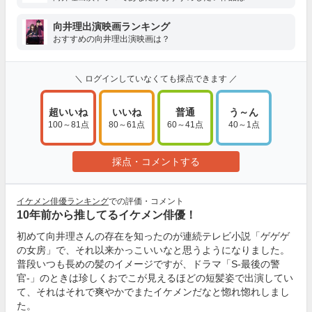
向井理出演映画ランキング
おすすめの向井理出演映画は？
＼ ログインしていなくても採点できます ／
超いいね
いいね
普通
う～ん
100～81点
80～61点
60～41点
40～1点
採点・コメントする
イケメン俳優ランキング
での評価・コメント
10年前から推してるイケメン俳優！
初めて向井理さんの存在を知ったのが連続テレビ小説「ゲゲゲ
の女房」で、それ以来かっこいいなと思うようになりました。
普段いつも長めの髪のイメージですが、ドラマ「S-最後の警
官-」のときは珍しくおでこが見えるほどの短髪姿で出演してい
て、それはそれで爽やかでまたイケメンだなと惚れ惚れしまし
た。