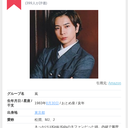
(399人が評価)
引用元:
Amazon
グループ名
嵐
生年月日 / 星座 /
1983年
8月30日
/ おとめ座 / 亥年
干支
出身地
東京都
愛称
松潤、MJ、J
きっかけはKinki Kidsの大ファンだった姉。内緒で履歴