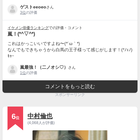
ゲストeeoeo
さん
3位
の評価
イケメン俳優ランキング
での評価・コメント
嵐！(*^▽^*)
これはかっこいいですよね〜(*´ω｀*)
なんでもできちゃうから白馬の王子様って感じがします！(*ﾉｪﾉ)
ｷｬｰ
嵐最強！（二ノオシ♡）
さん
1位
の評価
コメントをもっと読む
スポンサーリンク
6
中村倫也
位
(4,068人が評価)