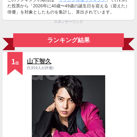
た投票から「2026年に40歳〜49歳の誕生日を迎える（迎えた）
俳優」を対象としたものを集計し、算出されています。
スポンサーリンク
ランキング結果
1
山下智久
位
(5,919人が評価)