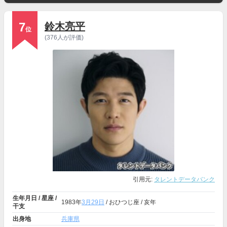
7
鈴木亮平
位
(376人が評価)
引用元:
タレントデータバンク
生年月日 / 星座 /
1983年
3月29日
/ おひつじ座 / 亥年
干支
出身地
兵庫県