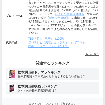
書を送ったところ、オーディションを受けるまえに社長
のジャニー喜多川から直々にレッスンに来ちゃいなよと
電話がありそのまま合格。1996年5月17日に入所。199
7年のテレビドラマ「
ぼくらの勇気 未満都市
」や翌年の
プロフィール
1998年の映画「
新宿少年探偵団
」の出演を経て1999年
9月15日に「嵐」としてデビューし、同年11月3日に
「A・RA・SHI」でCDデビュー。その後も多くのドラ
マや映画、舞台で主演を務めるなど俳優としても活躍し
ている。
TBS『花より男子』（2005）
代表作品
フジテレビ『失恋ショコラティエ』（2014）
映画『ナラタージュ』（2017）
もっと見る
関連するランキング
松本潤出演ドラマランキング
松本潤出演ドラマであなたがおすすめしたい作品は？
松本潤出演映画ランキング
おすすめの松本潤出演映画は？
＼ ログインしていなくても採点できます ／