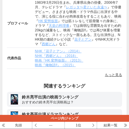
1983年3月29日生まれ、兵庫県出身の俳優。2006年7
月、テレビドラマ『
レガッタ〜君といた永遠〜
』で俳優
デビュー。さまざまな映画・ドラマ作品に出演する中
で、演じる役に合わせ肉体改造をすることもあり、映画
『
HK 変態仮面
』では筋トレをして筋骨隆々の身体に、
プロフィール
ドラマ『
天皇の料理番
』では病弱な雰囲気を出すため約
20kgの減量をし、映画『俺物語!!』では再び体重を増量
するなど、ストイックな一面もある。主な出演作は、N
HK朝の連続テレビ小説『
花子とアン
』やNHK大河ドラ
マ『
西郷どん
』など。
NHK『花子とアン』（2014）
NHK『西郷どん』（2018）
代表作品
映画『HK 変態仮面』（2013）
映画『俺物語!!』（2015）
もっと見る
関連するランキング
鈴木亮平出演の映画ランキング
おすすめの鈴木亮平出演映画は？
鈴木亮平出演ドラマランキング
ページ内ジャンプ
おすすめの鈴木亮平出演ドラマは？
先頭
---
1位
結果一覧