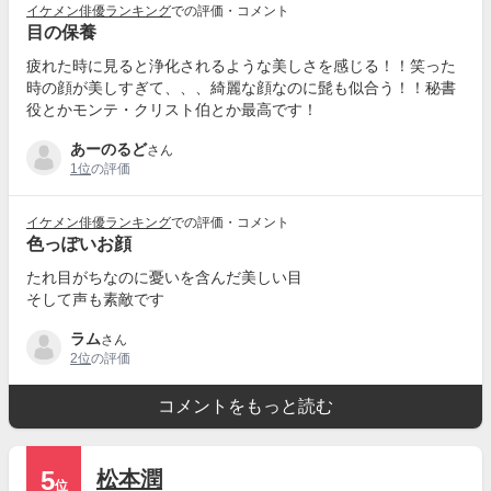
イケメン俳優ランキング
での評価・コメント
目の保養
疲れた時に見ると浄化されるような美しさを感じる！！笑った
時の顔が美しすぎて、、、綺麗な顔なのに髭も似合う！！秘書
役とかモンテ・クリスト伯とか最高です！
あーのるど
さん
1位
の評価
イケメン俳優ランキング
での評価・コメント
色っぽいお顔
たれ目がちなのに憂いを含んだ美しい目
そして声も素敵です
ラム
さん
2位
の評価
コメントをもっと読む
5
松本潤
位