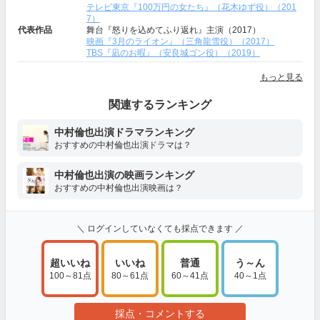
テレビ東京『100万円の女たち』（花木ゆず役）（201
7）
代表作品
舞台『怒りを込めてふり返れ』主演（2017）
映画『3月のライオン』（三角龍雪役）（2017）
TBS『凪のお暇』（安良城ゴン役）（2019）
もっと見る
関連するランキング
中村倫也出演ドラマランキング
おすすめの中村倫也出演ドラマは？
中村倫也出演の映画ランキング
おすすめの中村倫也出演映画は？
＼ ログインしていなくても採点できます ／
超いいね
いいね
普通
う～ん
100～81点
80～61点
60～41点
40～1点
採点・コメントする