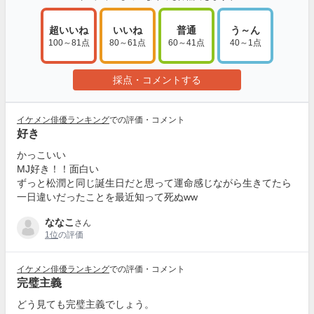
超いいね
いいね
普通
う～ん
100～81点
80～61点
60～41点
40～1点
採点・コメントする
イケメン俳優ランキング
での評価・コメント
好き
かっこいい
MJ好き！！面白い
ずっと松潤と同じ誕生日だと思って運命感じながら生きてたら
一日違いだったことを最近知って死ぬww
ななこ
さん
1位
の評価
イケメン俳優ランキング
での評価・コメント
完璧主義
どう見ても完璧主義でしょう。