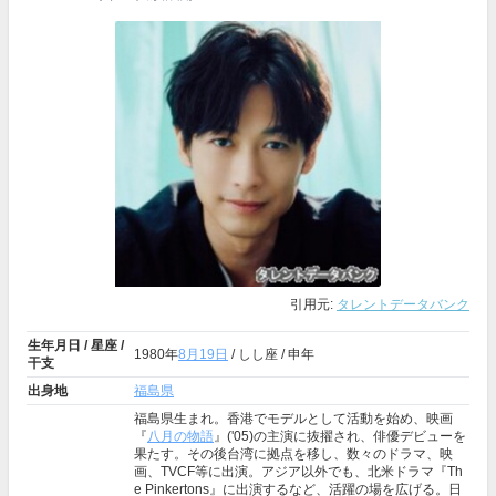
引用元:
タレントデータバンク
生年月日 / 星座 /
1980年
8月19日
/ しし座 / 申年
干支
出身地
福島県
福島県生まれ。香港でモデルとして活動を始め、映画
『
八月の物語
』('05)の主演に抜擢され、俳優デビューを
果たす。その後台湾に拠点を移し、数々のドラマ、映
画、TVCF等に出演。アジア以外でも、北米ドラマ『Th
e Pinkertons』に出演するなど、活躍の場を広げる。日