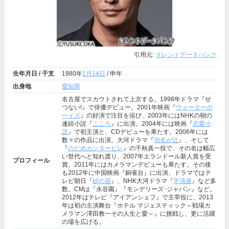
引用元:
タレントデータバンク
生年月日 / 干支
1980年
1月14日
/ 申年
出身地
愛知県
名古屋でスカウトされて上京する。1998年ドラマ『せ
つない!』で俳優デビュー。2001年映画『
ウォーターボ
ーイズ
』の好演で注目を浴び、2003年にはNHKの朝の
連続小説『
こころ
』に出演。2004年には映画『
恋愛小
説
』で初主演と、CDデビューを果たす。2006年には
数々の作品に出演。大河ドラマ『
功名が辻
』、そして
『
のだめカンタービレ
』の千秋真一役で、その名は幅広
い世代へと知れ渡り、2007年エランドール新人賞を受
プロフィール
賞。2011年にはカメラマンデビューも果たす。その後
も2012年に中国映画『銅雀台』に出演、ドラマではテ
レビ朝日『
砂の器
』、NHK大河ドラマ『
平清盛
』など多
数。CMは『永谷園』『モンデリーズ･ジャパン』など。
2012年はテレビ『アイアンシェフ』で主宰役に、2013
年は初の主演舞台『ホテル マジェスティック～戦場カ
メラマン澤田教一その人生と愛～』に挑戦し、更に活躍
の場を広げる。