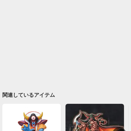
関連しているアイテム