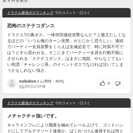
全 4 件を表示
ドラクエ最強ボスランキング
でのコメント・口コミ
恐怖のステテコダンス
ドラクエ7の裏ボス。一体何回連続攻撃なんだ？と腹立たしくな
るほどの「いつも俺のターン状態」がとにかく恐ろしい。連続
でパーティー全員攻撃をくらえば全滅必至で、時に対策不可で
は？とすら思わせる。そこにきてパーティー全員を行動不能に
させられる「ステテコダンス」はまさに地獄。やらなくてもい
い所謂「チャレンジ系」のイベントボスでなければ泣いてしま
うかもしれない強さ。
nobidon
さん(男性・40代)
9
4位
(85点)の評価
ドラクエ最強ボスランキング
でのコメント・口コミ
メチャクチャ強いです。
キャラインフレにより職業を極めてレベル上げて、ゴッドハン
ドにしてアルテマソード連発か、ばくれつけん連発すれば何と