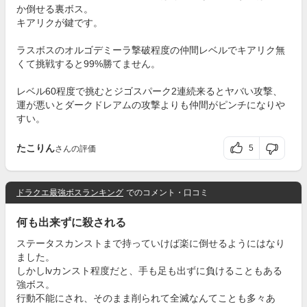
か倒せる裏ボス。
キアリクが鍵です。
ラスボスのオルゴデミーラ撃破程度の仲間レベルでキアリク無
くて挑戦すると99%勝てません。
レベル60程度で挑むとジゴスパーク2連続来るとヤバい攻撃、
運が悪いとダークドレアムの攻撃よりも仲間がピンチになりや
すい。
たこりん
5
さんの評価
ドラクエ最強ボスランキング
でのコメント・口コミ
何も出来ずに殺される
ステータスカンストまで持っていけば楽に倒せるようにはなり
ました。
しかしlvカンスト程度だと、手も足も出ずに負けることもある
強ボス。
行動不能にされ、そのまま削られて全滅なんてことも多々あ