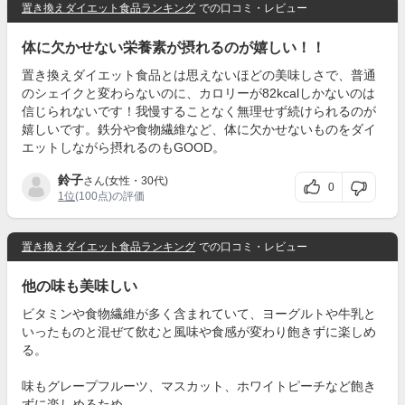
置き換えダイエット食品ランキング
での口コミ・レビュー
体に欠かせない栄養素が摂れるのが嬉しい！！
置き換えダイエット食品とは思えないほどの美味しさで、普通
のシェイクと変わらないのに、カロリーが82kcalしかないのは
信じられないです！我慢することなく無理せず続けられるのが
嬉しいです。鉄分や食物繊維など、体に欠かせないものをダイ
エットしながら摂れるのもGOOD。
鈴子
さん(女性・30代)
0
1位
(100点)の評価
置き換えダイエット食品ランキング
での口コミ・レビュー
他の味も美味しい
ビタミンや食物繊維が多く含まれていて、ヨーグルトや牛乳と
いったものと混ぜて飲むと風味や食感が変わり飽きずに楽しめ
る。
味もグレープフルーツ、マスカット、ホワイトピーチなど飽き
ずに楽しめるため。