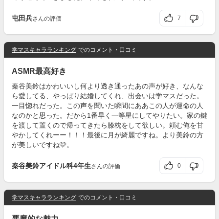
屯田兵
7
さんの評価
学マスキャラランキング
でのコメント・口コミ
ASMR最高好き
秦谷美鈴はかわいいし何より透き通ったあの声が好き、なんな
ら愛してる、やっぱり結婚してくれ、出会いは学マスだった。
一目惚れだった。この声を聞いた瞬間にああこの人が運命の人
なのかと思った。だから1番早く一等星にしてやりたい。家の鍵
を渡して置くので帰ってきたら膝枕をして欲しい。頼む俺を甘
やかしてくれーー！！！最後に月が綺麗ですね。より美鈴の方
が美しいですね🩷。
秦谷美鈴アイドル科4年生
0
さんの評価
学マスキャラランキング
でのコメント・口コミ
悪魔的な魅力