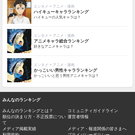
エンタメ
>
アニメ・漫画
ハイキューキャラランキング
ハイキューの人気キャラは？
エンタメ
>
アニメ・漫画
アニメキャラ総合ランキング
好きなアニメキャラは？
エンタメ
>
アニメ・漫画
かっこいい男性キャラランキング
かっこいいと思う男性アニメキャラは？
みんなのランキング
みんなのランキングとは？
コミュニティガイドライン
順位の決まり方・不正投票につい
運営者情報
て
メディア掲載実績
メディア・報道関係の皆さまへ
利用規約
プライバシーポリシー