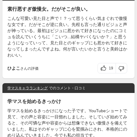
素行悪すぎ傲慢女。だがそこが良い。
こんな可愛い見た目と声で！？って思うくらい気まぐれで傲慢
な女です。だがそこが逆に良い。先程も言った通りビジュと声
が神っている。最初はビジュに惹かれて好きになったのにコミ
ュを読んでいくうちに「こいつ...結構ヤバくないか？」と思う
ようになっていって、見た目とのギャップにも惹かれて好きに
なってしまったんですよね。何が言いたいかと言うと美鈴はか
わいい。
ひよこ
19
さんの評価
学マスキャラランキング
でのコメント・口コミ
学マスを始めるきっかけ
学マスを始めるきっかけになった子です。YouTubeショートで
見て、その声と容姿に一目惚れしました。そしていざ始めてみ
ると、その可憐な声や容姿からは想像できない傲慢さを備えて
いました。私はそのギャップに心を鷲掴みにされ、本格的にの
めり込んでいきました。今でも私の担当です。