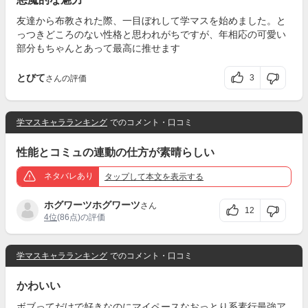
友達から布教された際、一目ぼれして学マスを始めました。と
っつきどころのない性格と思われがちですが、年相応の可愛い
部分もちゃんとあって最高に推せます
とびて
3
さんの評価
学マスキャラランキング
でのコメント・口コミ
性能とコミュの連動の仕方が素晴らしい
ネタバレあり
タップ
して本文を表示する
ホグワーツホグワーツ
さん
12
4位
(86点)の評価
学マスキャラランキング
でのコメント・口コミ
かわいい
ボブってだけで好きなのにマイペースなおっとり系素行最強ア