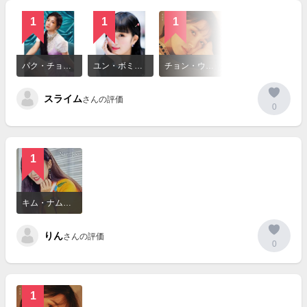
1
1
1
詳
細
パク・チョロン（Park ChoRong）
ユン・ボミ（Yoon BoMi）
チョン・ウンジ（Jeong EunJi）
を
見
スライム
る
さんの評価
0
1
詳
細
キム・ナムジュ（Kim NamJoo）
を
見
りん
る
さんの評価
0
1