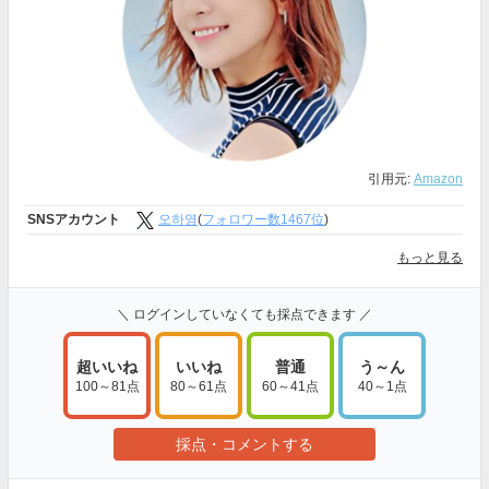
引用元:
Amazon
SNSアカウント
오하영
(
フォロワー数1467位
)
もっと見る
＼ ログインしていなくても採点できます ／
超いいね
いいね
普通
う～ん
100～81点
80～61点
60～41点
40～1点
採点・コメントする