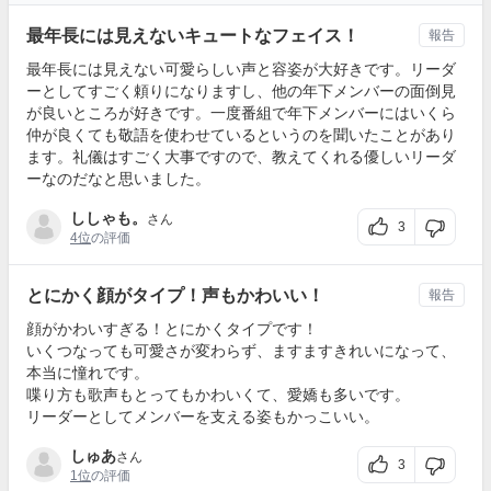
最年長には見えないキュートなフェイス！
報告
最年長には見えない可愛らしい声と容姿が大好きです。リーダ
ーとしてすごく頼りになりますし、他の年下メンバーの面倒見
が良いところが好きです。一度番組で年下メンバーにはいくら
仲が良くても敬語を使わせているというのを聞いたことがあり
ます。礼儀はすごく大事ですので、教えてくれる優しいリーダ
ーなのだなと思いました。
ししゃも。
さん
3
4位
の評価
とにかく顔がタイプ！声もかわいい！
報告
顔がかわいすぎる！とにかくタイプです！
いくつなっても可愛さが変わらず、ますますきれいになって、
本当に憧れです。
喋り方も歌声もとってもかわいくて、愛嬌も多いです。
リーダーとしてメンバーを支える姿もかっこいい。
しゅあ
さん
3
1位
の評価