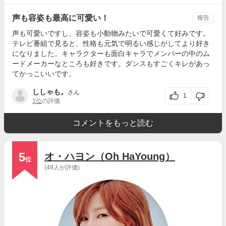
声も容姿も最高に可愛い！
報告
声も可愛いですし、容姿も小動物みたいで可愛くて好みです。
テレビ番組で見ると、性格も元気で明るい感じがしてより好き
になりました。キャラクターも面白キャラでメンバーの中のム
ードメーカーなところも好きです。ダンスもすごくキレがあっ
てかっこいいです。
ししゃも。
さん
1
1位
の評価
コメントをもっと読む
5
オ・ハヨン（Oh HaYoung）
位
(48人が評価)