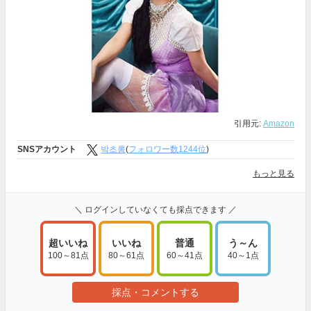
引用元:
Amazon
SNSアカウント
박초롱
(
フォロワー数1244位
)
もっと見る
＼ ログインしていなくても採点できます ／
超いいね
いいね
普通
う～ん
100～81点
80～61点
60～41点
40～1点
採点・コメントする