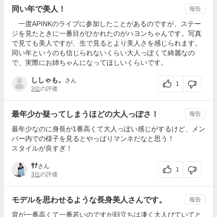
同い年で美人！
報告
一度APINKのライブに参加したことがあるのですが、ステー
ジを見たときに一番目がひかれたのがハヨンちゃんです。写真
で見ても美人ですが、生で見るとより美人さを感じられます。
同い年というのも信じられないくらい大人っぽくて綺麗なの
で、実際にお姉ちゃんになってほしいくらいです。
ししゃも。
さん
1
3位
の評価
最年少か疑ってしまうほどの大人っぽさ！
報告
最年少なのに身長が1番高くて大人っぽい感じがするけど、メン
バー内での様子を見るとやっぱりマンネだなと思う！
スタイルが良すぎ！
ｻﾅ
さん
1
3位
の評価
モデルを思わせるような長身美人さんです。
報告
背が一番高くて一番若いのですが顔立ちは凄く大人びていてと