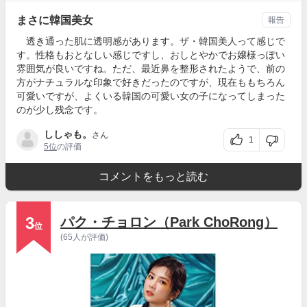
まさに韓国美女
報告
透き通った肌に透明感があります。ザ・韓国美人って感じで
す。性格もおとなしい感じですし、おしとやかでお嬢様っぽい
雰囲気が良いですね。ただ、最近鼻を整形されたようで、前の
方がナチュラルな印象で好きだったのですが、現在ももちろん
可愛いですが、よくいる韓国の可愛い女の子になってしまった
のが少し残念です。
ししゃも。
さん
1
5位
の評価
コメントをもっと読む
3
パク・チョロン（Park ChoRong）
位
(65人が評価)