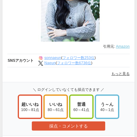
引用元:
Amazon
sonnaeun
(
フォロワー数253位
)
SNSアカウント
Naeun
(
フォロワー数6736位
)
もっと見る
＼ ログインしていなくても採点できます ／
超いいね
いいね
普通
う～ん
100～81点
80～61点
60～41点
40～1点
採点・コメントする