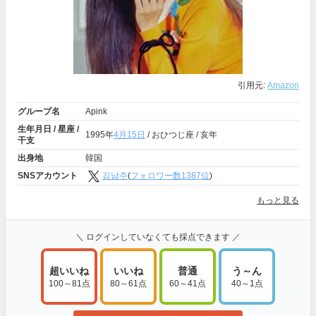
引用元:
Amazon
グループ名
Apink
生年月日 / 星座 /
1995年
4月15日
/ おひつじ座 / 亥年
干支
出身地
韓国
SNSアカウント
김남주
(
フォロワー数1387位
)
もっと見る
＼ ログインしていなくても採点できます ／
超いいね
いいね
普通
う～ん
100～81点
80～61点
60～41点
40～1点