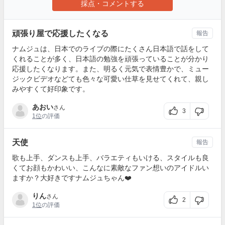
採点・コメントする
頑張り屋で応援したくなる
報告
ナムジュは、日本でのライブの際にたくさん日本語で話をして
くれることが多く、日本語の勉強を頑張っていることが分かり
応援したくなります。また、明るく元気で表情豊かで、ミュー
ジックビデオなどても色々な可愛い仕草を見せてくれて、親し
みやすくて好印象です。
あおい
さん
3
1位
の評価
天使
報告
歌も上手、ダンスも上手、バラエティもいける、スタイルも良
くてお顔もかわいい、こんなに素敵なファン想いのアイドルい
ますか？大好きですナムジュちゃん❤️
りん
さん
2
1位
の評価