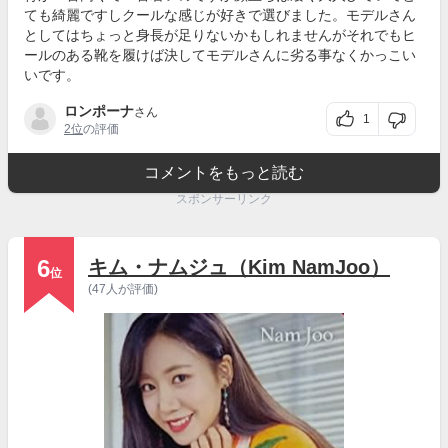
ても綺麗ですしクールな感じが好きで選びました。モデルさん
としてはちょっと身長が足りないかもしれませんがそれでもヒ
ールのある靴を履けば決してモデルさんに劣る事なくかっこい
いです。
ロンポーナ
さん
1
2位
の評価
コメントをもっと読む
スポンサーリンク
6
キム・ナムジュ（Kim NamJoo）
位
(47人が評価)