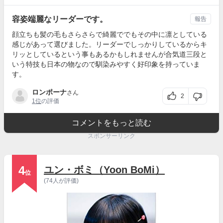
容姿端麗なリーダーです。
報告
顔立ちも髪の毛もさらさらで綺麗ででもその中に凛としている
感じがあって選びました。リーダーでしっかりしているからキ
リッとしているという事もあるかもしれませんが合気道三段と
いう特技も日本の物なので馴染みやすく好印象を持っていま
す。
ロンポーナ
さん
2
1位
の評価
コメントをもっと読む
スポンサーリンク
4
ユン・ボミ（Yoon BoMi）
位
(74人が評価)