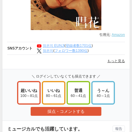
引用元:
Amazon
정은지 EUNJI
(
登録者数1701位
)
SNSアカウント
정은지
(
フォロワー数1390位
)
もっと見る
＼ ログインしていなくても採点できます ／
超いいね
いいね
普通
う～ん
100～81点
80～61点
60～41点
40～1点
採点・コメントする
ミュージカルでも活躍しています。
報告