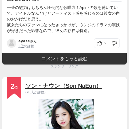
一番の魅力はもちろん圧倒的な歌唱力！Apinkの歌を聴いてい
て、アイドルなんだけどアーティスト感を感じるのは彼女の声
のおかげだと思う。
彼女たちのファンになったきっかけが、ウンジのドラマの演技
が好きだった影響なので、彼女の存在は特別。
ayase
さん
9
2位
の評価
コメントをもっと読む
スポンサーリンク
2
ソン・ナウン（Son NaEun）
位
(70人が評価)