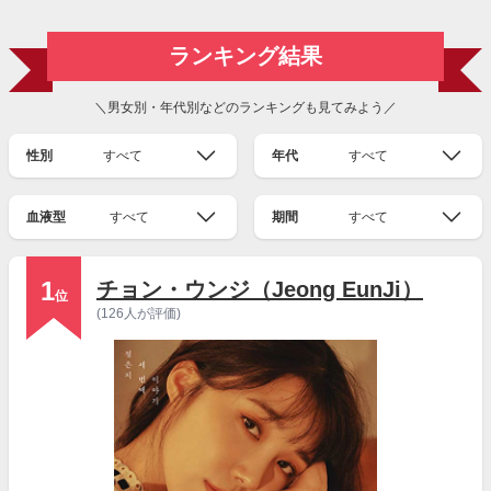
ランキング結果
＼男女別・年代別などのランキングも見てみよう／
性別
すべて
年代
すべて
血液型
すべて
期間
すべて
1
チョン・ウンジ（Jeong EunJi）
位
(126人が評価)