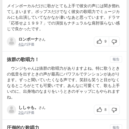
メインボーカルだけに歌がとても上手で彼女の声には聞き惚れ
てしまいます。ポップスだけでなく彼女の歌唱力でミュージカ
ルにも出演していてなかなか凄いなあと思っています。ドラマ
「応答せよ１９９７」での演技もナチュラルな肩肘張らない感
じで良かったです。
ロンポーナ
さん
9
4位
の評価
抜群の歌唱力！
報告
ウンジちゃんは抜群の歌唱力がありますよね。特に歌うとき
の低音を出すときの声が最高にパワフルでテンションがあがり
ます。ずっと聞いていたくなる声です。笑顔も笑うと目がなく
なるところがとても可愛いです。あんなに可愛くて、歌も上手
いのに、出身地のなまりをいうときのギャップにもやられます
ね。
ししゃも。
さん
8
2位
の評価
圧倒的な歌唱力
報告