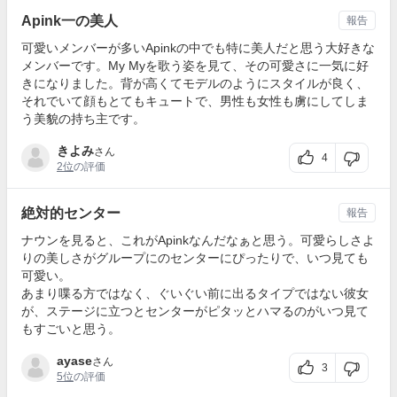
Apink一の美人
報告
可愛いメンバーが多いApinkの中でも特に美人だと思う大好きな
メンバーです。My Myを歌う姿を見て、その可愛さに一気に好
きになりました。背が高くてモデルのようにスタイルが良く、
それでいて顔もとてもキュートで、男性も女性も虜にしてしま
う美貌の持ち主です。
きよみ
さん
4
2位
の評価
絶対的センター
報告
ナウンを見ると、これがApinkなんだなぁと思う。可愛らしさよ
りの美しさがグループにのセンターにぴったりで、いつ見ても
可愛い。
あまり喋る方ではなく、ぐいぐい前に出るタイプではない彼女
が、ステージに立つとセンターがピタッとハマるのがいつ見て
もすごいと思う。
ayase
さん
3
5位
の評価