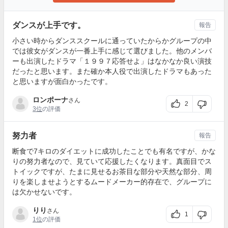
ダンスが上手です。
報告
小さい時からダンススクールに通っていたからかグループの中
では彼女がダンスが一番上手に感じて選びました。他のメンバ
ーも出演したドラマ「１９９７応答せよ」はなかなか良い演技
だったと思います。また確か本人役で出演したドラマもあった
と思いますが面白かったです。
ロンポーナ
さん
2
3位
の評価
努力者
報告
断食で7キロのダイエットに成功したことでも有名ですが、かな
りの努力者なので、見ていて応援したくなります。真面目でス
トイックですが、たまに見せるお茶目な部分や天然な部分、周
りを楽しませようとするムードメーカー的存在で、グループに
は欠かせないです。
りり
さん
1
1位
の評価