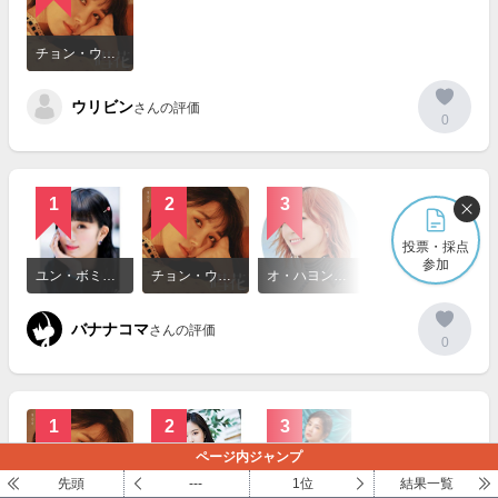
詳
細
チョン・ウンジ（Jeong EunJi）
を
見
ウリビン
る
さんの評価
0
1
2
3
投票・採点
詳
参加
細
ユン・ボミ（Yoon BoMi）
チョン・ウンジ（Jeong EunJi）
オ・ハヨン（Oh HaYoung）
を
見
バナナコマ
る
さんの評価
0
1
2
3
ページ内ジャンプ
詳
先頭
---
1位
結果一覧