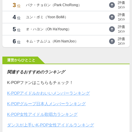
評価
3
パク・チョロン（Park ChoRong）
位
ｺﾒﾝﾄ
評価
4
ユン・ボミ（Yoon BoMi）
位
ｺﾒﾝﾄ
評価
5
オ・ハヨン（Oh HaYoung）
位
ｺﾒﾝﾄ
評価
6
キム・ナムジュ（Kim NamJoo）
位
ｺﾒﾝﾄ
運営からひとこと
関連するおすすめのランキング
K-POPファンはこちらもチェック！
K-POPアイドルかわいいメンバーランキング
K-POPグループ日本人メンバーランキング
K-POP女性アイドル歌唱力ランキング
ダンスが上手いK-POP女性アイドルランキング