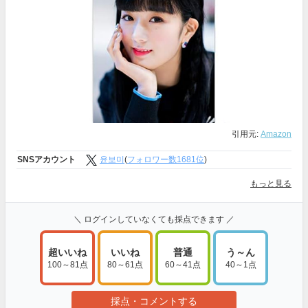
引用元:
Amazon
SNSアカウント
윤보미
(
フォロワー数1681位
)
もっと見る
＼ ログインしていなくても採点できます ／
超いいね
いいね
普通
う～ん
100～81点
80～61点
60～41点
40～1点
採点・コメントする