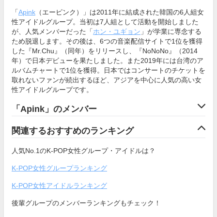
「
Apink
（エーピンク）」は2011年に結成された韓国の6人組女
性アイドルグループ。当初は7人組として活動を開始しました
が、人気メンバーだった「
ホン・ユギョン
」が学業に専念する
ため脱退します。その後は、6つの音楽配信サイトで1位を獲得
した『Mr.Chu』（同年）をリリースし、『NoNoNo』（2014
年）で日本デビューを果たしました。また2019年には台湾のア
ルバムチャートで1位を獲得。日本ではコンサートのチケットを
取れないファンが続出するほど、アジアを中心に人気の高い女
性アイドルグループです。
「Apink」のメンバー
関連するおすすめのランキング
人気No.1のK-POP女性グループ・アイドルは？
K-POP女性グループランキング
K-POP女性アイドルランキング
後輩グループのメンバーランキングもチェック！