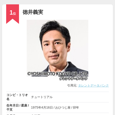
1
徳井義実
位
引用元:
タレントデータバンク
コンビ・トリオ
チュートリアル
名
生年月日 / 星座 /
1975年
4月16日
/ おひつじ座 / 卯年
干支