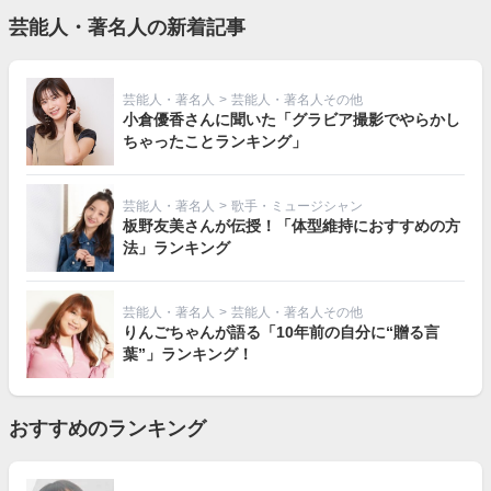
芸能人・著名人の新着記事
芸能人・著名人
>
芸能人・著名人その他
小倉優香さんに聞いた「グラビア撮影でやらかし
ちゃったことランキング」
芸能人・著名人
>
歌手・ミュージシャン
板野友美さんが伝授！「体型維持におすすめの方
法」ランキング
芸能人・著名人
>
芸能人・著名人その他
りんごちゃんが語る「10年前の自分に“贈る言
葉”」ランキング！
おすすめのランキング