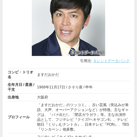
引用元:
タレントデータバンク
コンビ・トリオ
ますだおかだ
名
生年月日 / 星座 /
1968年
11月17日
/ さそり座 / 申年
干支
出身地
大阪府
「ますだおかだ」のツッコミ。、古い芸風（突込みが単
語、大声、オーバーアクションなど）が特徴。主なギャ
グは、「パァ出た!」「閉店ガラガラ」等。主な出演作
プロフィール
品として、フジテレビ『クイズ!ヘキサゴンII』、テレビ
朝日『くりぃむナントカ』、日本テレビ『PON』、TBS
『
リンカーン
』他多数。
フジテレビ『クイズ!ヘキサゴンII』