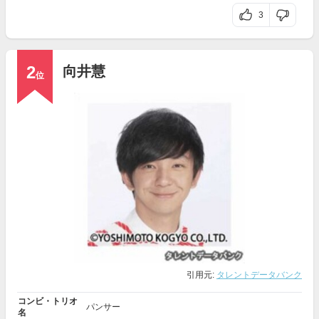
3
2
向井慧
位
引用元:
タレントデータバンク
コンビ・トリオ
パンサー
名