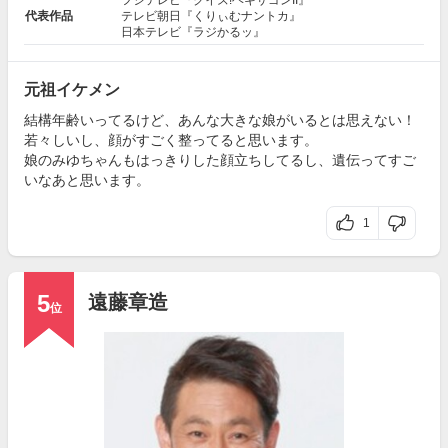
代表作品
テレビ朝日『くりぃむナントカ』
日本テレビ『ラジかるッ』
元祖イケメン
結構年齢いってるけど、あんな大きな娘がいるとは思えない！
若々しいし、顔がすごく整ってると思います。
娘のみゆちゃんもはっきりした顔立ちしてるし、遺伝ってすご
いなあと思います。
1
5
遠藤章造
位