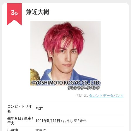
3
兼近大樹
位
引用元:
タレントデータバンク
コンビ・トリオ
EXIT
名
生年月日 / 星座 /
1991年
5月11日
/ おうし座 / 未年
干支
出身地
北海道