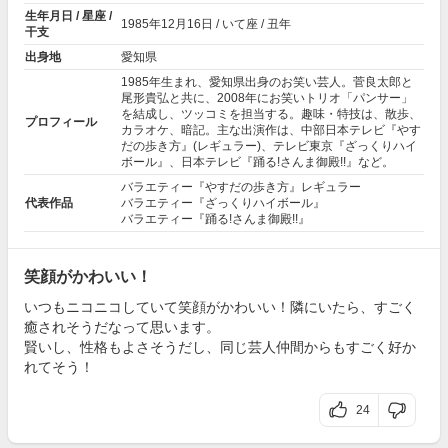
生年月日 / 星座 /
1985年
12月16日
/ いて座 / 丑年
干支
出身地
愛知県
1985年生まれ、愛知県出身のお笑い芸人。菅良太郎と
尾形貴弘と共に、2008年にお笑いトリオ「
パンサー
」
を結成し、ツッコミを担当する。趣味・特技は、散歩、
プロフィール
カラオケ、暗記。主な出演作は、中部日本テレビ『やす
だの歩き方』(レギュラー)、テレビ東京『ざっくりハイ
ボール』、日本テレビ『踊る!さんま御殿!!』など。
バラエティー『やすだの歩き方』レギュラー
代表作品
バラエティー『ざっくりハイボール』
バラエティー『踊る!さんま御殿!!』
笑顔がかわいい！
いつもニコニコしていて笑顔がかわいい！隣にいたら、すごく
癒されそうだなって思います。
賢いし、性格もよさそうだし、同じ芸人仲間からもすごく好か
れてそう！
24