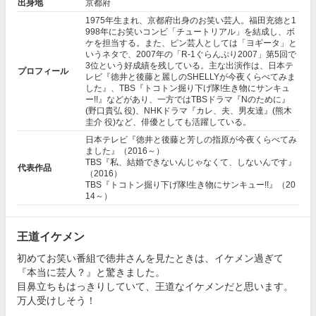
出身地
京都府
1975年生まれ、京都府出身のお笑い芸人。福田充徳と1
998年にお笑いコンビ「チュートリアル」を結成し、ボ
ケを担当する。また、ピン芸人としては「ヨギータ」と
いうネタで、2007年の「R-1ぐらんぷり2007」第5回で
3位という好成績を残している。主な出演作は、日本テ
プロフィール
レビ『徳井と後藤と麗しのSHELLYが今夜くらべてみま
した』、TBS『トコトン掘り下げ隊!生き物にサンキュ
ー!!』などがあり、一方ではTBSドラマ『
Nのために
』
(野口貴弘 役)、NHKドラマ『
カレ、夫、男友達
』(熊木
圭介 役)など、俳優としても活躍している。
日本テレビ『徳井と後藤と芳しの指原が今夜くらべてみ
ました』（2016～）
TBS『私、結婚できないんじゃなくて、しないんです』
代表作品
（2016）
TBS『トコトン掘り下げ隊!生き物にサンキュー!!』（20
14～）
王道イケメン
初めてお笑い番組で徳井さんを見たときは、イケメン過ぎて
『本当に芸人？』と驚きました。
目鼻立ちもはっきりしていて、王道なイケメンだと思います。
万人受けしそう！