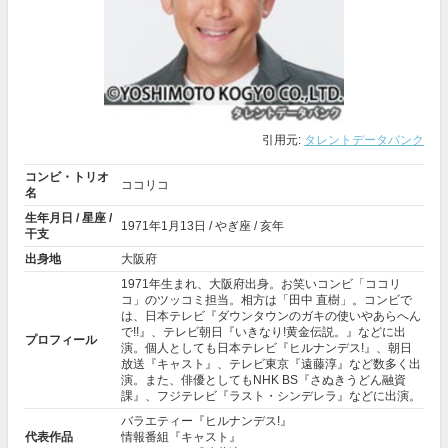
引用元:
タレントデータバンク
コンビ・トリオ
ココリコ
名
生年月日 / 星座 /
1971年
1月13日
/ やぎ座 / 亥年
干支
出身地
大阪府
1971年生まれ、大阪府出身。お笑いコンビ「ココリ
コ」のツッコミ担当。相方は「田中 直樹」。コンビで
は、日本テレビ『ダウンタウンのガキの使いやあらへん
で!!』、テレビ朝日『いきなり!黄金伝説。』などに出
プロフィール
演。個人としても日本テレビ『ヒルナンデス!』、朝日
放送『キャスト』、テレビ東京『遠藤淳』など数多く出
演。また、俳優としてもNHK BS『さぬきうどん融資
課』、フジテレビ『ラスト・シンデレラ』などに出演。
バラエティー『ヒルナンデス!』
代表作品
情報番組『キャスト』