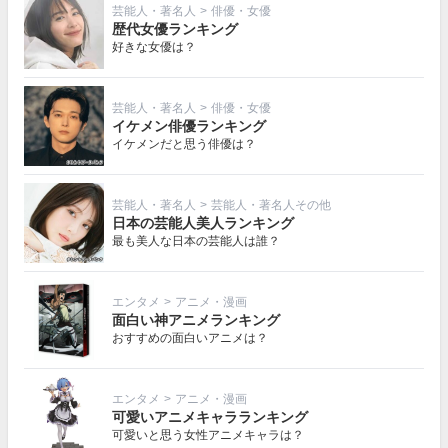
芸能人・著名人
>
俳優・女優
歴代女優ランキング
好きな女優は？
芸能人・著名人
>
俳優・女優
イケメン俳優ランキング
イケメンだと思う俳優は？
芸能人・著名人
>
芸能人・著名人その他
日本の芸能人美人ランキング
最も美人な日本の芸能人は誰？
エンタメ
>
アニメ・漫画
面白い神アニメランキング
おすすめの面白いアニメは？
エンタメ
>
アニメ・漫画
可愛いアニメキャラランキング
可愛いと思う女性アニメキャラは？