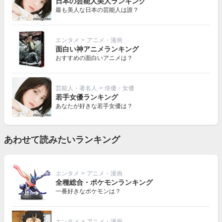
日本の芸能人美人ランキング
最も美人な日本の芸能人は誰？
エンタメ
>
アニメ・漫画
面白い神アニメランキング
おすすめの面白いアニメは？
芸能人・著名人
>
俳優・女優
若手女優ランキング
あなたが好きな若手女優は？
あわせて読みたいランキング
エンタメ
>
アニメ・漫画
全種総合・ポケモンランキング
一番好きなポケモンは？
エンタメ
>
アニメ・漫画