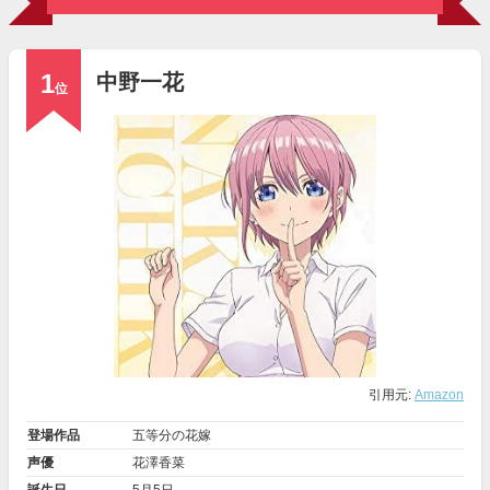
1
中野一花
位
引用元:
Amazon
登場作品
五等分の花嫁
声優
花澤香菜
誕生日
5月5日