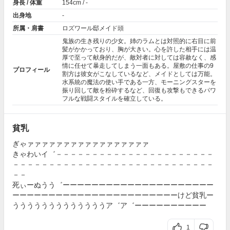
身長 / 体重
154cm / -
出身地
-
所属・肩書
ロズワール邸メイド頭
鬼族の生き残りの少女。姉のラムとは対照的に右目に前
髪がかかっており、胸が大きい。心を許した相手には温
厚で至って献身的だが、敵対者に対しては容赦なく、感
情に任せて暴走してしまう一面もある。屋敷の仕事の9
プロフィール
割方は彼女がこなしているなど、メイドとしては万能。
水系統の魔法の使い手である一方、モーニングスターを
振り回して敵を粉砕するなど、回復も攻撃もできるパワ
フルな戦闘スタイルを確立している。
貧乳
ぎゃァァァァァァァァァァァァァァァァァ
きゃわいイ゛－－－－－－－－－－－－－－－－－－－－－－
－－－－－－－－－－－－－－－－－－－－－－－－－－－－
－－
死ぃーぬうう゛ーーーーーーーーーーーーーーーーーーーーー
ーーーーーーーーーーーーーーーーーーーーーーーけど貧乳ー
うううううううううううううア゛ア゛ーーーーーーーーーー
1