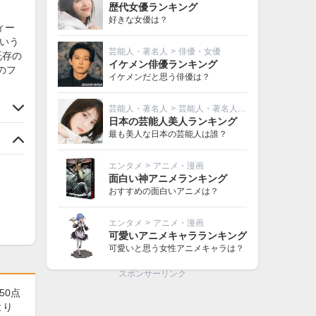
歴代女優ランキング
好きな女優は？
ィー
という
芸能人・著名人
>
俳優・女優
既存の
イケメン俳優ランキング
のフ
イケメンだと思う俳優は？
芸能人・著名人
>
芸能人・著名人その他
日本の芸能人美人ランキング
最も美人な日本の芸能人は誰？
エンタメ
>
アニメ・漫画
面白い神アニメランキング
おすすめの面白いアニメは？
エンタメ
>
アニメ・漫画
可愛いアニメキャラランキング
可愛いと思う女性アニメキャラは？
スポンサーリンク
50点
より