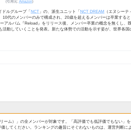
(引用元:
Amazon
)
イドルグループ「
NCT
」の、派生ユニット「
NCT DREAM
（エヌシーテ
、10代のメンバーのみで構成され、20歳を超えるメンバーは卒業する
ューアルバム『Reload』をリリース後、メンバー卒業の概念を無くし、
も活動していくことを発表。新たな体勢での活動を示す姿が、世界各国
ードリーム）」の全メンバーが対象です。「高評価でも低評価でもない」を
で評価してください。ランキングの趣旨にそぐわないものは、運営判断に