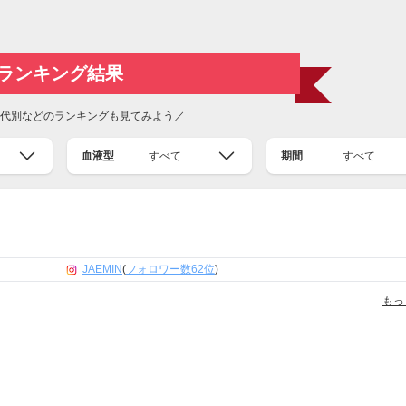
ランキング結果
代別などのランキングも見てみよう／
血液型
すべて
期間
すべて
JAEMIN
(
フォロワー数62位
)
もっ