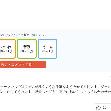
インしていなくても採点できます ／
いいね
普通
う～ん
80～61点
60～41点
40～1点
採点・コメントする
ォーマンスではファンが沸くような仕草をよくみせてくれます。ジェミ
ンにかけてくれます。愛嬌もとても得意でかわいらしさも持ち合わせた
11