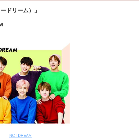
ティードリーム）」
M
NCT DREAM