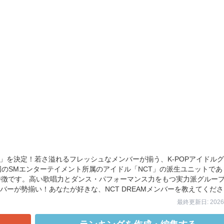
グ」を決定！若さ溢れるフレッシュなメンバーが揃う、K-POPアイドル
韓国のSMエンターテイメント所属のアイドル「NCT」の派生ユニットであ
特徴です。高い歌唱力とダンス・パフォーマンス力をもつ実力派グルー
ーが勢揃い！あなたが好きな、NCT DREAMメンバーを教えてくだ
最終更新日: 2026/