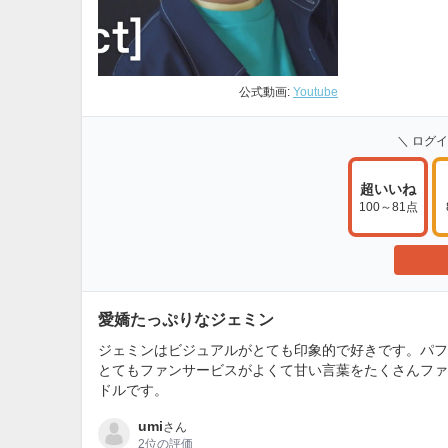
公式動画:
Youtube
＼ ログ
超いいね
100～81点
愛嬌たっぷりなジェミン
ジェミンはビジュアルがとても印象的で好きです。パフ
とてもファンサービスがよくて甘い言葉をたくさんファ
ドルです。
umi
さん
2位
の評価