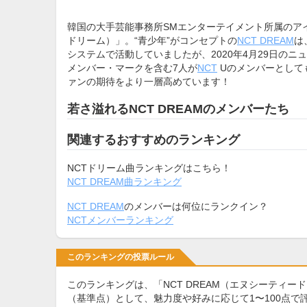
韓国の大手芸能事務所SMエンターテイメント所属のア
ドリーム）」。“青少年”がコンセプトの
NCT DREAM
は
システムで活動していましたが、2020年4月29日のニ
メンバー・マークを含む7人が
NCT
Uのメンバーとして
ァンの期待をより一層高めています！
若さ溢れるNCT DREAMのメンバーたち
関連するおすすめのランキング
NCTドリーム曲ランキングはこちら！
NCT DREAM曲ランキング
NCT DREAM
のメンバーは何位にランクイン？
NCTメンバーランキング
このランキングの投票ルール
このランキングは、「NCT DREAM（エヌシーティ
（基準点）として、魅力度や好みに応じて1〜100点