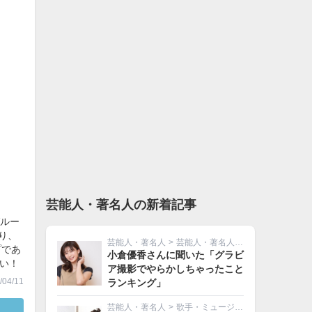
芸能人・著名人の新着記事
グルー
り、
芸能人・著名人
>
芸能人・著名人その他
プであ
小倉優香さんに聞いた「グラビ
さい！
ア撮影でやらかしちゃったこと
04/11
ランキング」
芸能人・著名人
>
歌手・ミュージシャン