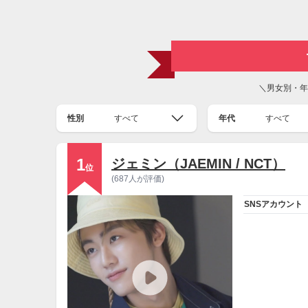
＼男女別・年
性別
すべて
年代
すべて
1
ジェミン（JAEMIN / NCT）
位
(687人が評価)
SNSアカウント