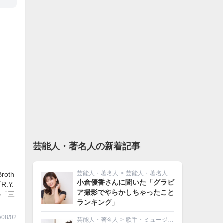
芸能人・著名人の新着記事
芸能人・著名人
>
芸能人・著名人その他
oth
小倉優香さんに聞いた「グラビ
.Y.
ア撮影でやらかしちゃったこと
の「三
ランキング」
08/02
芸能人・著名人
>
歌手・ミュージシャン