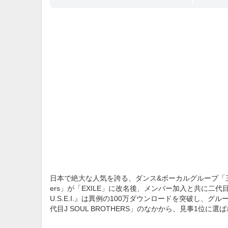
日本で絶大な人気を誇る、ダンス&ボーカルグループ「三代目J 
ers」が「EXILE」に改名後、メンバー加入と共に二
U.S.E.I.』は異例の100万ダウンロードを突破し
代目J SOUL BROTHERS」のなかから、見事1位