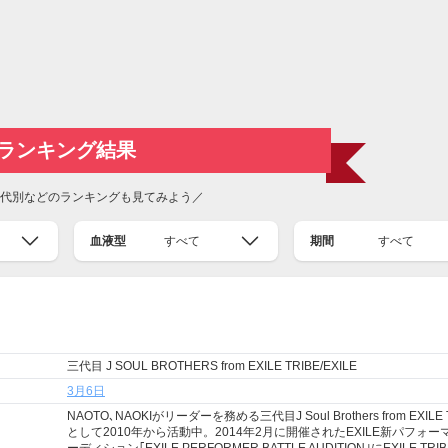
ランキング結果
代別などのランキングも見てみよう／
血液型
すべて
期間
すべて
三代目 J SOUL BROTHERS from EXILE TRIBE/EXILE
3月6日
NAOTO､NAOKIがリーダーを務める三代目J Soul Brothers from EXILE 
として2010年から活動中。2014年2月に開催されたEXILE新パフォー