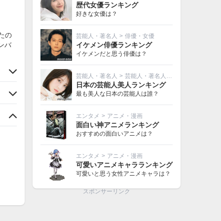
歴代女優ランキング
好きな女優は？
たの
芸能人・著名人
>
俳優・女優
ンバ
イケメン俳優ランキング
イケメンだと思う俳優は？
芸能人・著名人
>
芸能人・著名人その他
日本の芸能人美人ランキング
最も美人な日本の芸能人は誰？
エンタメ
>
アニメ・漫画
面白い神アニメランキング
おすすめの面白いアニメは？
エンタメ
>
アニメ・漫画
可愛いアニメキャラランキング
可愛いと思う女性アニメキャラは？
スポンサーリンク