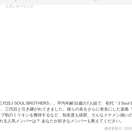
スポンサーリンク
SOUL BROTHERS」。平均年齢32歳の7人組で、初代「J Soul Br
代目、三代目と引き継がれてきました。彼らの名をさらに有名にした楽曲『R
、グループ初のミリオンを獲得するなど、知名度も抜群。そんなイケメン揃い
に選ばれる人気メンバーは？ あなたが好きなメンバーも教えてください。
最終更新日: 2026/