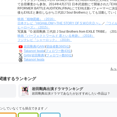
ーディション｢EXILE PERFORMER BATTLE AUDITION｣にEXILE TRI
て合宿審査から参加。2014年4月27日 日本武道館にて開催された｢EXIL
RFORMER BATTLE AUDITION｣FINALにてEXILE新パフォーマーに
後もEXILEと兼任しながら三代目J Soul Brothersとしても活動してい
映画『植物図鑑』（2016）
日本テレビ『HiGH&LOW〜THE STORY OF S.W.O.R.D.〜』
／
『ワイ
ヒーローズ』（2015）
写真集『G 岩田剛典 三代目 J Soul Brothers from EXILE TRIBE』（20
映画『パーフェクトワールド 君といる奇跡』（2018）
フジテレビ『シャーロック』（2019）
岩田剛典(GAN)
(
登録者数3665位
)
Takanori Iwata
(
フォロワー数43位
)
GAN(岩田剛典)
(
フォロワー数60位
)
Takanori Iwata
もっ
関連するランキング
岩田剛典出演ドラマランキング
岩田剛典出演ドラマであなたがおすすめしたい作品は？
インしていなくても採点できます ／