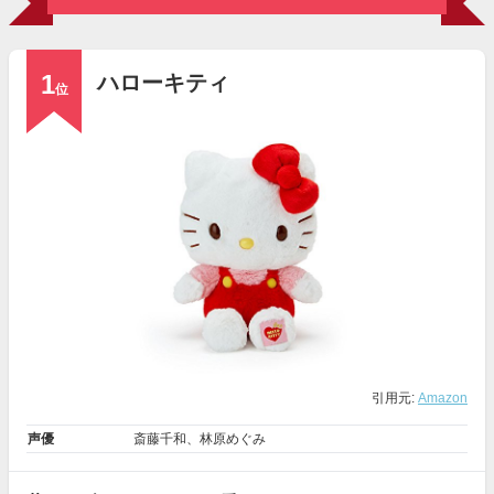
1
ハローキティ
位
引用元:
Amazon
声優
斎藤千和
、
林原めぐみ