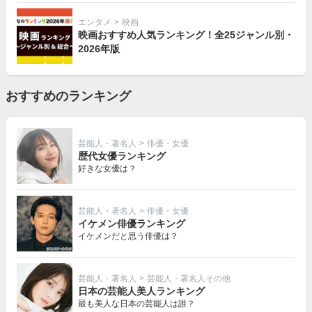
エンタメ
>
映画
映画おすすめ人気ランキング！全25ジャンル別・
2026年版
おすすめのランキング
芸能人・著名人
>
俳優・女優
歴代女優ランキング
好きな女優は？
芸能人・著名人
>
俳優・女優
イケメン俳優ランキング
イケメンだと思う俳優は？
芸能人・著名人
>
芸能人・著名人その他
日本の芸能人美人ランキング
最も美人な日本の芸能人は誰？