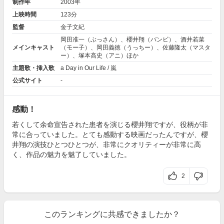
制作年
2003年
上映時間
123分
監督
金子文紀
岡田准一
（ぶっさん）、
櫻井翔
（バンビ）、
酒井若菜
メインキャスト
（モー子）、岡田義徳（うっちー）、
佐藤隆太
（マスタ
ー）、
塚本高史
（アニ）ほか
主題歌・挿入歌
a Day in Our Life / 嵐
公式サイト
-
感動！
若くして余命宣告された患者を演じる櫻井翔ですが、役柄が非
常に合っていました。とても感動する映画だったんですが、櫻
井翔の演技ひとつひとつが、非常にクオリティーが非常に高
く、作品の魅力を魅了していました。
2
このランキングに共感できましたか？