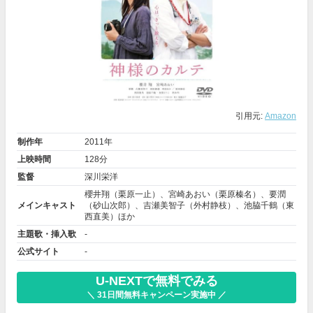
引用元:
Amazon
制作年
2011年
上映時間
128分
監督
深川栄洋
櫻井翔
（栗原一止）、宮崎あおい（栗原榛名）、
要潤
メインキャスト
（砂山次郎）、
吉瀬美智子
（外村静枝）、
池脇千鶴
（東
西直美）ほか
主題歌・挿入歌
-
公式サイト
-
U-NEXTで無料でみる
＼ 31日間無料キャンペーン実施中 ／