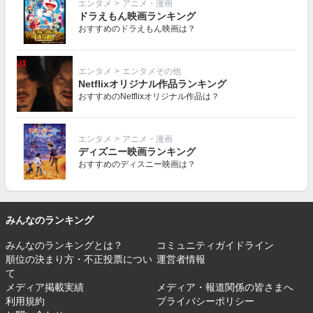
エンタメ
>
アニメ・漫画
ドラえもん映画ランキング
おすすめのドラえもん映画は？
エンタメ
>
エンタメその他
Netflixオリジナル作品ランキング
おすすめのNetflixオリジナル作品は？
エンタメ
>
アニメ・漫画
ディズニー映画ランキング
おすすめのディスニー映画は？
みんなのランキング
みんなのランキングとは？
コミュニティガイドライン
順位の決まり方・不正投票につい
運営者情報
て
メディア掲載実績
メディア・報道関係の皆さまへ
利用規約
プライバシーポリシー