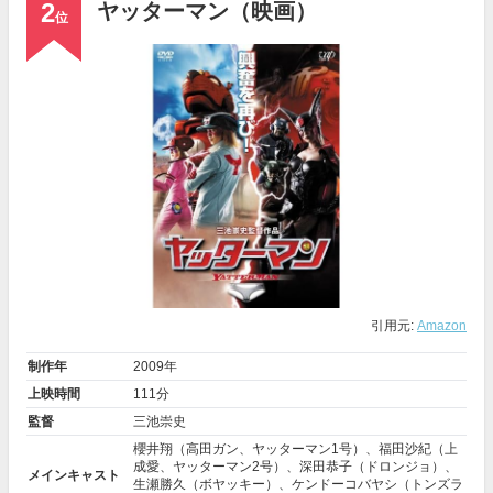
2
ヤッターマン（映画）
位
引用元:
Amazon
制作年
2009年
上映時間
111分
監督
三池崇史
櫻井翔
（高田ガン、ヤッターマン1号）、
福田沙紀
（上
成愛、ヤッターマン2号）、
深田恭子
（ドロンジョ）、
メインキャスト
生瀬勝久
（ボヤッキー）、
ケンドーコバヤシ
（トンズラ