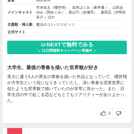
竹本祐太（櫻井翔）、花本はぐみ（蒼井優 ）、山田あ
メインキャスト
ゆみ（関めぐみ）、真山巧（加瀬亮）、森田忍（伊勢谷
友介 ）ほか
主題歌・挿入歌
魔法のコトバ / スピッツ
公式サイト
-
U-NEXTで無料でみる
＼ 31日間無料キャンペーン実施中 ／
大学生、最後の青春を描いた世界観が好き
美大に通う5人の男女の青春を描いた作品となっていて、櫻井翔
が大学生という役になりきっていたし、淡い青春を現実世界に
似たような世界観で描いていたのが非常に良かった。また、日
常生活の中で起こる恋などもとてもリアリティーがありよかっ
た。
0