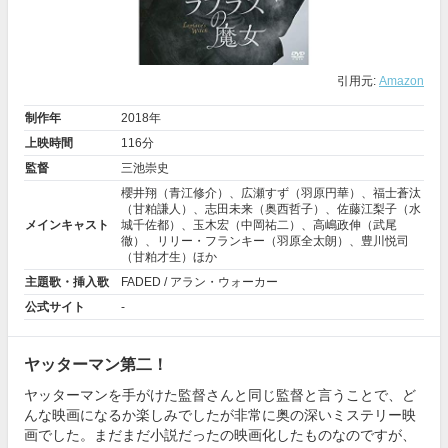
引用元:
Amazon
制作年
2018年
上映時間
116分
監督
三池崇史
櫻井翔
（青江修介）、
広瀬すず
（羽原円華）、
福士蒼汰
（甘粕謙人）、
志田未来
（奥西哲子）、
佐藤江梨子
（水
メインキャスト
城千佐都）、
玉木宏
（中岡祐二）、
高嶋政伸
（武尾
徹）、
リリー・フランキー
（羽原全太朗）、
豊川悦司
（甘粕才生）ほか
主題歌・挿入歌
FADED / アラン・ウォーカー
公式サイト
-
ヤッターマン第二！
ヤッターマンを手がけた監督さんと同じ監督と言うことで、ど
んな映画になるか楽しみでしたが非常に奥の深いミステリー映
画でした。まだまだ小説だったの映画化したものなのですが、