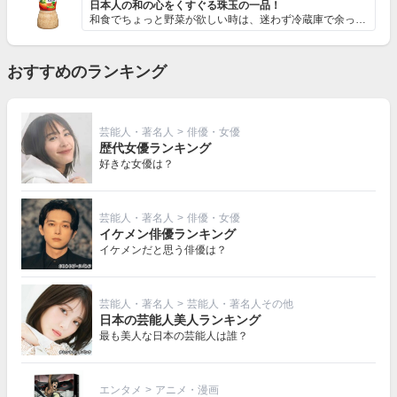
日本人の和の心をくすぐる珠玉の一品！
和食でちょっと野菜が欲しい時は、迷わず冷蔵庫で余ってい...
おすすめのランキング
芸能人・著名人
>
俳優・女優
歴代女優ランキング
好きな女優は？
芸能人・著名人
>
俳優・女優
イケメン俳優ランキング
イケメンだと思う俳優は？
芸能人・著名人
>
芸能人・著名人その他
日本の芸能人美人ランキング
最も美人な日本の芸能人は誰？
エンタメ
>
アニメ・漫画