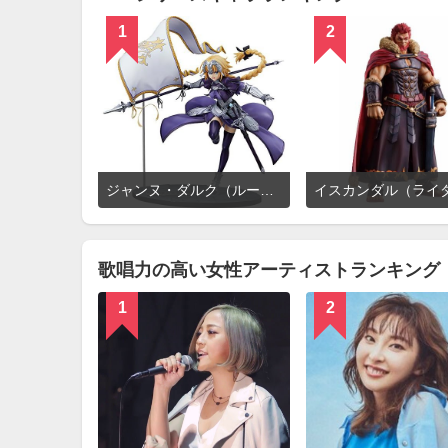
1
2
詳
ジャンヌ・ダルク（ルーラー）
イスカンダル（ライ
細
を
見
る
歌唱力の高い女性アーティストランキング
1
2