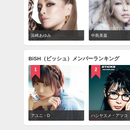
詳
浜崎あゆみ
中島美嘉
細
を
見
る
BiSH（ビッシュ）メンバーランキング
1
2
詳
アユニ・D
ハシヤスメ・アツコ
細
を
見