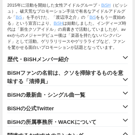
2015年に活動を開始した女性アイドルグループ・
BiSH
（ビッシ
ュ）。破天荒なプロモーション手法で有名なアイドルアドルグ
ル「
BiS
」を手がけた、「渡辺淳之介」の「
BiS
をもう一度始め
る」という宣言により、
BiSH
は始動しました。インディーズ時
代は「新生クソアイドル」の肩書きで活動していましたが、av
exからのメジャーデビュー後は「楽器を持たないパンクバン
ド」として活動。ゲリラリリースやゲリラライブなど、ファン
を驚かせる面白いプロモーションが話題となっています。
歴代・BiSHメンバー紹介
BiSHファンの名前は、クソを掃除するものを意
味する「清掃員」
BiSHの最新曲・シングル曲一覧
BiSHの公式Twitter
BiSHの所属事務所・WACKについて