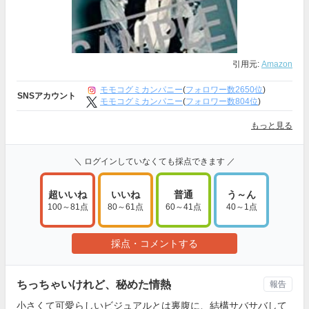
引用元:
Amazon
モモコグミカンパニー
(
フォロワー数2650位
)
SNSアカウント
モモコグミカンパニー
(
フォロワー数804位
)
もっと見る
＼ ログインしていなくても採点できます ／
超いいね
いいね
普通
う～ん
100～81点
80～61点
60～41点
40～1点
採点・コメントする
ちっちゃいけれど、秘めた情熱
報告
小さくて可愛らしいビジュアルとは裏腹に、結構サバサバして