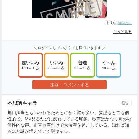
引用元:
Amazon
もっと見る
＼ ログインしていなくても採点できます ／
超いいね
いいね
普通
う～ん
100～81点
80～61点
60～41点
40～1点
採点・コメントする
不思議キャラ
報告
無口担当ともいわれるためとにかく謎が多い。髪型もとても個
性的で、MV見るたびに変わっている印象。歌声はかなり高めの
個性的な声。正直歌声だけで大渋滞を起こしている。知れば知
るほど謎が増えていく謎キャラ。