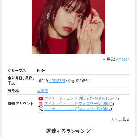
引用元:
Amazon
グループ名
BiSH
生年月日 / 星座 /
1994年
12月27日
/ やぎ座 / 戌年
干支
出身地
大阪府
アイナ・ジ・エンド Official
(
登録者数1054位
)
アイナ・ジ・エンド
(
フォロワー数1095位
)
SNSアカウント
アイナ・ジ・エンド
(
フォロワー数485位
)
もっと見る
関連するランキング