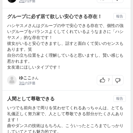
2位
の評価
グループに必ず居て欲しい安心できる存在！
報告
ハシヤスメさんはグループの中で安心できる存在で、個性の強
いグループをバランスよくしてくれているようなまさに「ハシ
ヤスメ」的な存在です！
彼女がいると安心できますし、話すと面白くて笑いのセンスも
あります。笑
自分の立ち位置をよく理解していると思いますし、賢い感じも
惹かれます。
女友達にほしいタイプです！
ゆここ
さん
7
3位
の評価
人間として尊敬できる
報告
いつでも前向きで周りを笑わせてくれるあっちゃんは、とても
礼儀正しく努力家で、人として尊敬できる部分がたくさんあり
ます！
曲やダンスの技術はもちろん、こういったところまでしっかり
していてとても魅力的です。