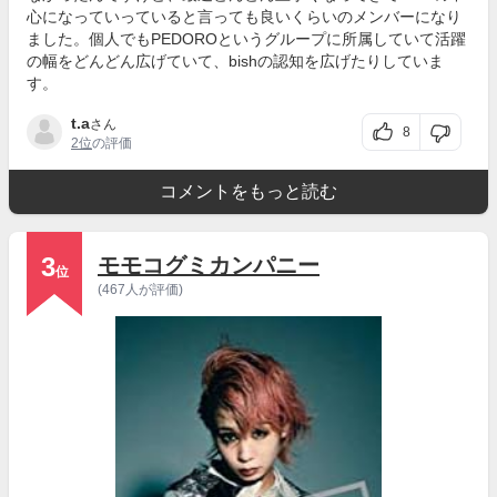
心になっていっていると言っても良いくらいのメンバーになり
ました。個人でもPEDOROというグループに所属していて活躍
の幅をどんどん広げていて、bishの認知を広げたりしていま
す。
t.a
さん
8
2位
の評価
コメントをもっと読む
3
モモコグミカンパニー
位
(467人が評価)