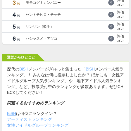
評価
3
モモコグミカンパニー
位
ｺﾒﾝﾄ
評価
4
セントチヒロ・チッチ
位
ｺﾒﾝﾄ
評価
5
リンリン（歌手）
位
ｺﾒﾝﾄ
評価
6
ハシヤスメ・アツコ
位
ｺﾒﾝﾄ
運営からひとこと
歴代の
BiSH
メンバーがぎゅっと集まった「
BiSH
メンバー人気ラ
ンキング」！ みんなは何に投票しましたか？ ほかにも「女性ア
イドルグループ人気ランキング」や「地下アイドル人気ランキ
ング」など、投票受付中のランキングが多数あります。ぜひCH
ECKしてください！
関連するおすすめのランキング
BiSH
は何位にランクイン？
アーティストランキング
女性アイドルグループランキング