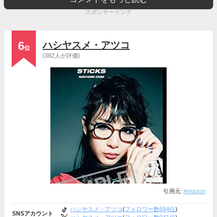
スポンサーリンク
6
ハシヤスメ・アツコ
位
(382人が評価)
引用元:
Amazon
ハシヤスメ・アツコ
(
フォロワー数694位
)
SNSアカウント