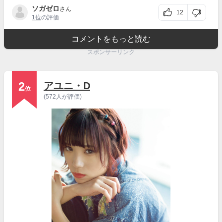
ソガゼロ
さん
12
1位
の評価
コメントをもっと読む
スポンサーリンク
2
アユニ・D
位
(572人が評価)