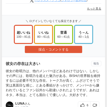
ハシヤスメ・アツコ
(
フォロワー数941位
)
もっと見る
＼ ログインしていなくても採点できます ／
超いいね
いいね
普通
う～ん
100～81点
80～61点
60～41点
40～1点
採点・コメントする
彼女の存在は大きい
報告
彼女の歌唱力は、他のメンバーほどあるわけではない。しかし
その声には、歌唱力を超えた魅力がある。BISHの世界観を維持
するには必要不可欠な存在。トーク力が高く、ふざけてそうで
実は真面目な感じ。とある番組がきっかけで、メンバーから嫌
われているとファン以外から勘違いされたようですが、あれは
ネタ。本当は、とても面白くて優しい人。大好きです。
LUNA
さん
6