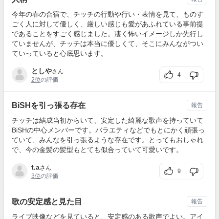
今年の春の合宿で、チッチの行動や行い・表情を見て、ものす
ごく人に対して優しく、厳しい感じも愛があふれている事前提
であることをすごく感じました。凄く怖いイメージしか先行し
ていませんが、チッチは本当に優しくて、そこにみんながつい
ていっていると心底思います。
としや
さん
4
2位
の評価
BiSHを引っ張る存在
報告
チッチは結成当初からいて、安定した綺麗な歌声を持っていて
BiSHの中心メンバーです。バラエティなどでもとにかく頑張っ
ていて、みんなを引っ張るような存在です。とってもおしゃれ
で、今の金髪の髪型もとても似合っていて可愛いです。
t.a
さん
9
3位
の評価
歌の安定感と見た目
報告
ライブ映像などを見ていると、安定感のある歌声でよい。アイ