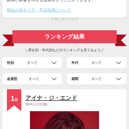
順位の決まり方・不正投票について
スポンサーリンク
ランキング結果
＼男女別・年代別などのランキングも見てみよう／
性別
すべて
年代
すべて
血液型
すべて
期間
すべて
1
アイナ・ジ・エンド
位
(664人が評価)