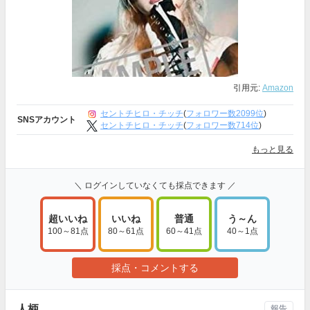
引用元:
Amazon
セントチヒロ・チッチ
(
フォロワー数2099位
)
SNSアカウント
セントチヒロ・チッチ
(
フォロワー数714位
)
もっと見る
＼ ログインしていなくても採点できます ／
超いいね
いいね
普通
う～ん
100～81点
80～61点
60～41点
40～1点
採点・コメントする
人柄
報告