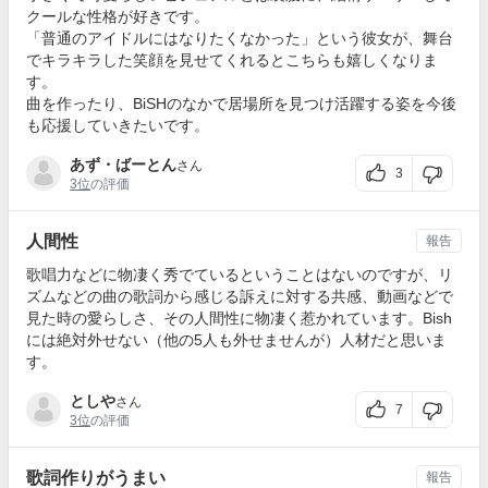
クールな性格が好きです。
「普通のアイドルにはなりたくなかった」という彼女が、舞台
でキラキラした笑顔を見せてくれるとこちらも嬉しくなりま
す。
曲を作ったり、BiSHのなかで居場所を見つけ活躍する姿を今後
も応援していきたいです。
あず・ばーとん
さん
3
3位
の評価
人間性
報告
歌唱力などに物凄く秀でているということはないのですが、リ
ズムなどの曲の歌詞から感じる訴えに対する共感、動画などで
見た時の愛らしさ、その人間性に物凄く惹かれています。Bish
には絶対外せない（他の5人も外せませんが）人材だと思いま
す。
としや
さん
7
3位
の評価
歌詞作りがうまい
報告