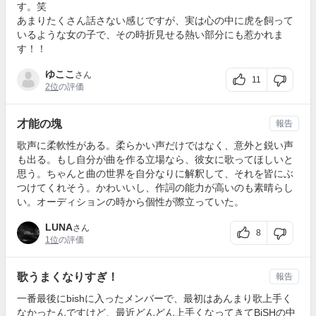
す。笑
あまりたくさん話さない感じですが、実は心の中に虎を飼って
いるような女の子で、その時折見せる熱い部分にも惹かれま
す！！
ゆここ
さん
11
2位
の評価
才能の塊
報告
歌声に柔軟性がある。柔らかい声だけではなく、意外と鋭い声
も出る。もし自分が曲を作る立場なら、彼女に歌ってほしいと
思う。ちゃんと曲の世界を自分なりに解釈して、それを皆にぶ
つけてくれそう。かわいいし、作詞の能力が高いのも素晴らし
い。オーディションの時から個性が際立っていた。
LUNA
さん
8
1位
の評価
歌うまくなりすぎ！
報告
一番最後にbishに入ったメンバーで、最初はあんまり歌上手く
なかったんですけど、最近どんどん上手くなってきてBiSHの中