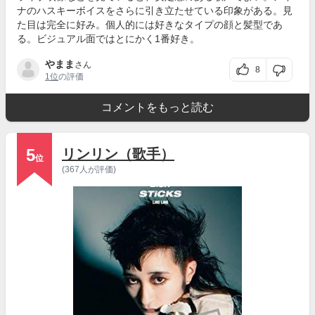
ナのハスキーボイスをさらに引き立たせている印象がある。見
た目は完全に好み。個人的には好きなタイプの顔と髪型であ
る。ビジュアル面ではとにかく1番好き。
やまま
さん
8
1位
の評価
コメントをもっと読む
5
リンリン（歌手）
位
(367人が評価)