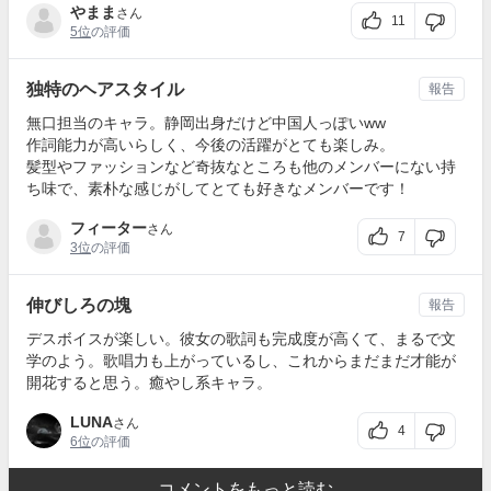
やまま
さん
11
5位
の評価
独特のヘアスタイル
報告
無口担当のキャラ。静岡出身だけど中国人っぽいww
作詞能力が高いらしく、今後の活躍がとても楽しみ。
髪型やファッションなど奇抜なところも他のメンバーにない持
ち味で、素朴な感じがしてとても好きなメンバーです！
フィーター
さん
7
3位
の評価
伸びしろの塊
報告
デスボイスが楽しい。彼女の歌詞も完成度が高くて、まるで文
学のよう。歌唱力も上がっているし、これからまだまだ才能が
開花すると思う。癒やし系キャラ。
LUNA
さん
4
6位
の評価
コメントをもっと読む