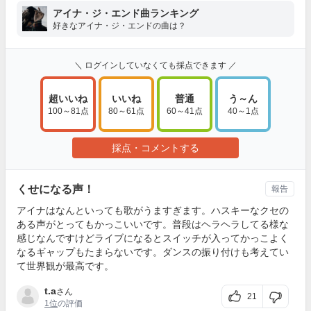
アイナ・ジ・エンド曲ランキング
好きなアイナ・ジ・エンドの曲は？
＼ ログインしていなくても採点できます ／
超いいね
いいね
普通
う～ん
100～81点
80～61点
60～41点
40～1点
採点・コメントする
くせになる声！
報告
アイナはなんといっても歌がうますぎます。ハスキーなクセの
ある声がとってもかっこいいです。普段はヘラヘラしてる様な
感じなんですけどライブになるとスイッチが入ってかっこよく
なるギャップもたまらないです。ダンスの振り付けも考えてい
て世界観が最高です。
t.a
さん
21
1位
の評価