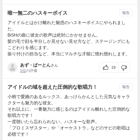
唯一無二のハスキーボイス
報告
アイドルとはかけ離れた魅惑のハスキーボイスにやられまし
た。
BiSHの曲に彼女の歌声は絶対にかかせません。
髪の毛で顔を半分しか見せない見せ方など、ステージングにも
こどわりを感じます。
振り付けの担当など、本当にマルチな才能に惚れ惚れします。
あず・ばーとん
さん
19
1位
の評価
アイドルの域を超えた圧倒的な歌唱力！
報告
小柄で愛嬌のあるルックス、あっけらかんとした元気なキャラ
クターも魅力的な彼女。
それ以上に、一番魅力に感じるのはアイドル離れした圧倒的な
歌唱力です！
一度聴いたら忘れられない、ハスキーな歌声。
「プロミスザスター」や「オーケストラ」などのサビの歌唱は
必聴です！