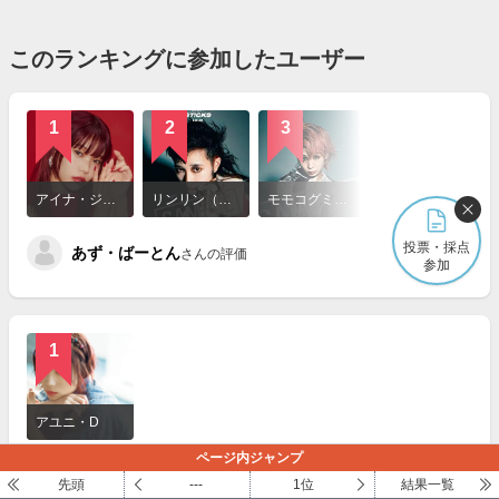
このランキングに参加したユーザー
1
2
3
詳
細
アイナ・ジ・エンド
リンリン（歌手）
モモコグミカンパニー
を
見
投票・採点
あず・ばーとん
る
さんの評価
参加
4
1
詳
細
アユニ・D
を
ページ内ジャンプ
見
ホントに10才必ず読んで！（コメント文）
る
さんの評価
先頭
---
1位
結果一覧
3