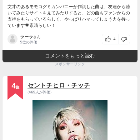
文才のあるモモコグミカンパニーが作詞した曲は、友達から聴
いてみたりサイトを見てみたりすると、どの曲もファンからの
支持をもらっているらしく、やっぱりハマってしまう力を持っ
ています💗素晴らしい！
ラーラ
さん
4
5位
の評価
コメントをもっと読む
スポンサーリンク
4
セントチヒロ・チッチ
位
(469人が評価)