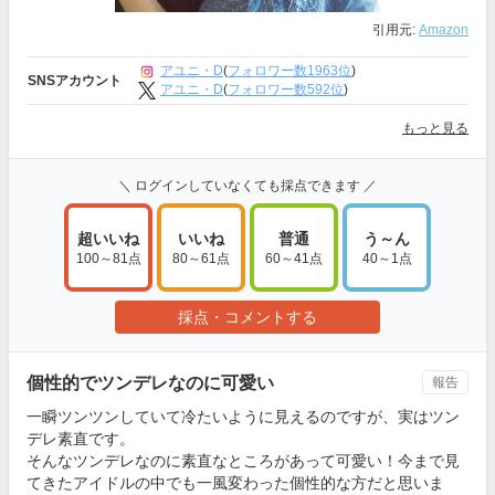
引用元:
Amazon
アユニ・D
(
フォロワー数1963位
)
SNSアカウント
アユニ・D
(
フォロワー数592位
)
もっと見る
＼ ログインしていなくても採点できます ／
超いいね
いいね
普通
う～ん
100～81点
80～61点
60～41点
40～1点
採点・コメントする
個性的でツンデレなのに可愛い
報告
一瞬ツンツンしていて冷たいように見えるのですが、実はツン
デレ素直です。
そんなツンデレなのに素直なところがあって可愛い！今まで見
てきたアイドルの中でも一風変わった個性的な方だと思いま