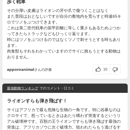
歩く戦車
その分厚い皮膚はライオンの牙や爪で傷つくことはなく
また普段はおとなしいですが自分の敷地内を荒らすと時速65キ
ロでツノをぶつけてきます。
これは第二世代戦車の装甲距離に等しく重さもあるためぶつか
ってきたらトラックなどもひっくり返ります。
時にはツノをぶつけるのではなくツノで刺そうとする時もあり
ます。
肉食獣もそれをわかっていますのでサイに挑もうとする動物は
おりません。
apporoanimal
10
さんの評価
最強動物ランキング
でのコメント・口コミ
ライオンすらも弾き飛ばす！
サイはアフリカで最も危険な生物の一角です。特に凶暴なのは
クロサイで、怒っているときはあたり構わず突進するというリ
アル破壊神です。百獣の王ライオンですらも弾き飛ばす最強の
突進は、アフリカゾウに次ぐ破壊力。狙われたらもう逃げるす