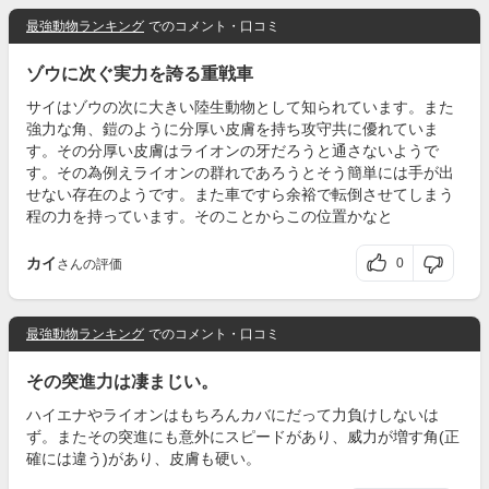
最強動物ランキング
でのコメント・口コミ
ゾウに次ぐ実力を誇る重戦車
サイはゾウの次に大きい陸生動物として知られています。また
強力な角、鎧のように分厚い皮膚を持ち攻守共に優れていま
す。その分厚い皮膚はライオンの牙だろうと通さないようで
す。その為例えライオンの群れであろうとそう簡単には手が出
せない存在のようです。また車ですら余裕で転倒させてしまう
程の力を持っています。そのことからこの位置かなと
カイ
0
さんの評価
最強動物ランキング
でのコメント・口コミ
その突進力は凄まじい。
ハイエナやライオンはもちろんカバにだって力負けしないは
ず。またその突進にも意外にスピードがあり、威力が増す角(正
確には違う)があり、皮膚も硬い。