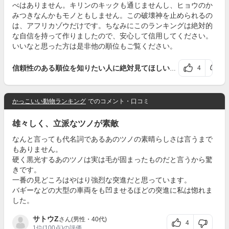
べはありません。キリンのキックも通じませんし、ヒョウのか
みつきなんかもモノともしません。この破壊神を止められるの
は、アフリカゾウだけです。ちなみにこのランキングは絶対的
な自信を持って作りましたので、安心して信用してください。
いいなと思った方は是非他の順位もご覧ください。
4
信頼性のある順位を知りたい人に絶対見てほしいランキング
さんの
かっこいい動物ランキング
でのコメント・口コミ
雄々しく、立派なツノが素敵
なんと言っても代名詞であるあのツノの素晴らしさは言うまで
もありません。
硬く黒光するあのツノは実は毛が固まったものだと言うから驚
きです。
一番の見どころはやはり強烈な突進だと思っています。
バギーなどの大型の車両をも凹ませるほどの突進に私は惚れま
した。
サトウZ
さん(男性・40代)
4
1位
(100点)の評価