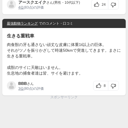
アースクエイク
さん(男性・10代以下)
24
4位
(83点)の評価
最強動物ランキング
でのコメント・口コミ
生きる重戦車
肉食獣の牙も通さない頑丈な皮膚に体重1t以上の巨体。
それがツノを振りかざして時速50kmで突進してきます。まさに
生きる重戦車。
成獣のサイに天敵はいません。
生息地の捕食者達は皆、サイを避けます。
BBB
さん
8
3位
(80点)の評価
スポンサーリンク