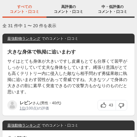
すべての
高評価の
中・低評価の
コメント・口コミ
コメント・口コミ
コメント・口コミ
全 31 件中 1 〜 20 件を表示
最強動物ランキング
でのコメント・口コミ
大きな身体で執拗に追いまわす
サイはとても身体が大きいですし皮膚もとても分厚くて装甲が
しっかりしていて丈夫な身体をしています。縄張り意識がとて
も高くテリトリー内に侵入した敵なら相手問わず勇猛果敢に執
拗に追いまわす習性があって脅威ですね。大きなツノで身体の
大きさの割に素早く突進できるので攻撃力もかなりのものだと
思います。
レビン
さん(男性・40代)
43
1位
(100点)の評価
最強動物ランキング
でのコメント・口コミ