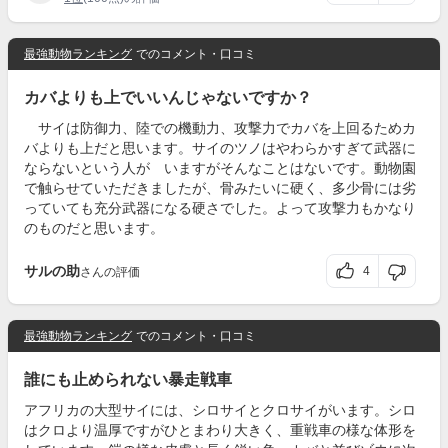
最強動物ランキング
でのコメント・口コミ
カバよりも上でいいんじゃないですか？
サイは防御力、陸での機動力、攻撃力でカバを上回るためカ
バよりも上だと思います。サイのツノはやわらかすぎて武器に
ならないという人が いますがそんなことはないです。動物園
で触らせていただきましたが、骨みたいに硬く、多少骨には劣
っていても充分武器になる硬さでした。よって攻撃力もかなり
のものだと思います。
サルの助
4
さんの評価
最強動物ランキング
でのコメント・口コミ
誰にも止められない暴走戦車
アフリカの大型サイには、シロサイとクロサイがいます。シロ
はクロより温厚ですがひとまわり大きく、重戦車の様な体形を