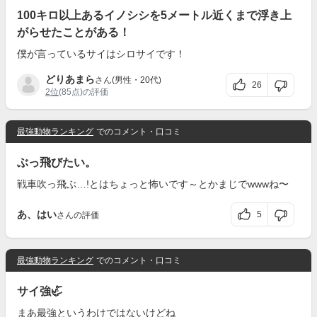
100キロ以上あるイノシシを5メートル近くまで浮き上
がらせたことがある！
僕が言っているサイはシロサイです！
どりあまら
さん(男性・20代)
26
2位
(85点)の評価
最強動物ランキング
でのコメント・口コミ
ぶっ飛びたい。
戦車吹っ飛ぶ…!とはちょっと怖いです～とかまじでwwwね〜
あ、はい
5
さんの評価
最強動物ランキング
でのコメント・口コミ
サイ強🦏
まあ最強というわけではないけどね