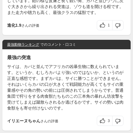
しています。鎧の様な皮膚と長く鋭い角、カバと並びゾウに次
ぐ大きさから繰り出される突進は、ゾウも道を開ける程です。
また走力や聴力も高く、最強クラスの猛獣です。
進化1.9
1
さんの評価
最強動物ランキング
でのコメント・口コミ
最強の突進
サイは、カバと並んでアフリカの凶暴生物に数えられていま
す。というか、むしろカバより強いのではないか、というのが
正直な感想です。まずカバは、サイに勝つことができません。
それはいくらカバの口が大きくて戦闘能力が高くてもサイの重
量感やその角の勢いの前には圧倒されてしまうからです。普通
集団で狩りをする肉食獣たちものこの三本角の暴れん坊攻撃を
受けてしまえば蹴散らされるか逃げるかです。サイの勢いは肉
食獣をも寄せ付けないのです。
イリエーヌちゃん
3
さんの評価