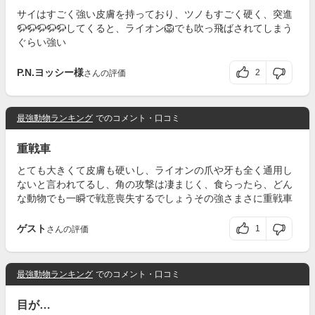
サイはすごく強い皮膚を持っており、ツノもすごく硬く、突進
🦬🦬🦬🦬🦬してくると、ライオン🦁でも吹っ飛ばされてしまう
ぐらい強い
P.N.ヨッシー様
2
さんの評価
最強動物ランキング
でのコメント・口コミ
重戦車
とても大きくて皮膚も硬いし、ライオンの爪や牙も全く通用し
ないと言われてるし、角の攻撃は凄まじく、食らったら、どん
な動物でも一瞬で戦意喪失するでしょうその強さまさに重戦車
ゲスト
1
さんの評価
最強動物ランキング
でのコメント・口コミ
目が…