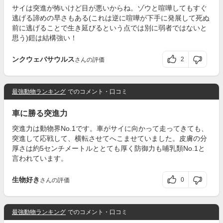
サイは突進が怖いけど目が悪いからね。ゾウと喧嘩してもすぐ
逃げる諦めの早さもある(これは逆に喧嘩が下手に発展して死ぬ
前に逃げることで生き延びるという点では別に弱者ではないと
思う)鎧は結構強い！
ンクウェバサウルス
2
さんの評価
最強動物ランキング
でのコメント・口コミ
車に勝る突進力
突進力は動物界No.1です。車がサイに向かって走ってきても、
突進して応戦して、横転させてへこませていました。皮膚の分
厚さは約5センチメートルととても厚く防御力も哺乳類No.1と
言われています。
生物好き
0
さんの評価
最強動物ランキング
でのコメント・口コミ