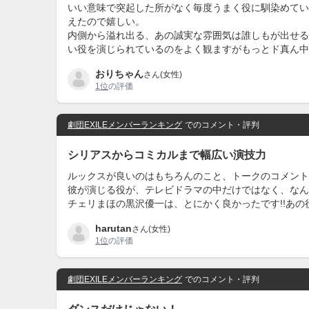
いい意味で突起した所がなく毎度うまく役に馴染めてい
えたので嬉しい。
内側から溢れ出る、あの誠実な雰囲気は誰しもが出せる
い役を演じられているのをよく観ますがもっとド真ん中
おりちゃん
さん(女性)
1位
の評価
劇団EXILEメンバーランキング
でのコメント・評判
シリアスからコミカルまで幅広い演技力
ルックスが良いのはもちろんのこと、トークのコメント
彼が演じる役が、テレビドラマの中だけではなく、なん
チェリまほの黒沢優一は、とにかく良かったです!!あの
harutan
さん(女性)
1位
の評価
劇団EXILEメンバーランキング
でのコメント・評判