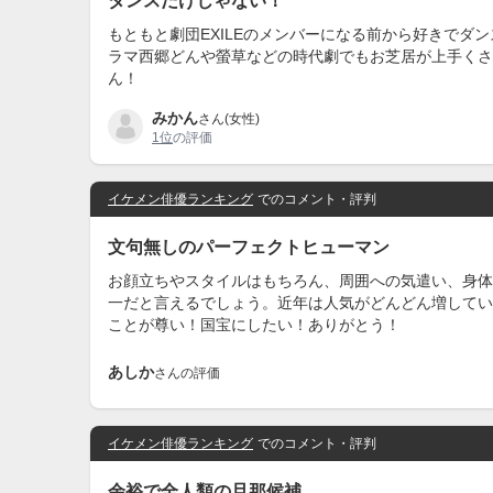
ダンスだけじゃない！
もともと劇団EXILEのメンバーになる前から好きで
ラマ西郷どんや螢草などの時代劇でもお芝居が上手くさ
ん！
みかん
さん(女性)
1位
の評価
イケメン俳優ランキング
でのコメント・評判
文句無しのパーフェクトヒューマン
お顔立ちやスタイルはもちろん、周囲への気遣い、身体
一だと言えるでしょう。近年は人気がどんどん増してい
ことが尊い！国宝にしたい！ありがとう！
あしか
さんの評価
イケメン俳優ランキング
でのコメント・評判
余裕で全人類の旦那候補