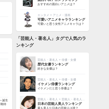
おすすめの面白いアニメは？
エンタメ
>
アニメ・漫画
可愛いアニメキャラランキング
可愛いと思う女性アニメキャラは？
「芸能人・著名人」タグで人気のラ
ンキング
芸能人・著名人
>
俳優・女優
歴代女優ランキング
好きな女優は？
芸能人・著名人
>
俳優・女優
イケメン俳優ランキング
イケメンだと思う俳優は？
芸能人・著名人
>
芸能人・著名人その他
O～誕生
日本の芸能人美人ランキング
が期待
最も美人な日本の芸能人は誰？