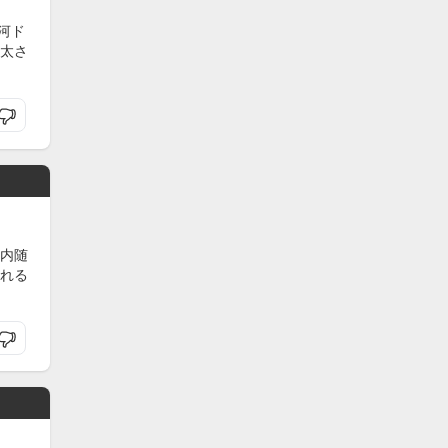
河ド
太さ
内随
れる