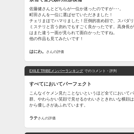
佐藤健さんとどちらが一位か迷ったのですが･･･。
町田さんを一位に選ばせていただきました！
チェリまほでハマりました！圧倒的攻め顔で、スパダリ
ミステリと言う勿れでもすごく良かったです。高身長が
はまた違う一面が見られて面白かったですね。
他の作品も見てみたいです！
はにわ。
さんの評価
EXILE TRIBEメンバーランキング
でのコメント・評判
すべてにおいてパーフェクト
こんなイケメン見たことないというほど全てにおいてパ
群。やわらかい笑顔で見せるかわいさときれいな横顔は
から優しさがあふれています。
ラテ
さんの評価