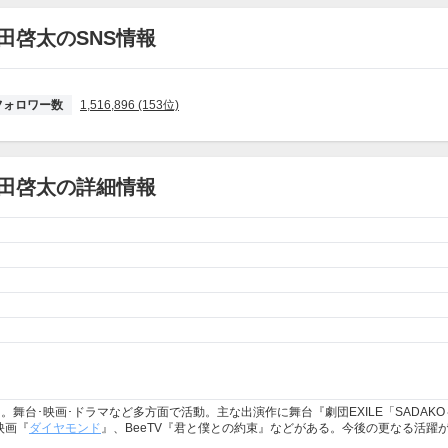
田啓太のSNS情報
フォロワー数
1,516,896 (153位)
田啓太の詳細情報
ー。舞台･映画･ドラマなど多方面で活動。主な出演作に舞台『劇団EXILE「SADAK
映画『
ダイヤモンド
』、BeeTV『君と僕との約束』などがある。今後の更なる活躍