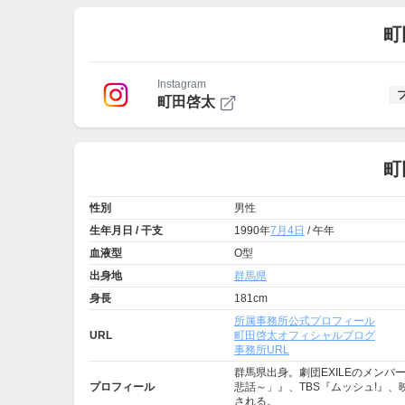
町
Instagram
町田啓太
町
性別
男性
生年月日 / 干支
1990年
7月4日
/ 午年
血液型
O型
出身地
群馬県
身長
181cm
所属事務所公式プロフィール
URL
町田啓太オフィシャルブログ
事務所URL
群馬県出身。劇団EXILEのメンバ
プロフィール
悲話～」』、TBS『ムッシュ!』、
される。