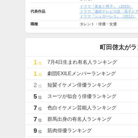
ドラマ『美女と男子』（2015）
代表作品
ドラマ『連続テレビ小説「花子とア
ドラマ『シュガーレス』（2012）
職種
タレント・俳優・女優
町田啓太がラ
1
7月4日生まれ有名人ランキング
位
1
劇団EXILEメンバーランキング
位
2
短髪イケメン俳優ランキング
位
5
スーツが似合う俳優ランキング
位
7
色白イケメン芸能人ランキング
位
7
群馬出身の有名人ランキング
位
9
筋肉俳優ランキング
位