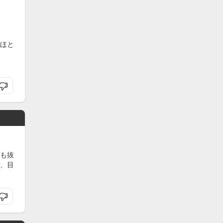
ほと
も抜
、目