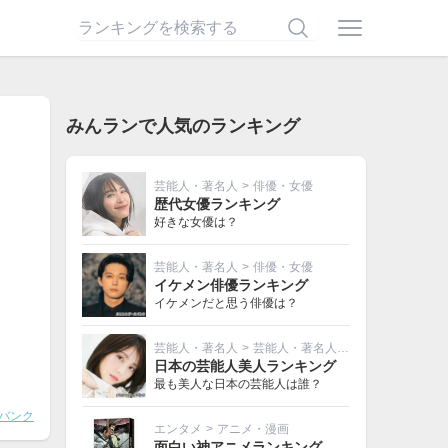
みんランで人気のランキング
芸能人・著名人
>
俳優・女優
歴代女優ランキング
好きな女優は？
芸能人・著名人
>
俳優・女優
イケメン俳優ランキング
イケメンだと思う俳優は？
芸能人・著名人
>
芸能人・著名人その他
日本の芸能人美人ランキング
最も美人な日本の芸能人は誰？
バンク
エンタメ
>
アニメ・漫画
面白い神アニメランキング