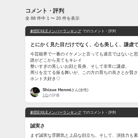
コメント・評判
全 88 件中 1 〜 20 件を表示
劇団EXILEメンバーランキング
でのコメント・評判
とにかく見た目だけでなく、心も美しく、謙虚
今芸能界で一番のイケメンと言っても過言ではないと思
誰がどこから見てもキレイ
整いすぎの美しいお顔と長身、そして非常に謙虚。
周りを立てる振る舞いが、この方の育ちの良さとか賢さ
ホント大好き♡
Shizue Henmi
さん(女性)
1位
の評価
劇団EXILEメンバーランキング
でのコメント・評判
誠実さ
まず誠実な雰囲気と上品な顔立ち。そして、演技力も素