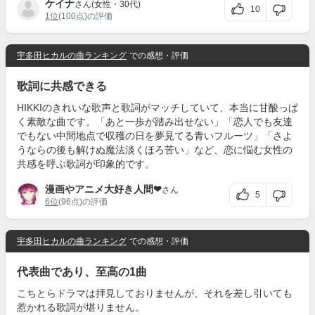
ケイナ
さん(女性・30代)
10
1位
(100点)の評価
宇多田ヒカルの曲ランキング
での感想・評価
歌詞に共感できる
HIKKIのきれいな歌声と歌詞がマッチしていて、本当に甘酸っぱ
く素敵な曲です。「あと一歩が踏み出せない」「恋人でも友達
でもない中間地点で収穫の日を夢見てる青いフルーツ」「さよ
うならの後も解けぬ魔法淡くほろ苦い」など、恋に悩む女性の
共感を呼ぶ歌詞が印象的です。
漫画やアニメ大好き人間❤︎
さん
5
6位
(96点)の評価
宇多田ヒカルの曲ランキング
での感想・評価
代表曲であり、至高の1曲
こちとらドラマは拝見しておりませんが、それを差し引いても
惹かれる歌詞が堪りません。