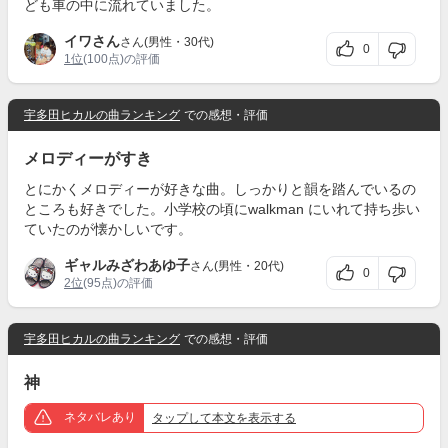
ども車の中に流れていました。
イワさん
さん(男性・30代)
0
1位
(100点)の評価
宇多田ヒカルの曲ランキング
での感想・評価
メロディーがすき
とにかくメロディーが好きな曲。しっかりと韻を踏んでいるの
ところも好きでした。小学校の頃にwalkman にいれて持ち歩い
ていたのが懐かしいです。
ギャルみざわあゆ子
さん(男性・20代)
0
2位
(95点)の評価
宇多田ヒカルの曲ランキング
での感想・評価
神
ネタバレあり
タップ
して本文を表示する