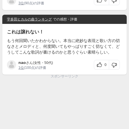
0
3位
(90点)の評価
宇多田ヒカルの曲ランキング
での感想・評価
これは譲れない！
もう何回聞いたかわからない。本当に絶妙な表現と歌い方の切
なさとメロディと、何度聞いてもやっぱりすごく切なくて、ど
うしてこんな歌詞が書けるのかと思うぐらい素晴らしい。
nao
さん(女性・50代)
0
1位
(100点)の評価
スポンサーリンク