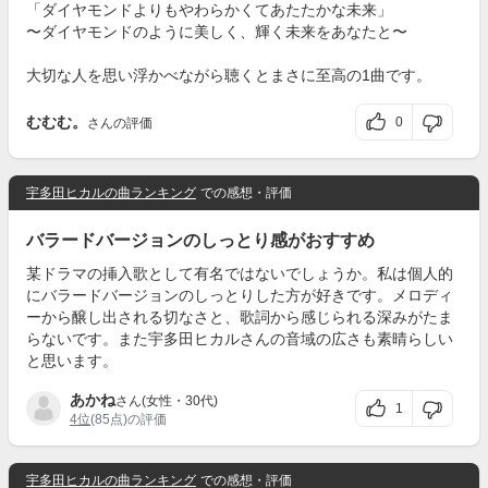
「ダイヤモンドよりもやわらかくてあたたかな未来」
〜ダイヤモンドのように美しく、輝く未来をあなたと〜
大切な人を思い浮かべながら聴くとまさに至高の1曲です。
むむむ。
0
さんの評価
宇多田ヒカルの曲ランキング
での感想・評価
バラードバージョンのしっとり感がおすすめ
某ドラマの挿入歌として有名ではないでしょうか。私は個人的
にバラードバージョンのしっとりした方が好きです。メロディ
ーから醸し出される切なさと、歌詞から感じられる深みがたま
らないです。また宇多田ヒカルさんの音域の広さも素晴らしい
と思います。
あかね
さん(女性・30代)
1
4位
(85点)の評価
宇多田ヒカルの曲ランキング
での感想・評価