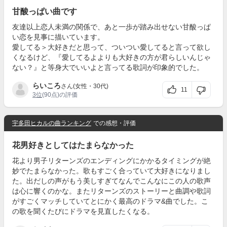
甘酸っぱい曲です
友達以上恋人未満の関係で、あと一歩が踏み出せない甘酸っぱ
い恋を見事に描いています。
愛してる＞大好きだと思って、ついつい愛してると言って欲し
くなるけど、『愛してるよよりも大好きの方が君らしいんじゃ
ない？』と等身大でいいよと言ってる歌詞が印象的でした。
らいころ
さん(女性・30代)
11
3位
(90点)の評価
宇多田ヒカルの曲ランキング
での感想・評価
花男好きとしてはたまらなかった
花より男子リターンズのエンディングにかかるタイミングが絶
妙でたまらなかった。歌もすごく合っていて大好きになりまし
た。出だしの声がもう美しすぎてなんでこんなにこの人の歌声
は心に響くのかな。またリターンズのストーリーと曲調や歌詞
がすごくマッチしていてとにかく最高のドラマ&曲でした。こ
の歌を聞くたびにドラマを見直したくなる。