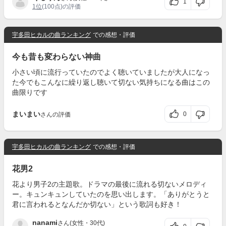
1
1位
(100点)の評価
宇多田ヒカルの曲ランキング
での感想・評価
今も昔も変わらない神曲
小さい頃に流行っていたのでよく聴いていましたが大人になっ
た今でもこんなに繰り返し聴いて切ない気持ちになる曲はこの
曲限りです
まいまい
0
さんの評価
宇多田ヒカルの曲ランキング
での感想・評価
花男2
花より男子2の主題歌。ドラマの最後に流れる切ないメロディ
ー。キュンキュンしていたのを思い出します。「ありがとうと
君に言われるとなんだか切ない」という歌詞も好き！
nanami
さん(女性・30代)