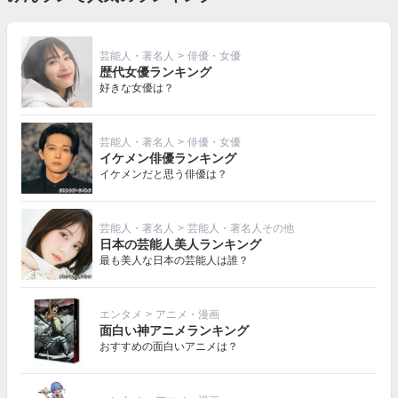
芸能人・著名人
>
俳優・女優
歴代女優ランキング
好きな女優は？
芸能人・著名人
>
俳優・女優
イケメン俳優ランキング
イケメンだと思う俳優は？
芸能人・著名人
>
芸能人・著名人その他
日本の芸能人美人ランキング
最も美人な日本の芸能人は誰？
エンタメ
>
アニメ・漫画
面白い神アニメランキング
おすすめの面白いアニメは？