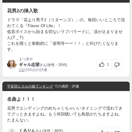
花男2の挿入歌
ドラマ「花より男子2（リターンズ）」の、毎回いいところで流
れてくる『Flavor Of Life』！
低音ボイスから始まる切ないラブバラードに、涙が止まりませ
ん(T＿T)
これを聴くと衝動的に「道明寺ーー！！」と叫びたくなりま
す。
まつ育中
ギャル志望
1
さん(女性・20代)
1位
(100点)の評価
宇多田ヒカルの曲ランキング
での感想・評価
名曲よ！！！
花男でエンディングのめちゃくちゃいいタイミングで流れてき
てグッときますよね。もう何回聴いても鳥肌がたちますよね、
たまんない。
くるりん
さん(女性・30代)