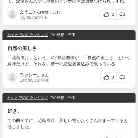
て、深瀬さんの少し早目のテンポの声は勇気づけられますね。
ようこ
さん(女性・30代)
2
4位
(85点)の評価
セカオワの曲ランキング
での感想・評価
自然の美しさ
「花鳥風月」という、4字熟語自体が、「自然の美しさ」という
意味だけど、それを、若干の恋愛要素込みで歌っている
ヨッシー。
さん
3
13位
(65点)の評価
セカオワの曲ランキング
での感想・評価
好き。
この曲全てに、花鳥風月、美しい物がたくさん詰まっていると
感じました。