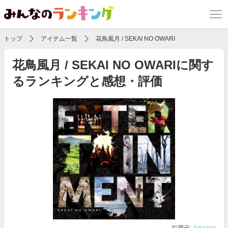
トップ
アイテム一覧
花鳥風月 / SEKAI NO OWARI
花鳥風月 / SEKAI NO OWARIに関す
るランキングと感想・評価