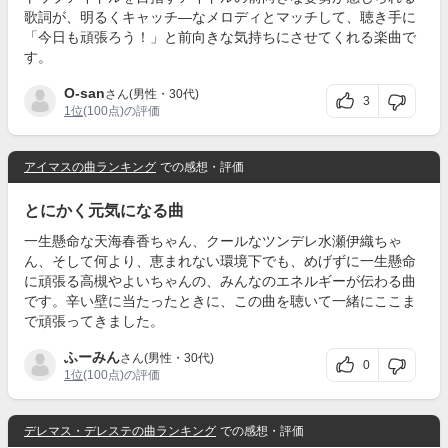
歌詞が、明るくキャッチ―なメロディとマッチして、聴き手に
「今日も頑張ろう！」と前向きな気持ちにさせてくれる楽曲で
す。
O-san
さん(男性・30代)
3
1位
(100点)の評価
アイマスの曲ランキング
での感想・評価
とにかく元気になる曲
一生懸命な天海春香ちゃん、クールなツンデレ水瀬伊織ちゃ
ん、そして何より、恵まれない環境下でも、めげずに一生懸命
に頑張る高槻やよいちゃんの、みんなのエネルギーが伝わる曲
です。辛い壁に当たったときに、この曲を聴いて一緒にここま
で頑張ってきました。
ふーみん
さん(男性・30代)
0
1位
(100点)の評価
デレマス・デレステの曲ランキング
での感想・評価