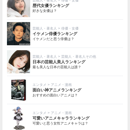
芸能人・著名人
>
俳優・女優
歴代女優ランキング
好きな女優は？
芸能人・著名人
>
俳優・女優
イケメン俳優ランキング
イケメンだと思う俳優は？
芸能人・著名人
>
芸能人・著名人その他
日本の芸能人美人ランキング
最も美人な日本の芸能人は誰？
エンタメ
>
アニメ・漫画
面白い神アニメランキング
おすすめの面白いアニメは？
エンタメ
>
アニメ・漫画
可愛いアニメキャラランキング
可愛いと思う女性アニメキャラは？