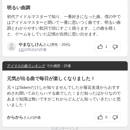
明るい曲調
初代アイドルマスターで知り、一番好きになった曲。僕の中で
はアイドルマスターと聞いて一番に思いつく曲です。明るい曲
調とわかりやすい歌詞で頭にすごく残ります。この曲を聴く
と、ゲームをしていた記憶が自然に思い出せます。
やまなしけん
さん(男性・20代)
1
1位
(100点)の評価
アイマスの曲ランキング
での感想・評価
元気が出る曲で毎日が楽しくなりました！
元々はSidemだけしか知りませんでしたが最近友達からおすす
めされ聞いてみたらハマる曲でした！まだ知ったばかりなので
あまり知識は無いですがこれからどんどん知っていきたいと思
いました！
からから
0
さんの評価
スポンサーリンク