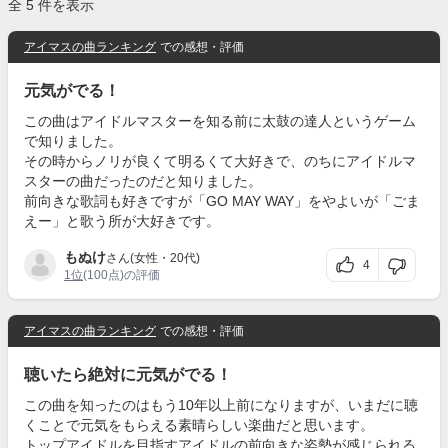
全 5 件を表示
アイマスの曲ランキング
での感想・評価
元気がでる！
この曲はアイドルマスターを知る前に太鼓の達人というゲーム
で知りました。
その時からノリが良くて明るくて大好きで、のちにアイドルマ
スターの曲だったのだと知りました。
前向きな歌詞も好きですが「GO MAY WAY」をやよいが「ごま
えー」と歌う所が大好きです。
もぬけ
さん(女性・20代)
4
1位
(100点)の評価
アイマスの曲ランキング
での感想・評価
聴いたら絶対に元気がでる！
この曲を知ったのはもう10年以上前になりますが、いまだに聴
くことで元気をもらえる素晴らしい楽曲だと思います。
トップアイドルを目指すアイドルの前向きな姿勢が感じられる