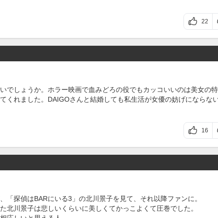
22
いでしょうか。ホラー映画で血みどろの役でもカッコいいのは美女の特
てくれました。DAIGOさんと結婚しても私生活が女優の妨げにならな
16
、「探偵はBARにいる3」の北川景子を見て、それ以降ファンに。
た北川景子は悲しいくらいに美しくてかっこよくて圧巻でした。