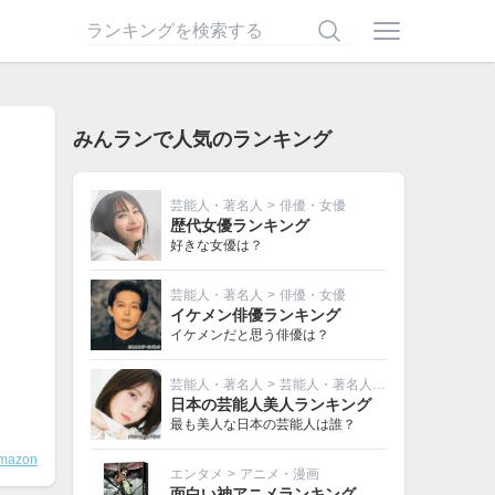
みんランで人気のランキング
芸能人・著名人
>
俳優・女優
歴代女優ランキング
好きな女優は？
芸能人・著名人
>
俳優・女優
イケメン俳優ランキング
イケメンだと思う俳優は？
芸能人・著名人
>
芸能人・著名人その他
日本の芸能人美人ランキング
最も美人な日本の芸能人は誰？
mazon
エンタメ
>
アニメ・漫画
面白い神アニメランキング