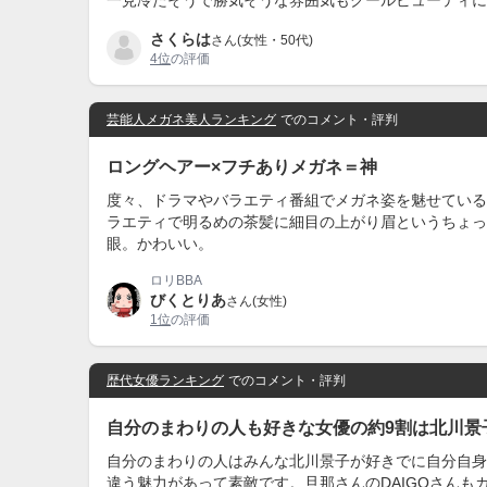
一見冷たそうで勝気そうな雰囲気もクールビューティに
さくらは
さん(女性・50代)
4位
の評価
芸能人メガネ美人ランキング
でのコメント・評判
ロングヘアー×フチありメガネ＝神
度々、ドラマやバラエティ番組でメガネ姿を魅せている
ラエティで明るめの茶髪に細目の上がり眉というちょっ
眼。かわいい。
ロリBBA
びくとりあ
さん(女性)
1位
の評価
歴代女優ランキング
でのコメント・評判
自分のまわりの人も好きな女優の約9割は北川景
自分のまわりの人はみんな北川景子が好きでに自分自身
違う魅力があって素敵です。旦那さんのDAIGOさん