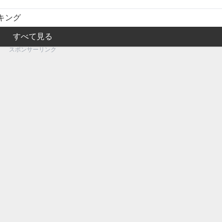
キング
すべて見る
スポンサーリンク