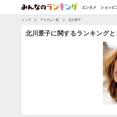
エンタメ
ショッピ
トップ
アイテム一覧
北川景子
北川景子に関するランキングと