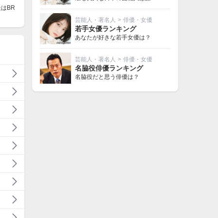
はBR
芸能人・著名人
>
俳優・女優
若手女優ランキング
あなたが好きな若手女優は？
芸能人・著名人
>
俳優・女優
名脇役俳優ランキング
名脇役だと思う俳優は？