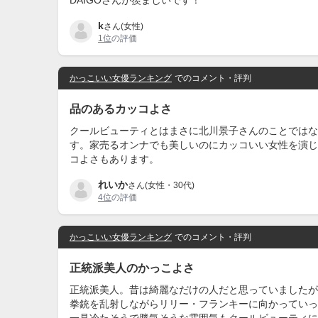
DAIGOさんが羨ましいです！
k
さん(女性)
1位
の評価
かっこいい女優ランキング
でのコメント・評判
品のあるカッコよさ
クールビューティとはまさに北川景子さんのことではな
す。家売るオンナでも美しいのにカッコいい女性を演じ
コよさもあります。
れいか
さん(女性・30代)
4位
の評価
かっこいい女優ランキング
でのコメント・評判
正統派美人のかっこよさ
正統派美人。昔は綺麗なだけの人だと思っていましたが
拳銃を乱射しながらリリー・フランキーに向かっていっ