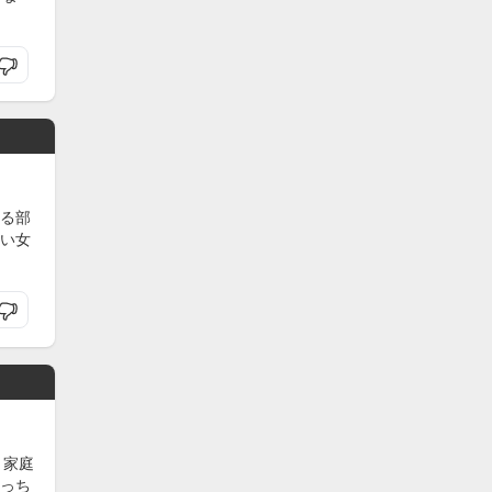
る部
い女
、家庭
っち