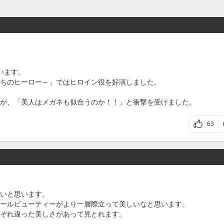
います。
ちのヒーロー～」ではヒロイン役を好演しました。
が、「美人はメガネも似合うのか！！」と衝撃を受けました。
63
いと思います。
ールビューティーがより一層際立って美しいなと思います。
ぞれ違った美しさがあって見とれます。