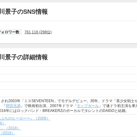
川景子のSNS情報
フォロワー数
761,116 (298位)
川景子の詳細情報
れ2003年「ミスSEVENTEEN」でモデルデビュー。同年、ドラマ「美少女戦士
、「
間宮兄弟
」で映画初出演、2007年ドラマ「
モップガール
」で連ドラ初主演を果
16年にはロックバンド・BREAKERZのボーカルでタレントのDAIGOと結婚。
ぷちのヒーロー〜』（2009）
6）
』（2018）
2019）