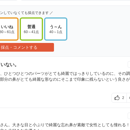
インしていなくても採点できます ／
いいね
普通
う～ん
80～61点
60～41点
40～1点
採点・コメントする
ていない。
、ひとつひとつのパーツがとても綺麗ではっきりしているのに、その調
部分の鼻がとても綺麗な形なのにそこまで印象に残らないという良さが
2
さん。大きな目と小ぶりで綺麗な忘れ鼻が素敵で女性としても憧れる！