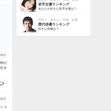
若手女優ランキング
あなたが好きな若手女優は？
芸能人・著名人
>
俳優・女優
歴代俳優ランキング
好きな俳優は？
報告
和が
生き
報告
ショ