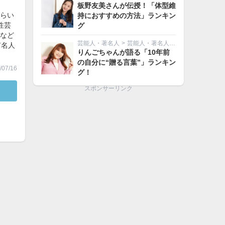
板野友美さんが伝授！「体型維
らい
持におすすめの方法」ランキン
性芸
グ
など
芸能人・著名人
>
芸能人・著名人その他
有名人
りんごちゃんが語る「10年前
の自分に“贈る言葉”」ランキン
07/16
グ！
スポンサーリンク