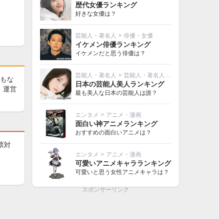
歴代女優ランキング
好きな女優は？
芸能人・著名人
>
俳優・女優
イケメン俳優ランキング
イケメンだと思う俳優は？
芸能人・著名人
>
芸能人・著名人その他
もな
日本の芸能人美人ランキング
、運営
最も美人な日本の芸能人は誰？
エンタメ
>
アニメ・漫画
面白い神アニメランキング
おすすめの面白いアニメは？
票対
エンタメ
>
アニメ・漫画
可愛いアニメキャラランキング
可愛いと思う女性アニメキャラは？
スポンサーリンク