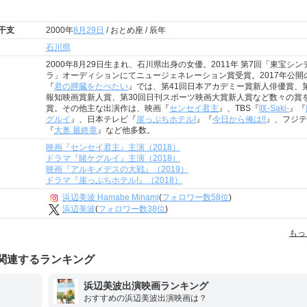
 干支
2000年
8月29日
/ おとめ座 / 辰年
石川県
2000年8月29日生まれ、石川県出身の女優。2011年 第7回「東宝シン
ラ」オーディションにてニュージェネレーション賞受賞。2017年公開
『
君の膵臓をたべたい
』では、第41回日本アカデミー賞新人俳優賞、第
報知映画賞新人賞、第30回日刊スポーツ映画大賞新人賞など数々の賞
賞。その他主な出演作は、映画『
センセイ君主
』、TBS『
咲-Saki-
』『
グルイ
』、日本テレビ『
崖っぷちホテル!
』『
今日から俺は!!
』、フジテ
『
大奥 最終章
』など他多数。
映画『センセイ君主』主演（2018）
ドラマ『賭ケグルイ』主演（2018）
映画『アルキメデスの大戦』（2019）
ドラマ『崖っぷちホテル!』（2018）
浜辺美波 Hamabe Minami
(
フォロワー数58位
)
浜辺美波
(
フォロワー数38位
)
もっ
関連するランキング
浜辺美波出演映画ランキング
？
おすすめの浜辺美波出演映画は？