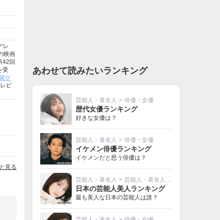
デレ
の映画
42回
あわせて読みたいランキング
を受
賭ケ
レビ
芸能人・著名人
>
俳優・女優
歴代女優ランキング
好きな女優は？
芸能人・著名人
>
俳優・女優
イケメン俳優ランキング
イケメンだと思う俳優は？
と見る
芸能人・著名人
>
芸能人・著名人その他
日本の芸能人美人ランキング
最も美人な日本の芸能人は誰？
芸能人・著名人
>
俳優・女優