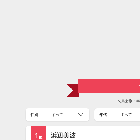
＼男女別・年
性別
すべて
年代
すべて
1
浜辺美波
位