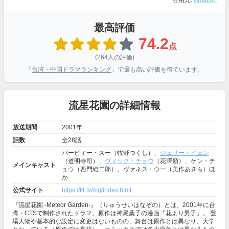
引用元:
Amazon
最高評価
74.2
点
(264人の評価)
「
台湾・中国ドラマランキング
」で最も高い評価を得ています。
流星花園の詳細情報
放送期間
2001年
話数
全28話
バービィー・スー（牧野つくし）、
ジェリー・イェン
（道明寺司）、
ヴィック・チョウ
（花澤類）、ケン・チ
メインキャスト
ュウ（西門総二郎）、ヴァネス・ウー（美作あきら）ほ
か
公式サイト
https://f4.tv/mg/index.html
『流星花園 -Meteor Garden-』（りゅうせいはなぞの）とは、2001年に台
湾・CTSで制作されたドラマ。原作は神尾葉子の漫画『花より男子』。 登
場人物や基本的な設定に変更はないものの、舞台は原作とは異なり、大学