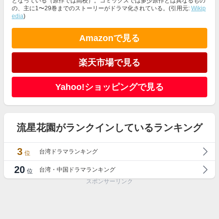
となっている（原作では高校）。コミックスでは多少原作とは異なるもの
の、主に1〜29巻までのストーリーがドラマ化されている。(引用元:
Wikip
edia
)
Amazonで見る
楽天市場で見る
Yahoo!ショッピングで見る
流星花園がランクインしているランキング
3
台湾ドラマランキング
位
20
台湾・中国ドラマランキング
位
スポンサーリンク