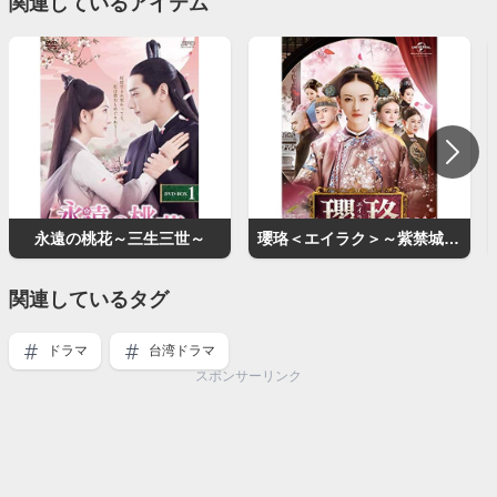
関連しているアイテム
永遠の桃花～三生三世～
瓔珞＜エイラク＞～紫禁城に燃ゆる逆襲の王妃～
関連しているタグ
ドラマ
台湾ドラマ
スポンサーリンク