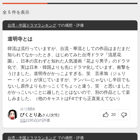
全 5 件を表示
台湾・中国ドラマランキング
での感想・評価
道明寺とは
韓流は流行っていますが、台流・華流としての作品はまだまだ
知られてなかったとき、はじめてみた台湾ドラマ『流星花
園』。日本の言わずと知れた人気漫画『花より男子』のドラマ
化で、実は日本・韓国よりも先にドラマ化しています。衝撃を
うけました。道明寺がかっこよすぎる。笑 言承旭（ジェリ
ー・イェン）が演じていますが、テンパ―じゃないし半目でも
ないし原作よりもかっこくてちょっと違う。笑 と思いました
がかっこいいことに越したことはないので、別の作品として楽
しみました。（他のキャストはF4ですら正直覚えてない）
ロリBBA
びくとりあ
20
さん(女性)
1位
(100点)の評価
台湾・中国ドラマランキング
での感想・評価