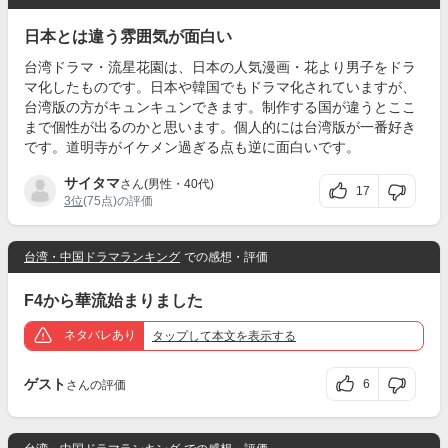
日本とは違う雰囲気が面白い
台湾ドラマ・流星花園は、日本の人気漫画・花より男子をドラ
マ化したものです。日本や韓国でもドラマ化されていますが、
台湾版の方がキュンキュンできます。制作する国が違うとここ
まで個性が出るのかと思います。個人的には台湾版が一番好き
です。道明寺がイケメン過ぎる点も逆に面白いです。
サイタマ
さん(男性・40代)
17
3位
(75点)の評価
台湾・中国ドラマランキング
での感想・評価
F4から華流始まりました
ネタバレあり
タップ
して本文を表示する
ゲスト
6
さんの評価