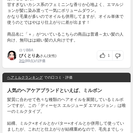
甘すぎないカシス系のフェミニンな香りか心地よく、エマルジ
ョンが髪に染み渡って一気にボリュームダウン。
かなり毛量が多いのでオイルも併用してますが、オイル単体で
使うのとではやはり仕上がりに差が出ます！
商品名に「＋」がついているこちらの商品は普通～太い髪の人
向け、無印はは細い髪の人向けです。
ロリBBA
びくとりあ
1
さん(女性)
3位
(89点)の評価
ヘアミルクランキング
での口コミ・評価
人気のヘアケアブランドといえば、ミルボン
髪質に合わせて色々な種類のヘアオイルを展開しているミルボ
ンですが、この「ディーセス エルジューダ エマルジョン」は唯
一のミルクタイプ。
結構、ミルク+オイルとかバター+オイルとか併用して使ってい
ましたが、これだと仕上がりが結構重めなので、毛先までしっ