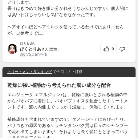
とりします。
香りはきつめで好き嫌い分かれそうなかんじですが、個人的に
は臭いわけじゃないし気にならなかったです。
ヘアオイルほどヘアミルクを使っているわけではありません
が、ご参考までに。
ロリBBA
びくとりあ
0
さん(女性)
3位
(75点)の評価
トリートメントランキング
での口コミ・評価
乾燥に強い植物から考えられた潤い成分を配合
エルジューダ エマルジョン+は、乾燥に強いとされる植物の中
からバオバブに着目し、バオバブエキスを配合したトリートメ
ントです。髪の内側までしっかり浸透し、保湿してくれます。
補修成分も含まれていますので、ダメージヘアにもぴったり。
パサつきの原因であるケラチンタンパク質は日々のシャンプー
で流れ出てしまいますが、それよりも長く髪にとどまってパサ
つきを抑えてくれます。