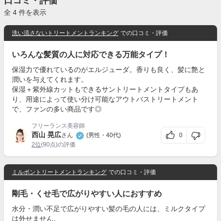
口コミ・評価
全 4 件を表示
洗い流さないトリートメントランキング
での口コミ・評価
いろんな髪質の人に対応できる万能タイプ！
保湿力で優れているのがエルジューダ。香りも良く、髪に艶と
潤いを与えてくれます。
保湿＋紫外線カットもできるサントリートメントタイプもあ
り、用途によって使い分け可能なアウトバストリートメント
で、ファンの多い商品です◎
フリーランス美容師
西山 晃広
0
さん
(男性・40代)
2位
(90点)の評価
ミルボントリートメントランキング
での口コミ・評価
剛毛・くせ毛で広がりやすい人におすすめ
水分・潤い不足で広がりやすい髪の毛の人には、ミルクタイプ
は外せません。