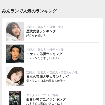
みんランで人気のランキング
芸能人・著名人
>
俳優・女優
歴代女優ランキング
好きな女優は？
芸能人・著名人
>
俳優・女優
イケメン俳優ランキング
イケメンだと思う俳優は？
芸能人・著名人
>
芸能人・著名人その他
日本の芸能人美人ランキング
最も美人な日本の芸能人は誰？
エンタメ
>
アニメ・漫画
面白い神アニメランキング
おすすめの面白いアニメは？