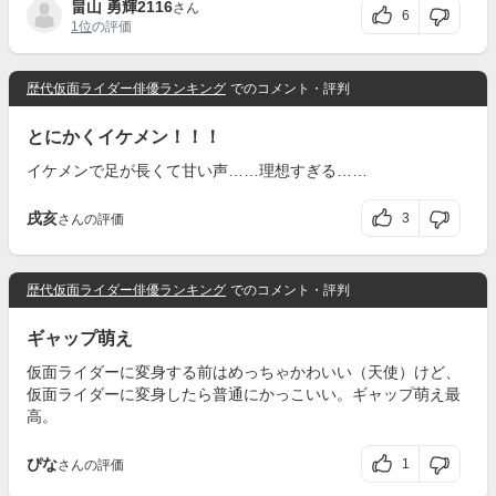
畠山 勇輝2116
さん
6
1位
の評価
歴代仮面ライダー俳優ランキング
でのコメント・評判
とにかくイケメン！！！
イケメンで足が長くて甘い声……理想すぎる……
戌亥
3
さんの評価
歴代仮面ライダー俳優ランキング
でのコメント・評判
ギャップ萌え
仮面ライダーに変身する前はめっちゃかわいい（天使）けど、
仮面ライダーに変身したら普通にかっこいい。ギャップ萌え最
高。
ぴな
1
さんの評価