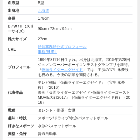
血液型
B型
出身地
北海道
身長
178cm
B / W / H（スリ
90cm / 73cm / 94cm
ーサイズ）
靴のサイズ
27cm
所属事務所公式プロフィール
URL
事務所URL
1996年8月16日生まれ。出身は北海道。2015年第28回
ジュノンスーパーボーイコンテストグランプリを獲得。
プロフィール
『
仮面ライダーエグゼイド
』では、主演の宝生 永夢役
を務める。今後の活躍を期待される。
テレビ朝日『仮面ライダーエグゼイド』（宝生 永夢
役）（2016）
代表作品
映画『仮面ライダーエグゼイド×仮面ライダーゴースト
MOVIE大戦2017』（仮面ライダーエグゼイド役）（20
16）
職種
タレント・俳優・女優
趣味・特技
スポーツ/ドライブ/水泳/バスケットボール
好きなスポーツ
水泳/バスケットボール
資格・免許
普通自動車