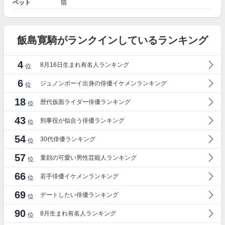
ペット
猫
飯島寛騎がランクインしているランキング
4
8月16日生まれ有名人ランキング
位
6
ジュノンボーイ出身の俳優イケメンランキング
位
18
歴代仮面ライダー俳優ランキング
位
43
刑事役が似合う俳優ランキング
位
54
30代俳優ランキング
位
57
童顔の可愛い男性芸能人ランキング
位
66
若手俳優イケメンランキング
位
69
デートしたい俳優ランキング
位
90
8月生まれ有名人ランキング
位