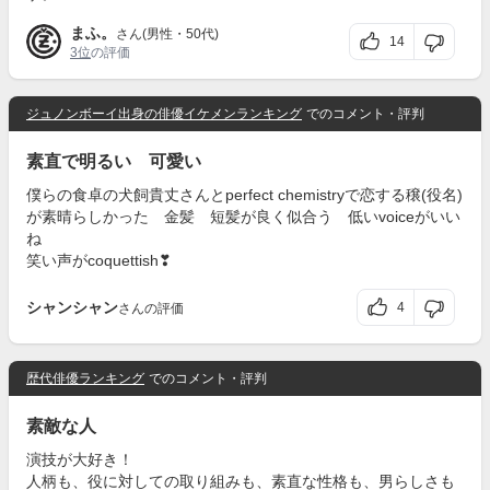
まふ。
さん(男性・50代)
14
3位
の評価
ジュノンボーイ出身の俳優イケメンランキング
でのコメント・評判
素直で明るい 可愛い
僕らの食卓の犬飼貴丈さんとperfect chemistryで恋する穣(役名)
が素晴らしかった 金髪 短髪が良く似合う 低いvoiceがいい
ね
笑い声がcoquettish❣
シャンシャン
4
さんの評価
歴代俳優ランキング
でのコメント・評判
素敵な人
演技が大好き！
人柄も、役に対しての取り組みも、素直な性格も、男らしさも