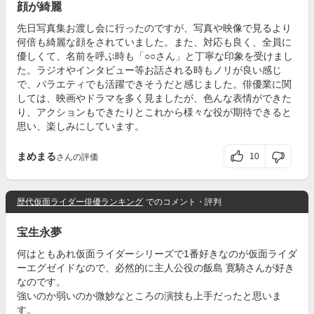
顔が綺麗
先日写真集お渡し会に行ったのですが、写真や映像で見るより
何倍も綺麗な顔をされていました。また、対応も良く、全員に
優しくて、名前を呼ぶ時も「○○さん」と丁寧な印象を受けまし
た。ラジオやインタビュー等お話される時もノリが良い感じ
で、バラエティでも活躍できそうだと感じました。俳優業に関
しては、映画やドラマを多く見ましたが、色んな表情ができた
り、アクションもできたりとこれから様々な役が期待できると
思い、楽しみにしています。
まめまる
10
さんの評価
歴代仮面ライダー俳優ランキング
でのコメント・評判
宝生永夢
何はともあれ仮面ライダーシリーズで1番好きなのが仮面ライダ
ーエグゼイドなので、必然的に主人公役の飯島 寛騎さんが好き
なのです。
強いのか弱いのか微妙なところの演技も上手だったと思いま
す。