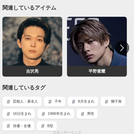
関連しているアイテム
吉沢亮
平野紫耀
関連しているタグ
芸能人・著名人
子年
8月生まれ
獅子座
16日生まれ
1996年生まれ
男性
俳優・女優
B型
スポンサーリンク