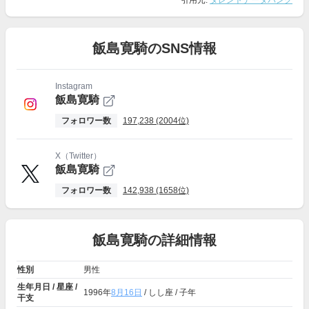
引用元:
タレントデータバンク
飯島寛騎のSNS情報
Instagram
飯島寛騎
フォロワー数
197,238 (2004位)
X（Twitter）
飯島寛騎
フォロワー数
142,938 (1658位)
飯島寛騎の詳細情報
性別
男性
生年月日 / 星座 /
1996年
8月16日
/ しし座 / 子年
干支