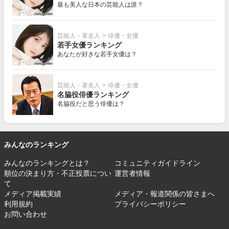
最も美人な日本の芸能人は誰？
芸能人・著名人
>
俳優・女優
若手女優ランキング
あなたが好きな若手女優は？
芸能人・著名人
>
俳優・女優
名脇役俳優ランキング
名脇役だと思う俳優は？
みんなのランキング
みんなのランキングとは？
コミュニティガイドライン
順位の決まり方・不正投票につい
運営者情報
て
メディア掲載実績
メディア・報道関係の皆さまへ
利用規約
プライバシーポリシー
お問い合わせ