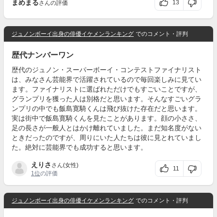
まめまる
13
さんの評価
ジュノンボーイ出身の俳優イケメンランキング
でのコメント・評判
歴代ナンバーワン
歴代のジュノン・スーパーボーイ・コンテストファイナリスト
は、みなさん芸能界で活躍されているので毎回楽しみに見てい
ます。ファイナリストに選ばれただけでもすごいことですが、
グランプリを獲った人は別格だと思います。そんなすごいグラ
ンプリの中でも飯島寛騎くんは飛び抜けた存在だと思います。
実は街中で飯島寛騎くんを見たことがあります。顔の小ささ、
足の長さが一般人とはかけ離れていました。まだ知名度がない
ときだったのですが、周りにいた人たちは彼に見とれていまし
た。絶対に芸能界でも成功すると思います。
えりさ
さん(女性)
11
1位
の評価
ジュノンボーイ出身の俳優イケメンランキング
でのコメント・評判