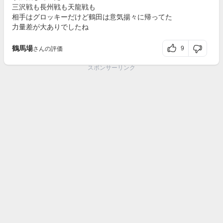
三沢戦も長州戦も天龍戦も
相手はグロッキーだけど鶴田は意気揚々に帰ってた
力量差が大ありでしたね
鶴馬場
9
さんの評価
スポンサーリンク