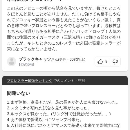
この人のデビューの頃から試合を見ていますが、負けたところ
をほとんど見たことがありません。たまに負けても相手にやら
れてグロッキー状態という姿も見たことがないくらい強く、真
の意味で強いプロレスラーだと今でも思っています。必殺技は
もちろん何通りもある相手に合わせたバックドロップ！人気の
面では後輩のタイガーマスク（三沢光晴）に負ける部分があり
ましたが、キレたときのこのレスラーは外国の強豪レスラーが
束になってもかないません。
ブラックキャッツ
さん(男性・60代以上)
8
1位
の評価
プロレスラー最強ランキング
でのコメント・評判
間違いない
1.まず体格。身長もだが、足の長さが外人にも負けなかった。
2.スタミナが切れた試合を見た事がなかった。
3.ルックスが良かった。(リング外では微妙だったが。。)
4.あの体格で普通以上にジャンプ出来た。
5.入社時に既にバスケとアマレスで基礎が出来てて即戦力にな