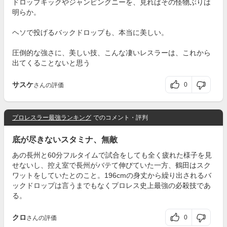
ドロップキックやジャンピングニーを、見ればその怪物ぶりは
明らか。
ヘソで投げるバックドロップも、本当に美しい。
圧倒的な強さに、美しい技、こんな凄いレスラーは、これから
出てくることないと思う
サスケ
0
さんの評価
プロレスラー最強ランキング
でのコメント・評判
底が尽きないスタミナ、無敵
あの長州と60分フルタイムで試合をしても全く疲れた様子を見
せないし、控え室で長州がバテて伸びていた一方、鶴田はスク
ワットをしていたとのこと。196cmの身丈から繰り出されるバ
ックドロップは言うまでもなくプロレス史上最強の必殺技であ
る。
クロ
0
さんの評価