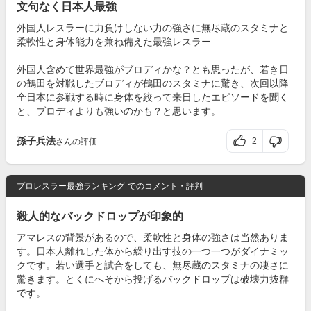
文句なく日本人最強
外国人レスラーに力負けしない力の強さに無尽蔵のスタミナと
柔軟性と身体能力を兼ね備えた最強レスラー
外国人含めて世界最強がブロディかな？とも思ったが、若き日
の鶴田を対戦したブロディが鶴田のスタミナに驚き、次回以降
全日本に参戦する時に身体を絞って来日したエピソードを聞く
と、ブロディよりも強いのかも？と思います。
孫子兵法
2
さんの評価
プロレスラー最強ランキング
でのコメント・評判
殺人的なバックドロップが印象的
アマレスの背景があるので、柔軟性と身体の強さは当然ありま
す。日本人離れした体から繰り出す技の一つ一つがダイナミッ
クです。若い選手と試合をしても、無尽蔵のスタミナの凄さに
驚きます。とくにへそから投げるバックドロップは破壊力抜群
です。