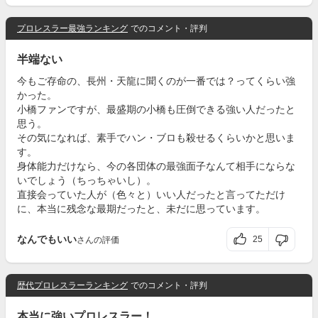
プロレスラー最強ランキング
でのコメント・評判
半端ない
今もご存命の、長州・天龍に聞くのが一番では？ってくらい強
かった。
小橋ファンですが、最盛期の小橋も圧倒できる強い人だったと
思う。
その気になれば、素手でハン・ブロも殺せるくらいかと思いま
す。
身体能力だけなら、今の各団体の最強面子なんて相手にならな
いでしょう（ちっちゃいし）。
直接会っていた人が（色々と）いい人だったと言ってただけ
に、本当に残念な最期だったと、未だに思っています。
なんでもいい
25
さんの評価
歴代プロレスラーランキング
でのコメント・評判
本当に強いプロレスラー！