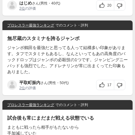
はじめ
さん(男性・40代)
20
2位
の評価
プロレスラー最強ランキング
でのコメント・評判
無尽蔵のスタミナを誇るジャンボ
ジャンボ鶴田を最強だと思ってる人って結構多い印象がありま
す。タフでスタミナもあるし、なんといってもあの高角度のバ
ックドロップはジャンボの必殺技の1つです。ジャンピングニー
パッドも強烈でした。アドレナリンが常に出まくってた印象も
ありました。
平取町振内
さん(男性・50代)
17
2位
の評価
プロレスラー最強ランキング
でのコメント・評判
試合後も常にまだまだ戦える状態でいる
まともに戦ったら相手がもたないから
手加減していた