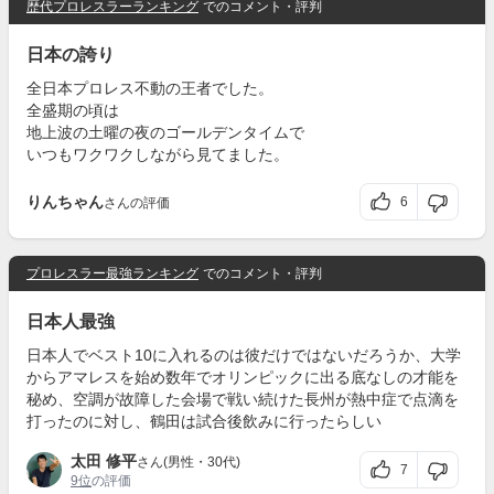
歴代プロレスラーランキング
でのコメント・評判
日本の誇り
全日本プロレス不動の王者でした。
全盛期の頃は
地上波の土曜の夜のゴールデンタイムで
いつもワクワクしながら見てました。
りんちゃん
6
さんの評価
プロレスラー最強ランキング
でのコメント・評判
日本人最強
日本人でベスト10に入れるのは彼だけではないだろうか、大学
からアマレスを始め数年でオリンピックに出る底なしの才能を
秘め、空調が故障した会場で戦い続けた長州が熱中症で点滴を
打ったのに対し、鶴田は試合後飲みに行ったらしい
太田 修平
さん(男性・30代)
7
9位
の評価