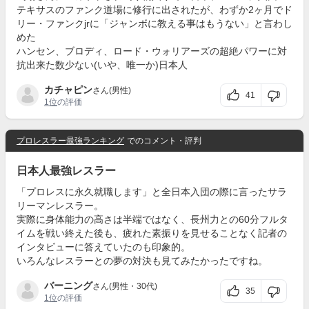
テキサスのファンク道場に修行に出されたが、わずか2ヶ月でド
リー・ファンクjrに「ジャンボに教える事はもうない」と言わし
めた
ハンセン、ブロディ、ロード・ウォリアーズの超絶パワーに対
抗出来た数少ない(いや、唯一か)日本人
カチャピン
さん(男性)
41
1位
の評価
プロレスラー最強ランキング
でのコメント・評判
日本人最強レスラー
「プロレスに永久就職します」と全日本入団の際に言ったサラ
リーマンレスラー。
実際に身体能力の高さは半端ではなく、長州力との60分フルタ
イムを戦い終えた後も、疲れた素振りを見せることなく記者の
インタビューに答えていたのも印象的。
いろんなレスラーとの夢の対決も見てみたかったですね。
バーニング
さん(男性・30代)
35
1位
の評価