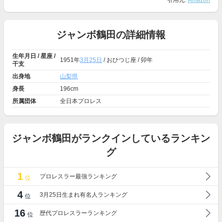
引用元:
Amazon
ジャンボ鶴田の詳細情報
生年月日 / 星座 /
1951年
3月25日
/ おひつじ座 / 卯年
干支
出身地
山梨県
身長
196cm
所属団体
全日本プロレス
ジャンボ鶴田がランクインしているランキン
グ
1
プロレスラー最強ランキング
位
4
3月25日生まれ有名人ランキング
位
16
歴代プロレスラーランキング
位