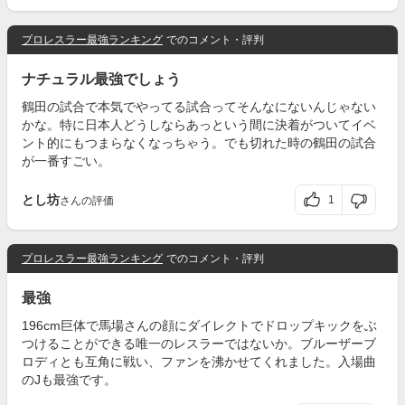
プロレスラー最強ランキング
でのコメント・評判
ナチュラル最強でしょう
鶴田の試合で本気でやってる試合ってそんなにないんじゃない
かな。特に日本人どうしならあっという間に決着がついてイベ
ント的にもつまらなくなっちゃう。でも切れた時の鶴田の試合
が一番すごい。
とし坊
1
さんの評価
プロレスラー最強ランキング
でのコメント・評判
最強
196cm巨体で馬場さんの顔にダイレクトでドロップキックをぶ
つけることができる唯一のレスラーではないか。ブルーザーブ
ロディとも互角に戦い、ファンを沸かせてくれました。入場曲
のJも最強です。