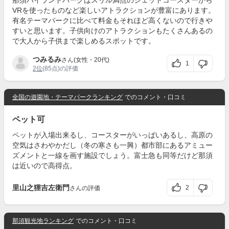
那須ハイランドパークはスリル満点のジェットコースターから
VRを使ったものなど楽しいアトラクションが豊富にあります。
有名テーマパークに比べて料金もそれほど高くないので行きや
すいと思います。子供向けのアトラクションもたくさんあるの
で大人から子供まで楽しめるスポットです。
つみるみ
さん(女性・20代)
1
2位
(85点)の評価
全国の遊園地・テーマパークランキング
でのコメント・口コミ
ペット可
ペットが入場出来るし、コースターがいっぱいあるし、高原の
空気はさわやかだし（冬の寒さも一興）都市部にあるアミュー
ズメントと一線を画す施設でしょう。富士急も同等だけど那須
は近いので高得点。
里山之狸吉左衛門
2
さんの評価
那須観光地ランキング
でのコメント・口コミ