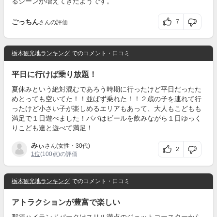
るシーンが増えてきたようです。
ごっちん
7
さんの評価
栃木観光地ランキング
でのコメント・口コミ
平日に行けば乗り放題！
夏休みという絶対混むであろう時期に行ったけど平日だったた
めとっても空いてた！！並ばず乗れた！！２歳の子を連れて行
ったけど小さい子が楽しめるエリアもあって、大人もこどもも
満足で１日遊べました！パパはビールを飲みながら１日ゆっく
りこども達と遊べて満足！
みぃ
さん(女性・30代)
2
1位
(100点)の評価
栃木観光地ランキング
でのコメント・口コミ
アトラクションが豊富で楽しい