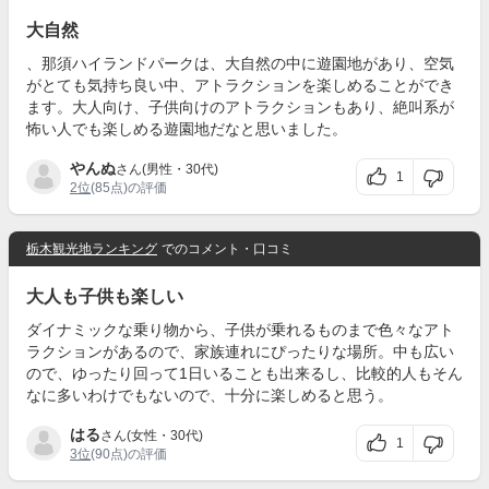
大自然
、那須ハイランドパークは、大自然の中に遊園地があり、空気
がとても気持ち良い中、アトラクションを楽しめることができ
ます。大人向け、子供向けのアトラクションもあり、絶叫系が
怖い人でも楽しめる遊園地だなと思いました。
やんぬ
さん(男性・30代)
1
2位
(85点)の評価
栃木観光地ランキング
でのコメント・口コミ
大人も子供も楽しい
ダイナミックな乗り物から、子供が乗れるものまで色々なアト
ラクションがあるので、家族連れにぴったりな場所。中も広い
ので、ゆったり回って1日いることも出来るし、比較的人もそん
なに多いわけでもないので、十分に楽しめると思う。
はる
さん(女性・30代)
1
3位
(90点)の評価