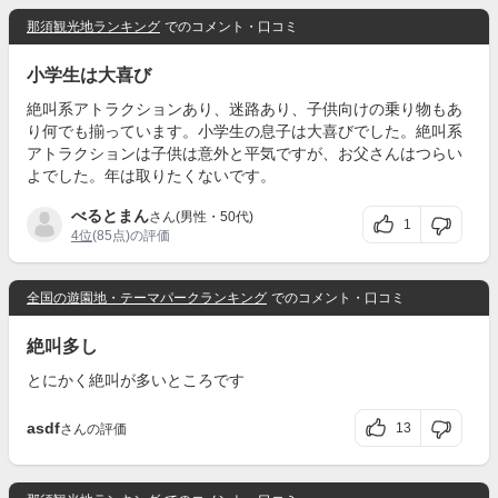
那須観光地ランキング
でのコメント・口コミ
小学生は大喜び
絶叫系アトラクションあり、迷路あり、子供向けの乗り物もあ
り何でも揃っています。小学生の息子は大喜びでした。絶叫系
アトラクションは子供は意外と平気ですが、お父さんはつらい
よでした。年は取りたくないです。
べるとまん
さん(男性・50代)
1
4位
(85点)の評価
全国の遊園地・テーマパークランキング
でのコメント・口コミ
絶叫多し
とにかく絶叫が多いところです
asdf
13
さんの評価