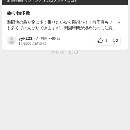
那須観光地ランキング
でのコメント・口コミ
乗り物多数
遊園地の乗り物に多く乗りたいなら那須ハイ！椅子席もフード
も多くてのんびりできますが、閉園時間が短めなのに注意。
yyk121
さん(男性・40代)
1
1位
(100点)の評価
スポンサーリンク