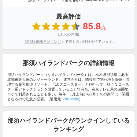
那須ハイランドパーク全景.jpg
by Tomokazu Kitjaima /
CC BY
最高評価
85.8
点
(10人の評価)
「
那須観光地ランキング
」で最も高い評価を得ています。
那須ハイランドパークの詳細情報
那須ハイランドパーク（なすハイランドパーク）は、栃木県那須町にある
北関東最大級のレジャーランド。 運営会社は、隣接地で別荘地を販売・管
理する藤和那須リゾート。「10大コースター」と銘打って、様々なコース
ター系アトラクションを設置していることで有名。在京テレビ局の遊園地
ロケで利用されることも多い。毎年、1月上旬から2月下旬の期間は、閉園
となるので注意が必要。 (引用元:
Wikipedia
)
那須ハイランドパークがランクインしている
ランキング