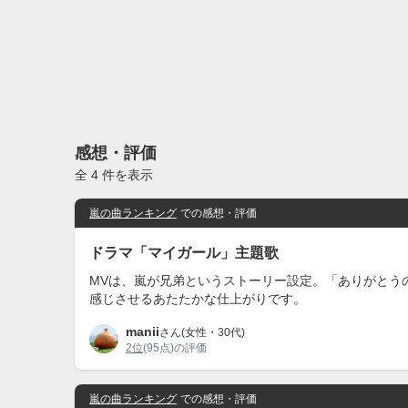
感想・評価
全 4 件を表示
嵐の曲ランキング
での感想・評価
ドラマ「マイガール」主題歌
MVは、嵐が兄弟というストーリー設定。「ありがとう
感じさせるあたたかな仕上がりです。
manii
さん(女性・30代)
2位
(95点)の評価
嵐の曲ランキング
での感想・評価