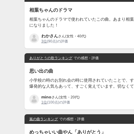
相葉ちゃんのドラマ
相葉ちゃんのドラマで使われていたこの曲。あまり相葉
になりました！
わかさん
さん(女性・40代)
3位
(90点)の評価
ありがとうの歌ランキング
での感想・評価
思い出の曲
小学校の時のお別れ会の時に使用されていたことで、す
爆発的な人気もあって、すごく覚えています。切なくて
mino
さん(女性・20代)
1位
(100点)の評価
嵐の曲ランキング
での感想・評価
めっちゃいい曲やん「ありがとう」