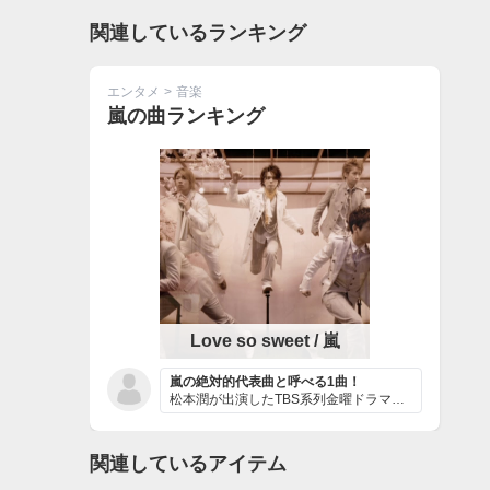
関連しているランキング
エンタメ
>
音楽
嵐の曲ランキング
Love so sweet / 嵐
嵐の絶対的代表曲と呼べる1曲！
松本潤が出演したTBS系列金曜ドラマ『花より男子2（リ...
関連しているアイテム