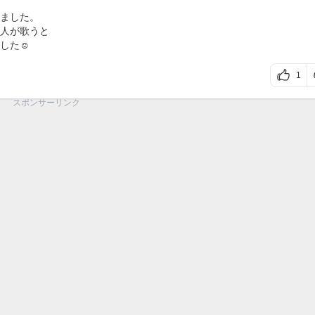
ました。
人が歌うと
した☺️
1
スポンサーリンク