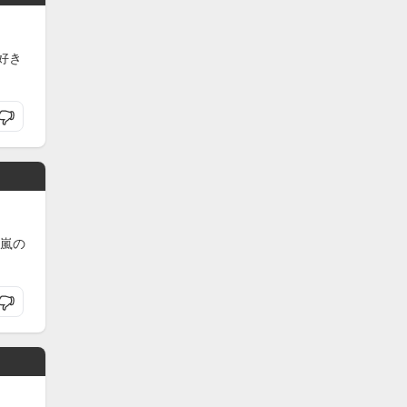
好き
嵐の