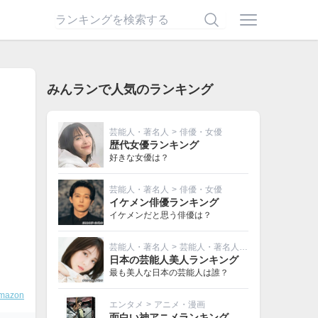
みんランで人気のランキング
芸能人・著名人
>
俳優・女優
歴代女優ランキング
好きな女優は？
芸能人・著名人
>
俳優・女優
イケメン俳優ランキング
イケメンだと思う俳優は？
芸能人・著名人
>
芸能人・著名人その他
日本の芸能人美人ランキング
最も美人な日本の芸能人は誰？
mazon
エンタメ
>
アニメ・漫画
面白い神アニメランキング