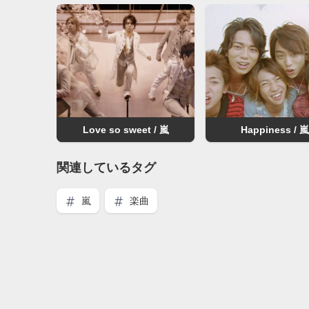
Love so sweet / 嵐
Happiness / 嵐
関連しているタグ
嵐
楽曲