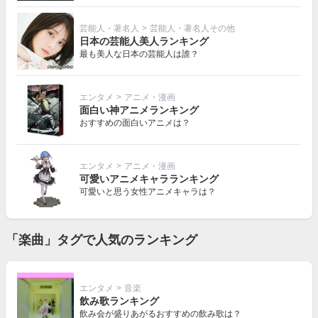
芸能人・著名人
>
芸能人・著名人その他
日本の芸能人美人ランキング
最も美人な日本の芸能人は誰？
エンタメ
>
アニメ・漫画
面白い神アニメランキング
おすすめの面白いアニメは？
エンタメ
>
アニメ・漫画
可愛いアニメキャラランキング
可愛いと思う女性アニメキャラは？
「楽曲」タグで人気のランキング
エンタメ
>
音楽
飲み歌ランキング
飲み会が盛りあがるおすすめの飲み歌は？