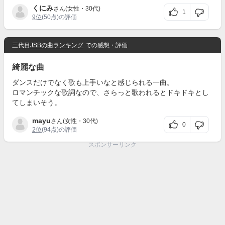
くにみ
さん(女性・30代)
1
9位
(50点)の評価
三代目JSBの曲ランキング
での感想・評価
綺麗な曲
ダンスだけでなく歌も上手いなと感じられる一曲。
ロマンチックな歌詞なので、さらっと歌われるとドキドキとし
てしまいそう。
mayu
さん(女性・30代)
0
2位
(94点)の評価
スポンサーリンク