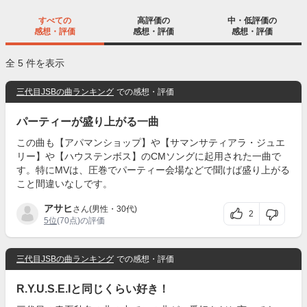
すべての
高評価の
中・低評価の
感想・評価
感想・評価
感想・評価
全 5 件を表示
三代目JSBの曲ランキング
での感想・評価
パーティーが盛り上がる一曲
この曲も【アパマンショップ】や【サマンサティアラ・ジュエ
リー】や【ハウステンボス】のCMソングに起用された一曲で
す。特にMVは、圧巻でパーティー会場などで聞けば盛り上がる
こと間違いなしです。
アサヒ
さん(男性・30代)
2
5位
(70点)の評価
三代目JSBの曲ランキング
での感想・評価
R.Y.U.S.E.Iと同じくらい好き！