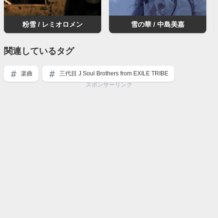
粉雪 / レミオロメン
雪の華 / 中島美嘉
関連しているタグ
楽曲
三代目 J Soul Brothers from EXILE TRIBE
スポンサーリンク