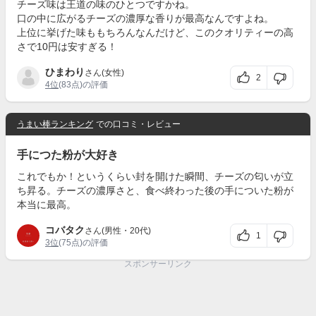
チーズ味は王道の味のひとつですかね。
口の中に広がるチーズの濃厚な香りが最高なんですよね。
上位に挙げた味ももちろんなんだけど、このクオリティーの高
さで10円は安すぎる！
ひまわり
さん(女性)
2
4位
(83点)の評価
うまい棒ランキング
での口コミ・レビュー
手につた粉が大好き
これでもか！というくらい封を開けた瞬間、チーズの匂いが立
ち昇る。チーズの濃厚さと、食べ終わった後の手についた粉が
本当に最高。
コバタク
さん(男性・20代)
1
3位
(75点)の評価
スポンサーリンク