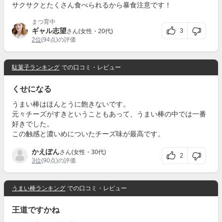
サクサクとたくさん食べられるから暴食注意です！
まつ育中
ギャル志望
3
さん(女性・20代)
2位
(94点)の評価
駄菓子ランキング
での口コミ・レビュー
くせになる
うまい棒はほんとうに飽きないです。
元々チーズがすきということもあって、うまい棒の中では一番
好きでした。
この触感と濃いめについたチーズ味が最高です。
かえぽん
さん(女性・30代)
2
3位
(90点)の評価
うまい棒ランキング
での口コミ・レビュー
王道ですかね