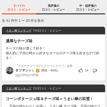
すべての
高評価の
中・低評価の
口コミ・レビュー
口コミ・レビュー
口コミ・レビュー
全 41 件中 1 〜 20 件を表示
うまい棒ランキング
での口コミ・レビュー
濃厚なチーズ味
チーズの味が濃くて好き！
個人的に子供の時から好きなカールのチーズ味も好きなので好
き！
『スターウォーズマニアファンクラブ』会長
タツヤン
14
さん
(男性・40代)
1位
(100点)の評価
うまい棒ランキング
での口コミ・レビュー
コーンポタージュ味＆チーズ味＝うまい棒の双璧！
子供の頃からなじみ深い、うまい棒 チーズ味。子供の頃はコ