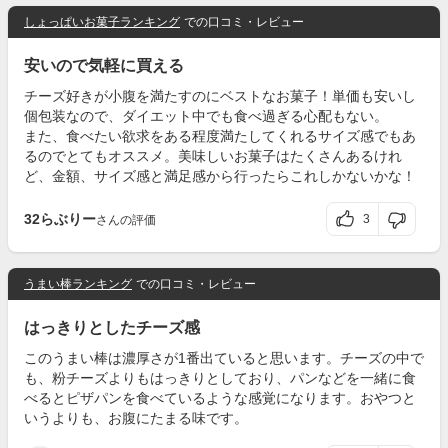
しょっぱいお菓子ランキング
での口コミ・レビュー
安いので気軽に買える
チーズ好きが小腹を満たすのにベストなお菓子！単価も安いし
個包装なので、ダイエット中でも食べ過ぎる心配もない。
また、食べたい欲求をある程度満たしてくれるサイズ感でもあ
るのでとてもオススメ。美味しいお菓子はたくさんあるけれ
ど、金額、サイズ感と満足感から行ったらこれしかないかな！
32らぶりー
3
さんの評価
うまい棒ランキング
での口コミ・レビュー
はっきりとしたチーズ感
このうまい棒は濃厚さが1番出ていると思います。チーズの中で
も、粉チーズよりもはっきりとしており、パンなどを一緒に食
べるとピザパンを食べているような感覚になります。おやつと
いうよりも、お腹にたまる味です。