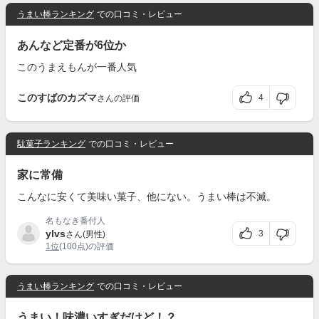
うまい棒ランキング
での口コミ・レビュー
あんなど定番が6位か
このうまえもんが一番人気
このすばのカズマ
4
さんの評価
駄菓子ランキング
での口コミ・レビュー
家に常備
こんなに安くて美味い菓子、他にない。うまい棒は不滅。
名もなき番付人
ylvs
3
さん(男性)
1位
(100点)の評価
うまい棒ランキング
での口コミ・レビュー
うまい！味濃いすぎだけど！？