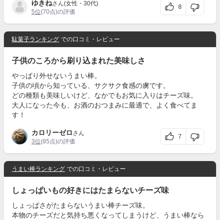
ゆきね
さん(女性・30代)
8
5位
(70点)の評価
駄菓子ランキング
での口コミ・レビュー
子供のころから刷り込まれた美味しさ
やっぱり外せないうまい棒。
子供の頃から知っている、サクサク食感の虜です。
どの種類も美味しいけど、なかでもお気に入りはチーズ味。
大人になった今も、お酒のおつまみに最適で、よく食べてま
す！
カロリーゼロ
さん
7
3位
(85点)の評価
うまい棒ランキング
での口コミ・レビュー
しょっぱいもの好きにはたまらないチーズ味
しょっぱさがたまらないうまい棒チーズ味。
本物のチーズだと気持ち悪くなってしまうけど、うまい棒なら