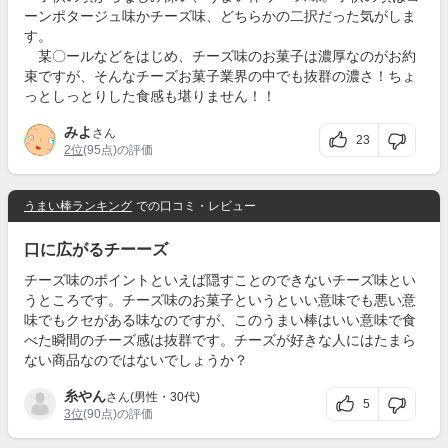
ーンポタージュ味かチーズ味、どちらかの二択だった気がしま
す。
某〇ールなどをはじめ、チーズ味のお菓子は濃厚なのがお約
束ですが、そんなチーズお菓子業界の中でも抜群の濃さ！ちょ
っとしっとりした食感も堪りません！！
みよ
さん
23
2位
(95点)の評価
うまい棒ランキング
での口コミ・レビュー
口に広がるチーーズ
チーズ味のポイントといえば隠すことのできないチーズ味とい
うところです。チーズ味のお菓子というといい意味でも悪い意
味でもクセがある味なのですが、このうまい棒はいい意味で食
べた瞬間のチーズ感は抜群です。チーズが好きな人にはたまら
ない商品なのではないでしょうか？
糸やん
さん(男性・30代)
5
3位
(90点)の評価