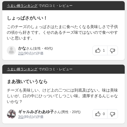
うまい棒ランキング
での口コミ・レビュー
しょっぱさがいい！
このチーズのしょっぱさはたまに食べたくなる美味しさで子供
の頃から好きです。くせのあるチーズ味ではないので食べやす
いと思います。
かな
さん(女性・40代)
1
2位
(90点)の評価
うまい棒ランキング
での口コミ・レビュー
まあ強いていうなら
チーズも美味しい、けど上の二つには到底及ばない。味は美味
しいが、口の中にひっついてしつこい味。濃厚すぎるんじゃな
いかな？
ギャルみざわあゆ子
さん(男性・20代)
0
3位
(89点)の評価