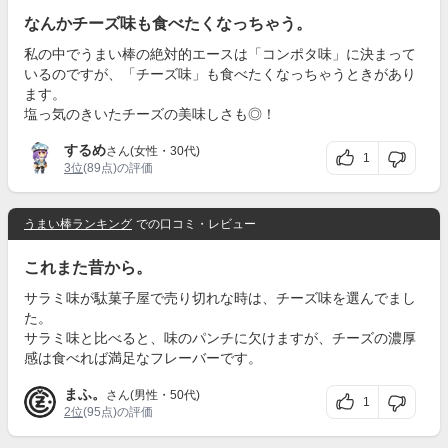
なんかチーズ味も食べたくなっちゃう。
私の中でうまい棒の絶対的エースは「コンポタ味」に決まって
いるのですが、「チーズ味」も食べたくなっちゃうときがあり
ます。
塩っ気のきいたチーズの美味しさも◎！
するめ
さん(女性・30代)
1
3位
(89点)の評価
うまい棒ランキング
での口コミ・レビュー
これまた昔から。
サラミ味が駄菓子屋で売り切れな時は、チーズ味を選んでまし
た。
サラミ味と比べると、味のパンチに欠けますが、チーズの濃厚
感は食べれば満足なフレーバーです。
まふ。
さん(男性・50代)
1
2位
(95点)の評価