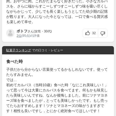
肉。おやつに肉。これがたまらなく好きだった。小さなカルパ
スを、さらに端からすこーしずつすこーしずつ味を吸い尽くし
ながらかじって、少しでも長く楽しもうとしてた幼少期の記憶
が甦ります。大人になった今となっては、一口で食べる贅沢感
も楽しめて幸せ。
ポトフ
さん(女性・30代)
32
2位
(95点)の評価
駄菓子ランキング
での口コミ・レビュー
食べた時
子供だから分からない言葉使ってるかもしれないです。使って
たらすみません。
では…
初めてカルパス（当時10歳）食べた時「なにこれ美味しい！」
って思って今は大量にカルパスを食べてます。何もかも味見し
たら美味しいんですね、なんか後悔しました。前にツナマヨネ
ーズ味を食べましたが，とっても美味しかったです。もし売っ
てたらおすすめします！ツナとマヨネーズの味がうますぎで
す！相性も良いですし，とにかく絶対食べてほしいです！