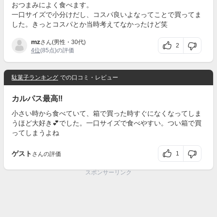
おつまみによく食べます。
一口サイズで小分けだし、コスパ良いよなってことで買ってま
した。きっとコスパとか当時考えてなかったけど笑
mz
さん(男性・30代)
2
4位
(85点)の評価
駄菓子ランキング
での口コミ・レビュー
カルパス最高‼️
小さい時から食べていて、箱で買った時すぐになくなってしま
うほど大好き💕でした。一口サイズで食べやすい。つい箱で買
ってしまうよね
ゲスト
1
さんの評価
スポンサーリンク