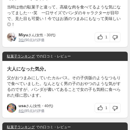
当時は他の駄菓子と違って、高級な肉を食べてるような気にな
ってました･･･笑 一口サイズでパンダのキャラクターが目印
で、見た目も可愛い！今ではお酒のつまみにもなって美味しい
◎！
Miyu
さん(女性・30代)
1
3位
(90点)の評価
駄菓子ランキング
での口コミ・レビュー
大人になった気分。
父がおつまみにしていたカルパス。その子供版のようなつもり
で食べていました。なんとなく男の子のおやつのような気がす
るのですが、パンダが書いてあることで女の子も気軽に食べら
れた様に思います。
usa
さん(女性・40代)
1
4位
(85点)の評価
駄菓子ランキング
での口コミ・レビュー