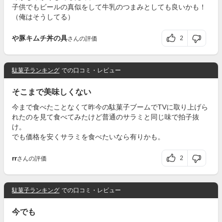
子供でもビールの真似をして牛乳のつまみとしても良いかも！
（俺はそうしてる）
や豚キムチ丼の具
2
さんの評価
駄菓子ランキング
での口コミ・レビュー
そこまで美味しくない
今まで食べたことなくて昨今の駄菓子ブームでTVに取り上げら
れたのを見て食べてみたけど普通のサラミと同じ味で拍子抜
け。
でも価格を安くサラミを食べたいなら有りかも。
rr
2
さんの評価
駄菓子ランキング
での口コミ・レビュー
今でも