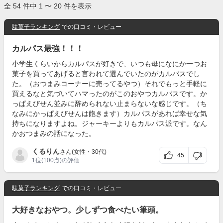
全 54 件中 1 〜 20 件を表示
駄菓子ランキング
での口コミ・レビュー
カルパス最強！！！
小学生くらいからカルパスが好きで、いつも母になにか一つお
菓子を買ってあげると言われて選んでいたのがカルパスでし
た。（おつまみコーナーに売ってるやつ）それでもっと手軽に
買えるなと気づいてハマったのがこのおやつカルパスです。か
っぱえびせん並みに辞められない止まらないな感じです。（ち
なみにかっぱえびせんは飽きます）カルパスがあれば幸せな気
持ちになりますよね。ジャーキーよりもカルパス派です。なん
かおつまみの話になった。
くるりん
さん(女性・30代)
45
1位
(100点)の評価
駄菓子ランキング
での口コミ・レビュー
大好きなおやつ。少しずつ食べたい筆頭。