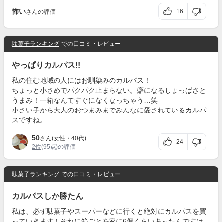
怖い
16
さんの評価
駄菓子ランキング
での口コミ・レビュー
やっぱりカルパス!!
私の住む地域の人にはお馴染みのカルパス！
ちょっと小さめでパクパク止まらない。癖になるしょっぱさと
うまみ！一箱なんてすぐになくなっちゃう…笑
小さい子から大人のおつまみまでみんなに愛されているカルパ
スですね。
50
さん(女性・40代)
24
2位
(95点)の評価
駄菓子ランキング
での口コミ・レビュー
カルパスしか勝たん
私は、必ず駄菓子やスーパーなどに行くと絶対にカルパスを買
っていきます！それに箱ごとを家に6個くらいあったんですけ