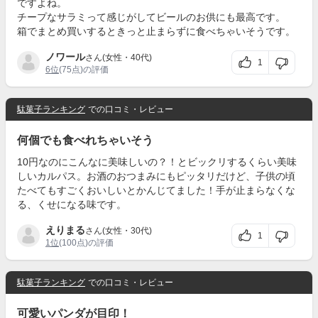
ですよね。
チープなサラミって感じがしてビールのお供にも最高です。
箱でまとめ買いするときっと止まらずに食べちゃいそうです。
ノワール
さん(女性・40代)
1
6位
(75点)の評価
駄菓子ランキング
での口コミ・レビュー
何個でも食べれちゃいそう
10円なのにこんなに美味しいの？！とビックリするくらい美味
しいカルパス。お酒のおつまみにもピッタリだけど、子供の頃
たべてもすごくおいしいとかんじてました！手が止まらなくな
る、くせになる味です。
えりまる
さん(女性・30代)
1
1位
(100点)の評価
駄菓子ランキング
での口コミ・レビュー
可愛いパンダが目印！