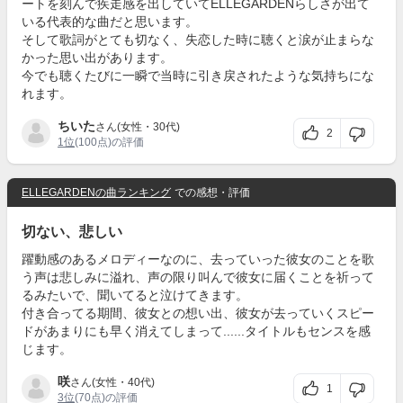
ートを刻んで疾走感を出していてELLEGARDENらしさが出て
いる代表的な曲だと思います。
そして歌詞がとても切なく、失恋した時に聴くと涙が止まらな
かった思い出があります。
今でも聴くたびに一瞬で当時に引き戻されたような気持ちにな
れます。
ちいた
さん(女性・30代)
2
1位
(100点)の評価
ELLEGARDENの曲ランキング
での感想・評価
切ない、悲しい
躍動感のあるメロディーなのに、去っていった彼女のことを歌
う声は悲しみに溢れ、声の限り叫んで彼女に届くことを祈って
るみたいで、聞いてると泣けてきます。
付き合ってる期間、彼女との想い出、彼女が去っていくスピー
ドがあまりにも早く消えてしまって......タイトルもセンスを感
じます。
咲
さん(女性・40代)
1
3位
(70点)の評価