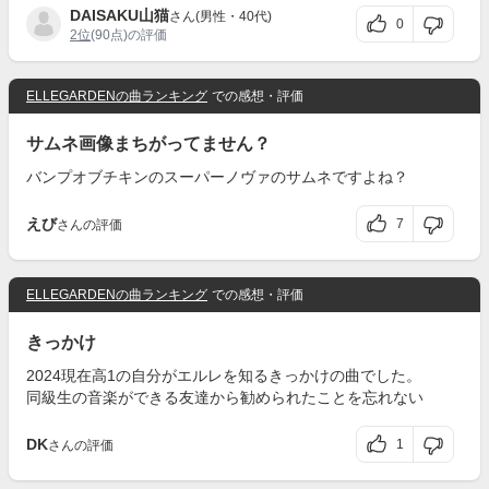
DAISAKU山猫
さん(男性・40代)
0
2位
(90点)の評価
ELLEGARDENの曲ランキング
での感想・評価
サムネ画像まちがってません？
バンプオブチキンのスーパーノヴァのサムネですよね？
えび
7
さんの評価
ELLEGARDENの曲ランキング
での感想・評価
きっかけ
2024現在高1の自分がエルレを知るきっかけの曲でした。
同級生の音楽ができる友達から勧められたことを忘れない
DK
1
さんの評価