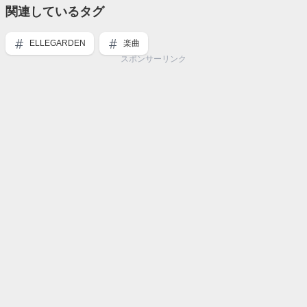
関連しているタグ
ELLEGARDEN
楽曲
スポンサーリンク