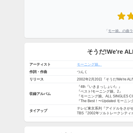
「
モー娘。の曲ラ
そうだ!We're 
アーティスト
モーニング娘。
作詞・作曲
つんく
リリース
2002年2月20日『そうだ!We're AL
『4th『いきまっしょい!』』
『ベスト!モーニング娘。2』
収録アルバム
『モーニング娘。ALL SINGLES COM
『The Best！〜Updated モー
テレビ東京系列『アイドルをさがせ
タイアップ
TBS『2002年ソルトレークシテ