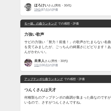
ほろけい
さん(男性・30代)
19位
(87点)の評価
モー娘。の曲ランキング
での感想・評価
力強い歌声
サビの力強い「努力！前進！」の歌声がたまらない名曲
を見てみましたが、ごっちんの綺麗さにビビります！あ
んがかわいい。
未来人
さん(男性・30代)
1位
(100点)の評価
アップテンポな曲ランキング
での感想・評価
つんくさんは天才
何種類ものアップテンポの曲調が集まった曲なのですが
いるので、さすがつんくさんですね。