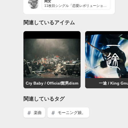
岡女
11枚目シングル「恋愛レボリューション21」は、21世...
関連しているアイテム
Cry Baby / Official髭男dism
一途 / King Gn
関連しているタグ
楽曲
モーニング娘。