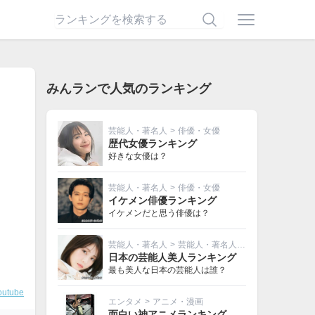
みんランで人気のランキング
芸能人・著名人
>
俳優・女優
歴代女優ランキング
好きな女優は？
芸能人・著名人
>
俳優・女優
イケメン俳優ランキング
イケメンだと思う俳優は？
芸能人・著名人
>
芸能人・著名人その他
日本の芸能人美人ランキング
最も美人な日本の芸能人は誰？
outube
エンタメ
>
アニメ・漫画
面白い神アニメランキング