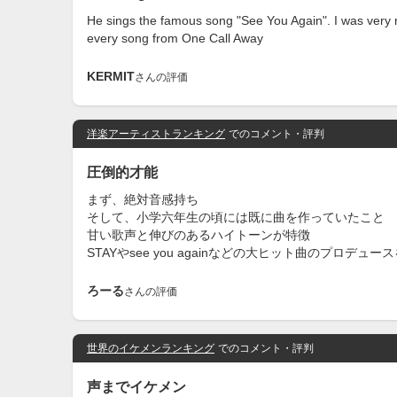
He sings the famous song "See You Again". I was very m
every song from One Call Away
KERMIT
さんの評価
洋楽アーティストランキング
でのコメント・評判
圧倒的才能
まず、絶対音感持ち
そして、小学六年生の頃には既に曲を作っていたこと
甘い歌声と伸びのあるハイトーンが特徴
STAYやsee you againなどの大ヒット曲のプロデ
ろーる
さんの評価
世界のイケメンランキング
でのコメント・評判
声までイケメン