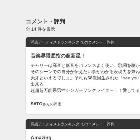
コメント・評判
全 14 件を表示
洋楽アーティストランキング
でのコメント・評判
音楽界隈屈指の超新星！
チャリーは高音と低音をバランスよく使い、歌詞を聴か
そのシーンでの自分が伝えたい事がわかる表現力を兼ね
天才といえるでしょ。それも68億回生された「see yo
出来る
超超超万能系男性シンガーソングライター！！愛してる
SATO
さんの評価
洋楽アーティストランキング
でのコメント・評判
Amazing