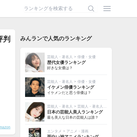
評判
みんランで人気のランキング
芸能人・著名人
>
俳優・女優
歴代女優ランキング
好きな女優は？
芸能人・著名人
>
俳優・女優
イケメン俳優ランキング
イケメンだと思う俳優は？
芸能人・著名人
>
芸能人・著名人その他
日本の芸能人美人ランキング
最も美人な日本の芸能人は誰？
mazon
エンタメ
>
アニメ・漫画
面白い神アニメランキング