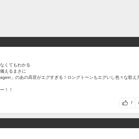
なくてもわかる
備えるまさに
u agein」のあの高音がエグすぎる！ロングトーンもエグいし色々な歌え
ー！！
7