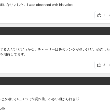
した。I was obsessed with his voice
1
するんだけどどうかな。チャーリーは失恋ソングが多いけど、婚約した
を期待してます。
2
か凄い( >﹏< *)（作詞作曲）小さい頃から好き♡
🥺