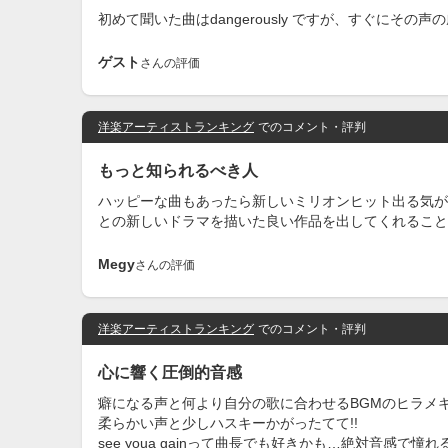
初めて聞いた曲はdangerously ですが、すぐにその声の虜になりま
ゲスト
さんの評価
洋楽アーティストランキング
でのコメント・評判
もっと知られるべき人
ハッピーな曲もあったら新しいミリオンヒット出る気が
との新しいドラマを描いた良い作品を出してくれること
Megy
さんの評価
洋楽アーティストランキング
でのコメント・評判
心に響く圧倒的音感
癖になる声と何より自分の歌に合わせるBGMのヒラメキと
柔らかい声と少しハスキーかがったてて!!
see youa gainって曲長でも好きかも…絶対音感で憧れる