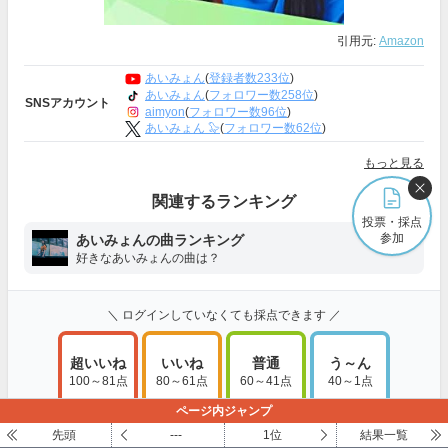
引用元:
Amazon
あいみょん
(
登録者数233位
)
あいみょん
(
フォロワー数258位
)
SNSアカウント
aimyon
(
フォロワー数96位
)
あいみょん 🦭
(
フォロワー数62位
)
もっと見る
関連するランキング
投票・採点
参加
あいみょんの曲ランキング
好きなあいみょんの曲は？
＼ ログインしていなくても採点できます ／
超いいね
いいね
普通
う～ん
100～81点
80～61点
60～41点
40～1点
ページ内ジャンプ
採点・コメントする
先頭
---
1位
結果一覧