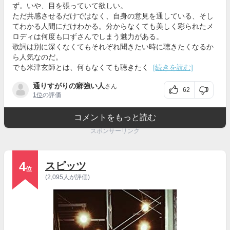
ず。いや、目を張っていて欲しい。
ただ共感させるだけではなく、自身の意見を通している、そし
てわかる人間にだけわかる。分からなくても美しく彩られたメ
ロディは何度も口ずさんでしまう魅力がある。
歌詞は別に深くなくてもそれぞれ聞きたい時に聴きたくなるか
ら人気なのだ。
でも米津玄師とは、何もなくても聴きたく
[続きを読む]
通りすがりの癖強い人
さん
62
1位
の評価
コメントをもっと読む
スポンサーリンク
4
スピッツ
位
(2,095人が評価)