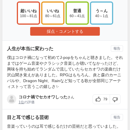
超いいね
いいね
普通
う～ん
100～81点
80～61点
60～41点
40～1点
採点・コメントする
人生が本当に変わった
報告
僕はコロナ禍になって初めてJ-popをちゃんと聴きました。それ
まではゲーム音楽やクラシック音楽しか聴いてなかったけど、
興味を持ち始めてランダムで流していたらセカオワの楽曲だけ
沢山聞き覚えがありました。RPGはもちろん、炎と森のカーニ
バルや、Dragon Night、Rainなど知ってる歌が全部同じアーテ
ィストって言うこの嬉しさ✨
コロナ禍でセカオワしった
さん
79
1位
の評価
目と耳で感じる芸術
報告
音楽っていうのは耳で感じるだけの芸術だと思っていました。