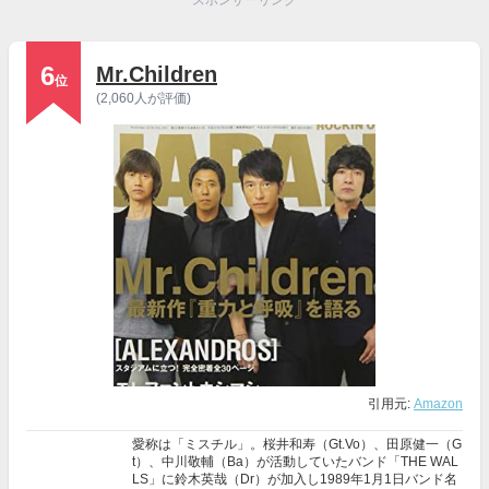
スポンサーリンク
6
Mr.Children
位
(2,060人が評価)
引用元:
Amazon
愛称は「ミスチル」。桜井和寿（Gt.Vo）、田原健一（G
t）、中川敬輔（Ba）が活動していたバンド「THE WAL
LS」に鈴木英哉（Dr）が加入し1989年1月1日バンド名