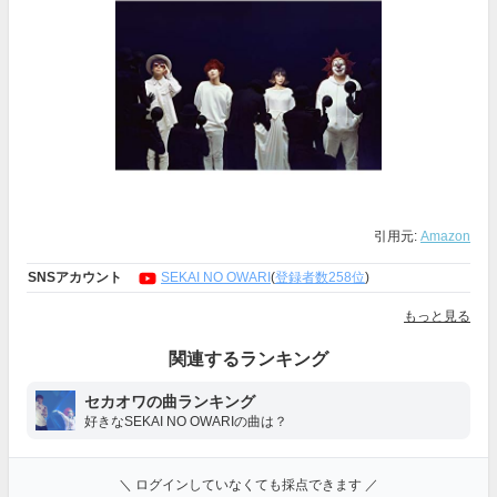
引用元:
Amazon
SNSアカウント
SEKAI NO OWARI
(
登録者数258位
)
もっと見る
関連するランキング
セカオワの曲ランキング
好きなSEKAI NO OWARIの曲は？
＼ ログインしていなくても採点できます ／