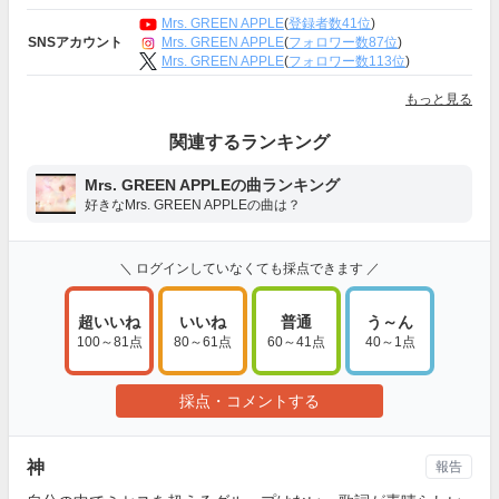
Mrs. GREEN APPLE
(
登録者数41位
)
Mrs. GREEN APPLE
(
フォロワー数87位
)
SNSアカウント
Mrs. GREEN APPLE
(
フォロワー数113位
)
もっと見る
関連するランキング
Mrs. GREEN APPLEの曲ランキング
好きなMrs. GREEN APPLEの曲は？
＼ ログインしていなくても採点できます ／
超いいね
いいね
普通
う～ん
100～81点
80～61点
60～41点
40～1点
採点・コメントする
神
報告