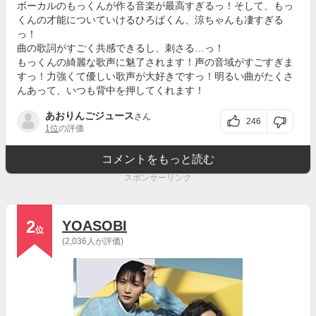
ボーカルのもっくんが作る音楽が最高すぎるっ！そして、もっ
くんの才能についていけるひろぱくん、涼ちゃんも凄すぎる
っ！
曲の歌詞がすごく共感できるし、刺さる…っ！
もっくんの綺麗な歌声に魅了されます！声の音域がすごすぎま
すっ！力強くて優しい歌声が大好きですっ！明るい曲がたくさ
んあって、いつも背中を押してくれます！
あおりんごジュース
さん
246
1位
の評価
コメントをもっと読む
スポンサーリンク
2
YOASOBI
位
(2,036人が評価)