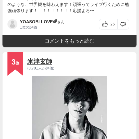
のような、世界観を味わえます！頑張ってライブ行くために勉
強頑張ります！！！！！！！！！応援よろ〜
YOASOBI LOVE🌈
さん
25
1位
の評価
コメントをもっと読む
3
米津玄師
位
(3,701人が評価)