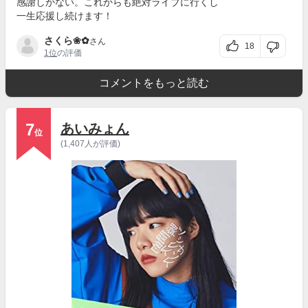
感謝しかない。これからも絶対ライブに行くし
一生応援し続けます！
さくら❀✿
さん
18
1位
の評価
コメントをもっと読む
7
あいみょん
位
(1,407人が評価)