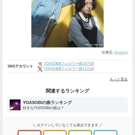
引用元:
Amazon
YOASOBI
(
フォロワー数347位
)
SNSアカウント
YOASOBI
(
フォロワー数112位
)
もっと見る
関連するランキング
YOASOBIの曲ランキング
好きなYOASOBIの曲は？
＼ ログインしていなくても採点できます ／