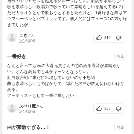
自分の中でミセスを超えるグループはない。歌詞が素晴らしい
歌を素晴らしい歌唱力で歌っていて素晴らしいを超えてる(？)
ただカラオケとかで歌おうとすると死ぬけど。1番好きな曲はア
ウフヘーベンとパブリックです。個人的にはフェーズ1の方が好
きでしたが
こぎ
さん
319
1位
の評価
一番好き
報告
なんと言ってもVoの大森元貴さんの芯のある高音が素晴らし
い。どんな高音でも耳がキーンとならない。
紅白歌合戦に未だに出場していないのが不思議
曲も素晴らしいものばかりで、隠れた名曲が数え切れないほど
ある。
アーティストとして一番に推したい。
スベり魔
さん
255
1位
の評価
曲が素敵すぎる…！
報告