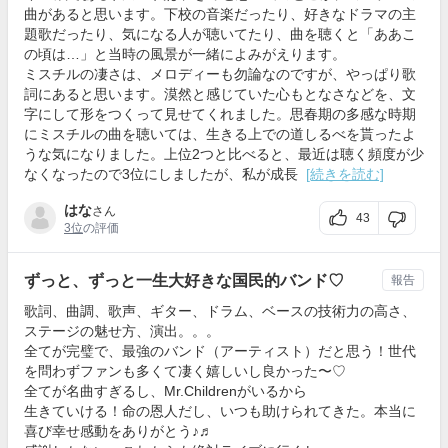
曲があると思います。下校の音楽だったり、好きなドラマの主
題歌だったり、気になる人が聴いてたり、曲を聴くと「ああこ
の頃は…」と当時の風景が一緒によみがえります。
ミスチルの凄さは、メロディーも勿論なのですが、やっぱり歌
詞にあると思います。漠然と感じていた心もとなさなどを、文
字にして形をつくって見せてくれました。思春期の多感な時期
にミスチルの曲を聴いては、生きる上での道しるべを貰ったよ
うな気になりました。上位2つと比べると、最近は聴く頻度が少
なくなったので3位にしましたが、私が成長
[続きを読む]
はな
さん
43
3位
の評価
ずっと、ずっと一生大好きな国民的バンド♡
報告
歌詞、曲調、歌声、ギター、ドラム、ベースの技術力の高さ、
ステージの魅せ方、演出。。。
全てが完璧で、最強のバンド（アーティスト）だと思う！世代
を問わずファンも多くて凄く嬉しいし良かった〜♡
全てが名曲すぎるし、Mr.Childrenがいるから
生きていける！命の恩人だし、いつも助けられてきた。本当に
喜び幸せ感動をありがとう♪♬