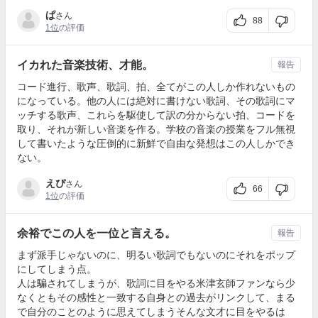
ぱ
さん
88
1位
の評価
イカれた音楽技術、才能。
報告
コード進行、歌声、歌詞、拍、全てがこの人しか作れないもの
になっている。他の人には絶対に書けない歌詞、その歌詞にマ
ッチする歌声、これらを駆使して訳の分からない拍、コードを
取り、それが新しい音楽を作る。学校の音楽の授業をフル無視
して書いたような圧倒的に新鮮で自由な発想はこの人しかでき
ない。
えぴ
さん
66
1位
の評価
余裕でこの人を一位と言える。
報告
まず派手じゃないのに、明るい歌詞でもないのにそれをポップ
にしてしまう点。
人は騙されてしまうが、歌詞に目をやる米津玄師ファンなら少
なくともその感性と一致する自身との過去がリンクして、まる
で自分のことのように思えてしまうそんな文才に目をやるは