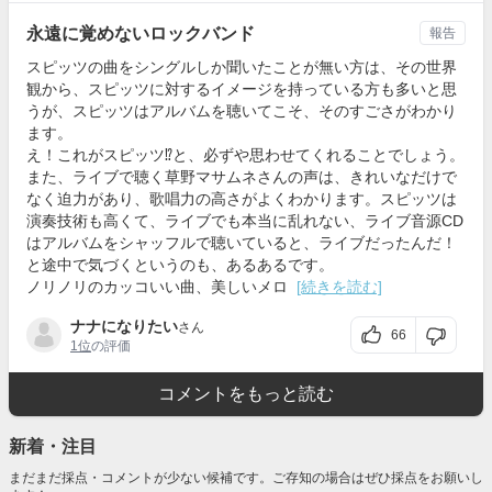
永遠に覚めないロックバンド
報告
スピッツの曲をシングルしか聞いたことが無い方は、その世界
観から、スピッツに対するイメージを持っている方も多いと思
うが、スピッツはアルバムを聴いてこそ、そのすごさがわかり
ます。
え！これがスピッツ⁉︎と、必ずや思わせてくれることでしょう。
また、ライブで聴く草野マサムネさんの声は、きれいなだけで
なく迫力があり、歌唱力の高さがよくわかります。スピッツは
演奏技術も高くて、ライブでも本当に乱れない、ライブ音源CD
はアルバムをシャッフルで聴いていると、ライブだったんだ！
と途中で気づくというのも、あるあるです。
ノリノリのカッコいい曲、美しいメロ
[続きを読む]
ナナになりたい
さん
66
1位
の評価
コメントをもっと読む
新着・注目
まだまだ採点・コメントが少ない候補です。ご存知の場合はぜひ採点をお願いし