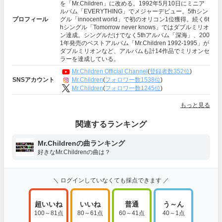
を「Mr.Children」に改める。1992年5月10日にミニア
ルバム「EVERYTHING」でメジャーデビュー。5thシン
プロフィール
グル「innocent world」で初のオリコン1位獲得。続く6t
hシングル「Tomorrow never knows」ではダブルミリオ
ン達成。シングルだけでなく5thアルバム「深海」、200
1年発売のベストアルバム「Mr.Children 1992-1995」が
ダブルミリオンなど、アルバムも計14作品でミリオンセ
ラーを達成している。
Mr.Children Official Channel
(
登録者数352位
)
Mr.Children
(
フォロワー数1538位
)
SNSアカウント
Mr.Children
(
フォロワー数1245位
)
もっと見る
関連するランキング
Mr.Childrenの曲ランキング
好きなMr.Childrenの曲は？
＼ ログインしていなくても採点できます ／
超いいね
いいね
普通
う～ん
100～81点
80～61点
60～41点
40～1点