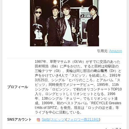
引用元:
Amazon
1987年、草野マサムネ（Gt.Vo）がすでに交流のあった
田村明浩（Ba）に声をかけた。すると田村は幼馴染の
三輪テツヤ（Gt）、美輪は同じ部活の﨑山龍男（Dr）と
声をかけていき4人で「スピッツ」を結成した。1991年
3月25日、シングル「ヒバリのこころ」とアルバム「ス
ピッツ」同時発売でメジャーデビュー。1995年、11th
プロフィール
シングル「ロビンソン」で初のオリコンチャートTOP10
入り。ロングヒットしミリオンヒットとなる。1996
年、13thシングル「チェリー」でもミリオンヒット達
成。1999年、初のベストアルバム「RECYCLE Greates
t Hits of SPITZ」を発売。現在は「ロックのほそ道」等
ライブを中心に活動している。
SNSアカウント
Spitz(スピッツ)
(
フォロワー数2118位
)