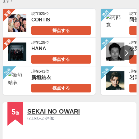
ます！
新着
注目
現在625位
現在5
CORTIS
阿
採点する
新着
注目
現在129位
現在5
HANA
小
採点する
注目
注目
現在543位
現在1
新垣結衣
岩
採点する
5
SEKAI NO OWARI
位
(2,163人が評価)