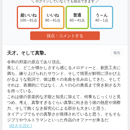
＼ ログインしていなくても採点できます ／
超いいね
いいね
普通
う～ん
100～81点
80～61点
60～41点
40～1点
採点・コメントする
天才。そして真摯。
報告
令和の邦楽の原点であり頂点。
美しく、どこか懐かしさすら感じるメロディーと、創意工夫に
満ち、練り上げられたサウンド、そして情景が鮮明に浮かび上
がるような歌詞で、彼は数々の名曲を生み出してきた。そして
それは、表層的にではなく、人々の心の奥底まで突き刺さる力
を持っている。
これは彼の音楽的な才能と知見に加えて、何事もじっくりと見
つめ、考え、真摯すぎるぐらい真摯に向き合う彼の熱意や洞察
力、そして飽くなき探究心による部分も大きいと思う。
タイアップでもその真摯さが発揮されていると思う。そもそも
ジブリやウルトラマンといった作品のオファーが来るだ
[続きを読む]