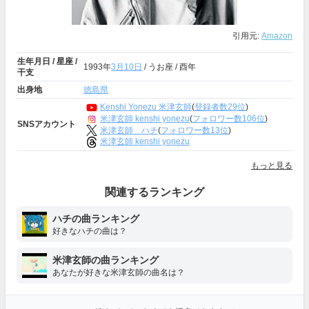
引用元:
Amazon
生年月日 / 星座 /
1993年
3月10日
/ うお座 / 酉年
干支
出身地
徳島県
Kenshi Yonezu 米津玄師
(
登録者数29位
)
米津玄師 kenshi yonezu
(
フォロワー数106位
)
SNSアカウント
米津玄師 ハチ
(
フォロワー数13位
)
米津玄師 kenshi yonezu
もっと見る
関連するランキング
ハチの曲ランキング
好きなハチの曲は？
米津玄師の曲ランキング
あなたが好きな米津玄師の曲名は？