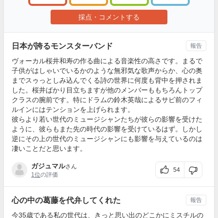
採点・コメントする
日本が誇るモンスターバンド
報告
ヴォーカル桜井和寿の作る曲による音楽性の高さです。まるで
子供がはしゃいでいるかのような無邪気な歌声からか、心の奥
までスゥっとしみ込んでくる詩の世界に何度も背中を押されま
した。桜井ばかり目立ちますが他のメンバーももちろんトップ
クラスの腕前です。特にドラムの鈴木英哉によるサビ前のフィ
ルインにはテンションを上げられます。
彼らより若い世代のミュージシャンたちが彼らの影響を受けた
ように、彼らもまた先の時代の影響を受けているはず。しかし
逆にその上の世代のミュージシャンにも影響を与えているのは
凄いことだと思います。
ガジュマル
さん
54
1位
の評価
心の中の葛藤を代弁してくれた
報告
今35歳である私の世代は、きっと思い出のどこかにミスチルの