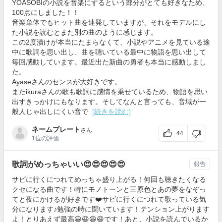
YOASOBIの小説を音楽にするという部分がとても好きなため、
100点にしました！！
音楽単体でもヒット曲を連発していますが、それをモデルにし
た小説を読むとまた別の曲のように感じます。
この2度漬けが本当にたまらなくて、小説やアニメを見ている途
中に歌詞を思い出し、曲を聴いている最中に物語を思い出して
毎回感動しています。最近出た新曲の勇者も本当に感動しまし
た。
Ayaseさんのセンスが大好きです。
またikuraさんの歌も歌詞に感情を乗せているため、物語を思い
出すきっかけにもなります。そしてなんと言っても、音域が一
般人じゃ出しにくい音で
[続きを読む]
ネームプレート
さん
44
1位
の評価
歌詞がめっちゃいい😍😍😍😍😍
報告
サビに行くにつれてめっちゃ盛り上がる！何回も聴きたくなる
クセになる曲です！特にモノトーンと三原色とあの夢をなぞっ
てと夜にかけるが好きです❤️サビに行くにつれて歌っている気
分になります♪勉強の時に聞いています！テンション上がります
よ！とりあえず最高😀😆😆😆です！あと、小説を読んでいるか