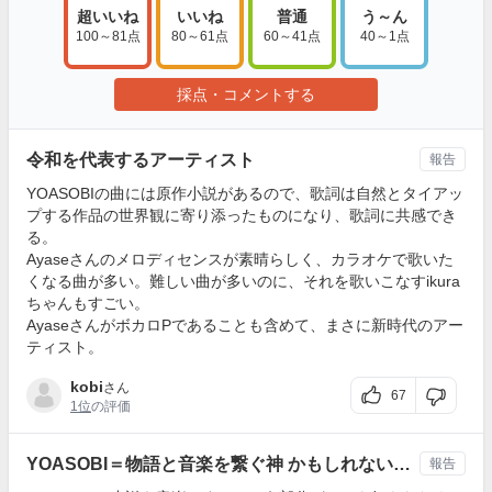
超いいね
いいね
普通
う～ん
100～81点
80～61点
60～41点
40～1点
採点・コメントする
令和を代表するアーティスト
報告
YOASOBIの曲には原作小説があるので、歌詞は自然とタイアッ
プする作品の世界観に寄り添ったものになり、歌詞に共感でき
る。
Ayaseさんのメロディセンスが素晴らしく、カラオケで歌いた
くなる曲が多い。難しい曲が多いのに、それを歌いこなすikura
ちゃんもすごい。
AyaseさんがボカロPであることも含めて、まさに新時代のアー
ティスト。
kobi
さん
67
1位
の評価
YOASOBI＝物語と音楽を繋ぐ神 かもしれない…
報告