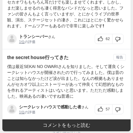
セカオワももちろん耳だけでも楽しませてくれます。しかし、
まだ楽しませるのも凄く得意なバンドだなっと思いました。フ
ァンの皆さんもよく言っていますが、とにかくライブの世界
観、演出、ステージセットの凄さ、これにはとにかく驚かせら
れます。ドームツアーもあるので非常に楽しみです❗️
トランシーバー
さん
62
1位
の評価
the secret house行ってきた
報告
僕は最近SEKAI NO OWARIさんを知りました。そして運良くシ
ークレットハウスが開催されたので行ってみました。僕は昔の
ことは知らなかったけど涙が出ました。なんの根拠もありませ
んがセカオワ以上にストーリーがあって仲良くて幻想的なもの
を作れるアーティストはいないと思います。ただただ感動しま
した。映画あるの凄いですね普通に
シークレットハウスで感動した者
さん
57
1位
の評価
コメントをもっと読む