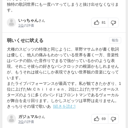
独特の歌詞世界にも一度ハマってしまうと抜け出せなくなりま
す。
いっちゃん
さん
81
1位
の評価
弱いくせに吠える
報告
犬種のスピッツの特徴と同じように、草野マサムネが書く歌詞
は優しく、他人の痛みもわかっている世界を書く一方、音楽性
はパンチの効いた音作りでまるで強がっているかのような表
現。それこそ彼らの好きなパンクロックの根源かもしれません
が、もうそれは彼らにしか表現できない世界観の音楽になって
います。
またライブパフォーマンスが最高です。私が観てきたかぎり、1
位に上げたMr.Ｃｈｉｌｄｒｅｎ、2位に上げたサザンオールス
ターズのように多くのバンドはフロントマンであるヴォーカル
が舞台を走り回ります。しかしスピッツは草野は走りません。
きっちりその場で歌いあ
[続きを読む]
ガジュマル
さん
69
3位
の評価