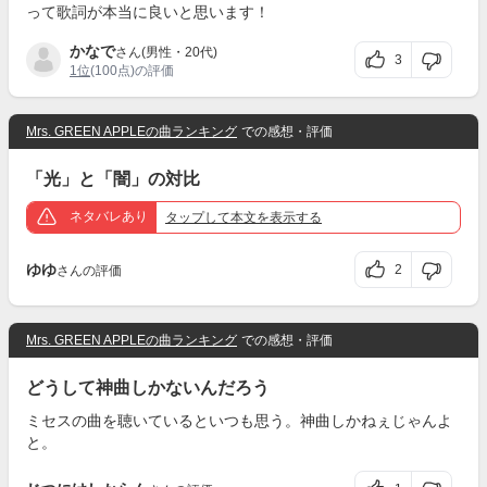
って歌詞が本当に良いと思います！
かなで
さん(男性・20代)
3
1位
(100点)の評価
Mrs. GREEN APPLEの曲ランキング
での感想・評価
「光」と「闇」の対比
ネタバレあり
タップ
して本文を表示する
ゆゆ
2
さんの評価
Mrs. GREEN APPLEの曲ランキング
での感想・評価
どうして神曲しかないんだろう
ミセスの曲を聴いているといつも思う。神曲しかねぇじゃんよ
と。