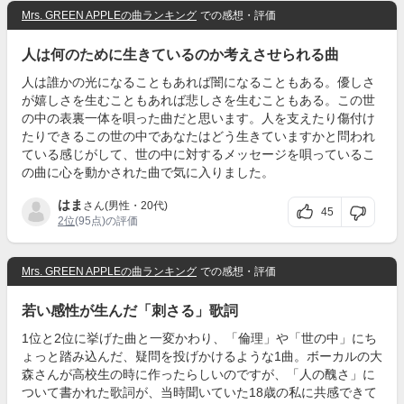
Mrs. GREEN APPLEの曲ランキング
での感想・評価
人は何のために生きているのか考えさせられる曲
人は誰かの光になることもあれば闇になることもある。優しさ
が嬉しさを生むこともあれば悲しさを生むこともある。この世
の中の表裏一体を唄った曲だと思います。人を支えたり傷付け
たりできるこの世の中であなたはどう生きていますかと問われ
ている感じがして、世の中に対するメッセージを唄っているこ
の曲に心を動かされた曲で気に入りました。
はま
さん(男性・20代)
45
2位
(95点)の評価
Mrs. GREEN APPLEの曲ランキング
での感想・評価
若い感性が生んだ「刺さる」歌詞
1位と2位に挙げた曲と一変かわり、「倫理」や「世の中」にち
ょっと踏み込んだ、疑問を投げかけるような1曲。ボーカルの大
森さんが高校生の時に作ったらしいのですが、「人の醜さ」に
ついて書かれた歌詞が、当時聞いていた18歳の私に共感できて