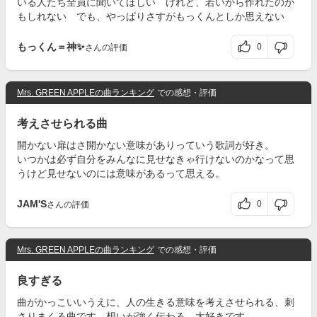
いる人たち全員に聞いてほしい けれど、若いから作れたのか
もしれない でも、やっぱりさすがもっくんとしか思えない
もっくん＝神✨
0
さんの評価
Mrs. GREEN APPLEの曲ランキング
での感想・評価
考えさせられる曲
開かない扉はさ開かない意味がありっていう歌詞が好き。
いつかは必ず自分をみんなに見せなきゃ行けないのかなって思
うけど見せないのには意味があるって思える。
JAM'S
0
さんの評価
Mrs. GREEN APPLEの曲ランキング
での感想・評価
良すぎる
曲がかっこいいうえに、人の生きる意味を考えさせられる、刺
さりまくる曲です。想いが強く伝わる。大好きです。