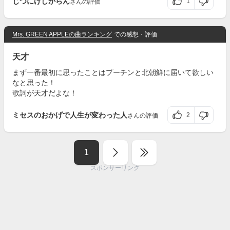
じつにけしからん
1
さんの評価
Mrs. GREEN APPLEの曲ランキング
での感想・評価
天才
まず一番最初に思ったことはプーチンと北朝鮮に届いて欲しい
なと思った！
歌詞が天才だよな！
ミセスのおかげで人生が変わった人
2
さんの評価
1
スポンサーリンク