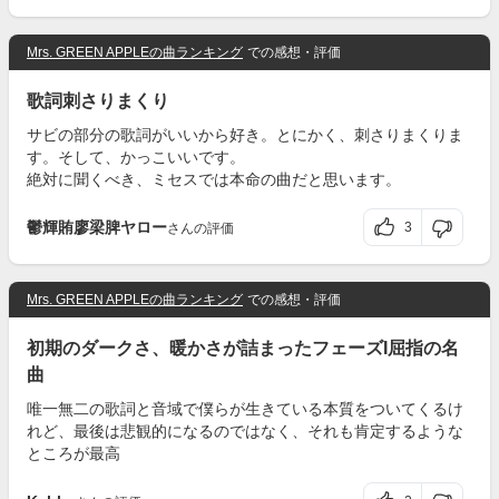
Mrs. GREEN APPLEの曲ランキング
での感想・評価
歌詞刺さりまくり
サビの部分の歌詞がいいから好き。とにかく、刺さりまくりま
す。そして、かっこいいです。
絶対に聞くべき、ミセスでは本命の曲だと思います。
鬱輝賄廖梁脾ヤロー
3
さんの評価
Mrs. GREEN APPLEの曲ランキング
での感想・評価
初期のダークさ、暖かさが詰まったフェーズI屈指の名
曲
唯一無二の歌詞と音域で僕らが生きている本質をついてくるけ
れど、最後は悲観的になるのではなく、それも肯定するような
ところが最高