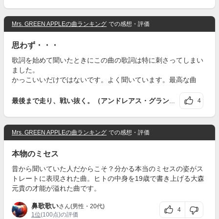
Mrs. GREEN APPLEの曲ランキング
での感想・評価
思わず・・・
歌詞を始めて聞いたときにこの曲の歌詞は特に刺さってしまい
ました。
かっこいいだけではないです。よく聞いています。最高な曲
4
最後まで走り、戦い抜く。（アンドレアス・グランクビスト＜サッカースウェーデン代表＞）
Mrs. GREEN APPLEの曲ランキング
での感想・評価
本物のミセス
昔から聞いていた人だからこそ？分かる本当のミセスの姿がス
トレートに表現された曲。ヒトの中身を19歳で書き上げる大森
元貴の才能が溢れた曲です。
鼻歌歌い
さん(男性・20代)
4
1位
(100点)の評価