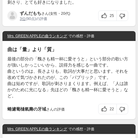
刺さり、とても好きになりました。
ずんだもち
さん(女性・20代)
25
3位
(90点)の評価
Mrs. GREEN APPLEの曲ランキング
での感想・評価
曲は「量」より「質」
最後の部分の「醜さも精一杯に愛そうと」という部分の歌い方
が強いしかっこいいから、説得力を感じる一曲です。
曲というのは、長さよりも、歌詞が大事だと思います。それを
改めて気づかされたのが、この「パブリック」です。
曲は短めですが、歌詞が刺さりまくります。例えば、「人は誰
かのために光になる」先ほどの「醜さも精一杯に愛そうと」な
ど。
蜷濾葡樋氣壽の牙域
22
さんの評価
Mrs. GREEN APPLEの曲ランキング
での感想・評価