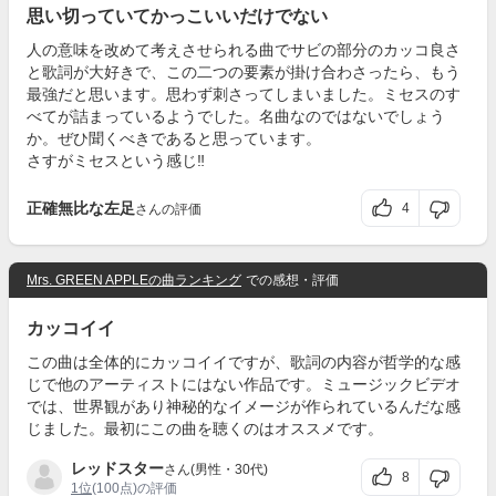
思い切っていてかっこいいだけでない
人の意味を改めて考えさせられる曲でサビの部分のカッコ良さ
と歌詞が大好きで、この二つの要素が掛け合わさったら、もう
最強だと思います。思わず刺さってしまいました。ミセスのす
べてが詰まっているようでした。名曲なのではないでしょう
か。ぜひ聞くべきであると思っています。
さすがミセスという感じ‼
正確無比な左足
4
さんの評価
Mrs. GREEN APPLEの曲ランキング
での感想・評価
カッコイイ
この曲は全体的にカッコイイですが、歌詞の内容が哲学的な感
じで他のアーティストにはない作品です。ミュージックビデオ
では、世界観があり神秘的なイメージが作られているんだな感
じました。最初にこの曲を聴くのはオススメです。
レッドスター
さん(男性・30代)
8
1位
(100点)の評価