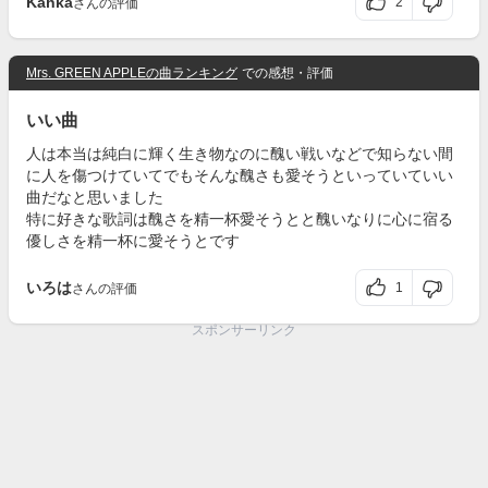
Kahka
2
さんの評価
Mrs. GREEN APPLEの曲ランキング
での感想・評価
いい曲
人は本当は純白に輝く生き物なのに醜い戦いなどで知らない間
に人を傷つけていてでもそんな醜さも愛そうといっていていい
曲だなと思いました
特に好きな歌詞は醜さを精一杯愛そうとと醜いなりに心に宿る
優しさを精一杯に愛そうとです
いろは
1
さんの評価
スポンサーリンク