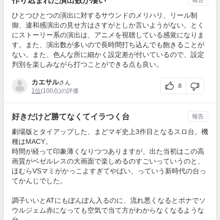
作り込まれた演出数が凄い
報告
ひとつひとつの演出に対するサウンドのメリハリ、リール制
御、違和感演出の見せ方はさすがとしか言いようがない。とく
にストーリー系の演出は、アニメを視聴している感覚になりま
す。また、演出数が多いので長時間打ち込んでも飽きることが
ない。また、色んな所に細かく設定差が付いているので、設定
判別を楽しみながら打つことができる点も良い。
カエサル
さん
8
1位
(100点)の評価
好きだけど勝てなくてイラつく台
報告
劇場版とタイアップした、まどマギ史上3作目となるスロ台。機
種はMACY。
時間が経って印象薄くなりつつありますが、出た当初はこの高
画質がベゼルレスの大画面で楽しめるのすごいっていうのと、
ほむらVSマミがかっこよすぎてやばい、っていう新時代の台っ
てかんじでした。
調子いいとATにもぽんぽん入るのに、流れ悪くなるとボナでソ
ウルジェム赤になっても空気で当て方がわからなくなるような