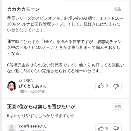
カカカカモーン
報告
番長シリーズのスピンオフ台。純増5枚のAT機で、1セット10～
100のベルナビ回数管理タイプ。そして、鏡好きにはたまらな
い台となっています。
通常時にひたすら「HEY」を溜める作業ですが、慶志朗チャン
ス中のベルナビ100とったときが楽曲も相まって脳みそおかし
くなる。
6号機完走させられない勢代表ですが、他よりも打ってる回数少
ない割に5回くらい完走させられてる唯一の台です。
ロリBBA
びくとりあ
3
さん
3位
(93点)の評価
正直2位からは無しを選びたいが
報告
6はわかりやすくしっかり出ますから…
confi serie
さん
6