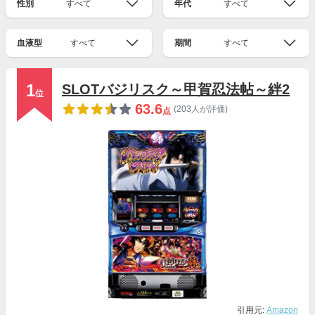
性別
すべて
年代
すべて
血液型
すべて
期間
すべて
1
SLOTバジリスク～甲賀忍法帖～絆2
位
63.6
(203人が評価)
点
引用元:
Amazon