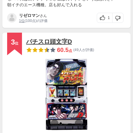
朝イチのエース機種。店も好んで入れる
リゼロマン
さん
1
1位
(100点)の評価
3
パチスロ頭文字D
位
60.5
(49人が評価)
点