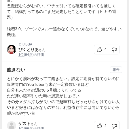
台。
悪魔ほむらがむずい、中チェ引いても確定役引いても厳しく
て、結構打ってるのにまだ完走したことないです（ヒキの問
題）
純増3.0、ゾーンでスルー追わなくていい系なので、遊びやすい
機種。
ロリBBA
びくとりあ
4
さん
1位
(94点)の評価
飽きない
報告
とにかく演出が凝ってて飽きない。設定に期待が持てないのに
叛逆専門のYouTuberも未だ一定多数いるほど
自分も未だその辺の6.5号機より打ってる
ただ薄い確率引いた時の恩恵がしょぼい
その分メダル持ちが良いので趣味打ちだったり命かけてない人
やまど好きにはかなりの神台。利益依存症には向いてないから
叩かれやすい台
ゲスト
さん
2
1位
(99点)の評価