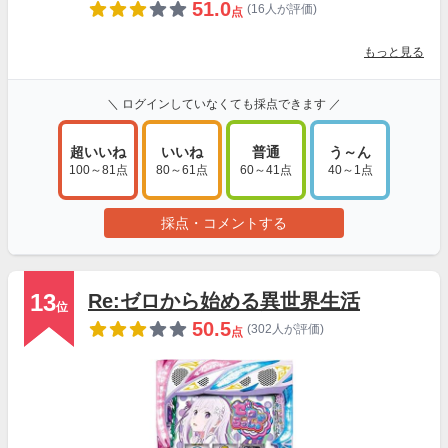
51.0
(16人が評価)
点
もっと見る
＼ ログインしていなくても採点できます ／
超いいね
いいね
普通
う～ん
100～81点
80～61点
60～41点
40～1点
採点・コメントする
13
Re:ゼロから始める異世界生活
位
50.5
(302人が評価)
点