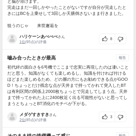
と脳が溶けます。
完走はまだ一回しかやったことがないですが自分が完走したと
きにはBCを上乗せして3回しか天膳倒さないまま行きました。
狙うのじゃ 来世邂逅を
ハリケーンあべべべ
さん
8
1位
(95点)の評価
嚙み合ったときが最高
報告
初代絆の面白さを6号機でここまで忠実に再現したのは凄いこと
だと思う。知識がなくても楽しめるし、知識を付ければ付ける
ほどまた楽しめるため、どの層の方にもお勧めできる点がGOO
D！ちょっとだけ残念な点が天井まで持ってかれて突入したBT
は有利区間の関係上2000枚ちょっとで完走してしまう点。天井
まで持ってかれた上に2400枚近く出る可能性がないと思ってし
まうとちょっとBT消化のモチベが下がる。
メダゲすきすき
さん
3
2位
(85点)の評価
そのまま絆の後継機って感じ
報告