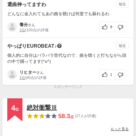
選曲神ってますわ
報告
どんなに金入れてもあの曲を聴けば何度でも蘇れるわ
養分
さん
8
1位
(100点)の評価
やっぱりEUROBEAT♪😆
報告
個人的に自分はパラパラ世代なので、曲を聴くと打ちながら頭
の中で踊ってます(^o^)
リヒター
さん
1
1位
(80点)の評価
スポンサーリンク
4
絶対衝撃Ⅲ
位
58.3
(27人が評価)
点
もっと見る