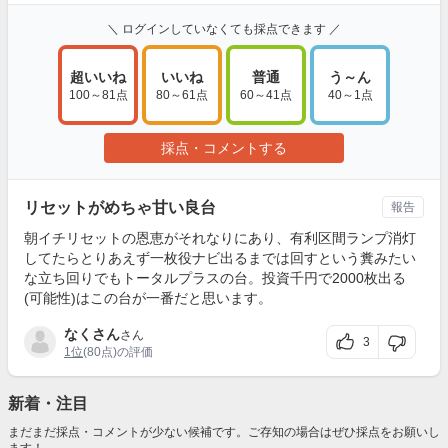
＼ ログインしていなくても採点できます ／
超いいね
いいね
普通
う～ん
100～81点
80～61点
60～41点
40～1点
採点・コメントする
リセットがめちゃ甘い良台
報告
朝イチリセットの恩恵がそれなりにあり、有利区間ランプ消灯
してたらとりあえず一枚役ナビ出るまでは回すという糞みたい
な立ち回りでもトータルプラスの台。投資千円で2000枚出る
(可能性)はこの台が一番だと思います。
なくさん
さん
3
1位
(80点)の評価
新着・注目
まだまだ採点・コメントが少ない候補です。ご存知の場合はぜひ採点をお願いし