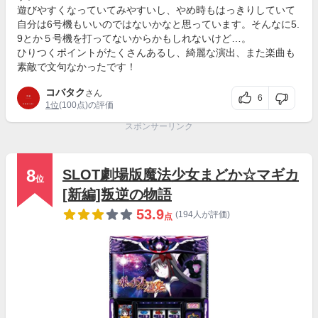
遊びやすくなっていてみやすいし、やめ時もはっきりしていて
自分は6号機もいいのではないかなと思っています。そんなに5.
9とか５号機を打ってないからかもしれないけど…。
ひりつくポイントがたくさんあるし、綺麗な演出、また楽曲も
素敵で文句なかったです！
コバタク
さん
6
1位
(100点)の評価
スポンサーリンク
8
SLOT劇場版魔法少女まどか☆マギカ
位
[新編]叛逆の物語
53.9
(194人が評価)
点