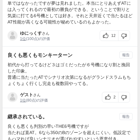
単ではなかったですが夢は見れました。本当にとりあえずATに
は入ってくれるので最初の勝負ができる、ということで割りと
気楽に打てる6号機としては好き。それと天井近くで当たるほど
AT性能が高くなる可能性が秘めているのもよかった。
ゆにっくす
さん
12
1位
(100点)の評価
良くも悪くもモンキーターン
報告
初代から打ってるけど３はゴミだったが６号機になり割と挽回
した印象。
普通に当たったATでシナリオ次第になるがグランドスラムもち
ょくちょく行くし完走も複数回やってる。
ゲスト
さん
2
1位
(80点)の評価
継承されている。
報告
良くも悪くも判別の早いTHE6号機ですが
当たれば直AT。6なら350のBのゾーンを超えにくい。低設定で
もハマれば良いシナリオが選ばれやすいという恩恵付き。