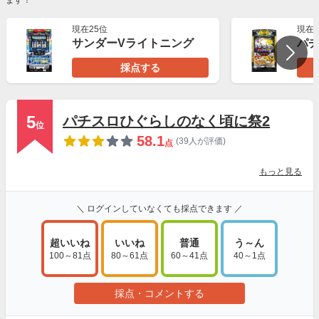
ます！
現在25位
現在3
サンダーVライトニング
パチ
採点する
5
パチスロひぐらしのなく頃に祭2
位
58.1
(39人が評価)
点
もっと見る
＼ ログインしていなくても採点できます ／
超いいね
いいね
普通
う～ん
100～81点
80～61点
60～41点
40～1点
採点・コメントする