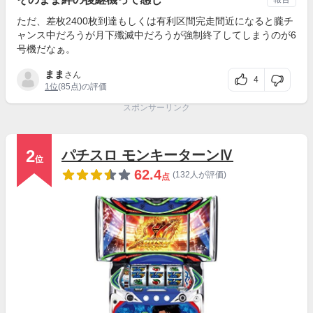
ただ、差枚2400枚到達もしくは有利区間完走間近になると朧チ
ャンス中だろうが月下殲滅中だろうが強制終了してしまうのが6
号機だなぁ。
まま
さん
4
1位
(85点)の評価
スポンサーリンク
2
パチスロ モンキーターンⅣ
位
62.4
(132人が評価)
点