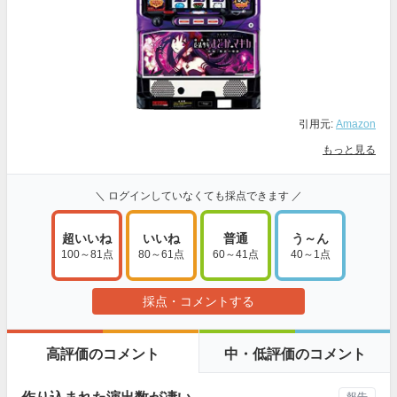
引用元:
Amazon
もっと見る
＼ ログインしていなくても採点できます ／
超いいね
いいね
普通
う～ん
100～81点
80～61点
60～41点
40～1点
採点・コメントする
高評価のコメント
中・低評価のコメント