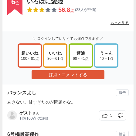
6
いろはに愛姫
位
56.8
(23人が評価)
点
もっと見る
＼ ログインしていなくても採点できます ／
超いいね
いいね
普通
う～ん
100～81点
80～61点
60～41点
40～1点
採点・コメントする
バランスよし
報告
あきない。甘すぎたのが問題かな。
ゲスト
さん
5
1位
(100点)の評価
6号機最高傑作
報告