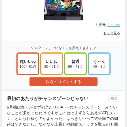
引用元:
Amazon
もっと見る
＼ ログインしていなくても採点できます ／
超いいね
いいね
普通
う～ん
100～81点
80～61点
60～41点
40～1点
採点・コメントする
最初のあたりがチャンスゾーンじゃない
報告
6号機は多くがまず初当たりがATへのチャンスゾーン、みたい
なことが多かったわけですがこの台はまずとりあえずATにい
く、という仕様なのがよかった。はっきりいって継続率での期
待はできないし、なかなか上乗せや継続ストックを取るのも簡