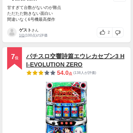
甘すぎて台数がないのが難点
ただただ飽きない面白い
間違いなく6号機最高傑作
ゲスト
さん
2
1位
(100点)の評価
7
パチスロ交響詩篇エウレカセブン3 H
位
I-EVOLUTION ZERO
54.0
(138人が評価)
点