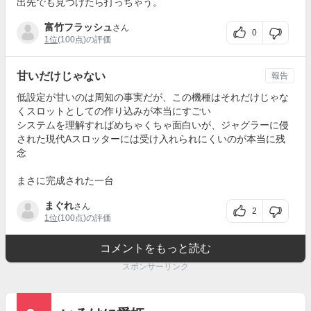
出先でも見つけたら打っちゃう。
富竹フラッシュ
さん
0
1位
(100点)の評価
甘いだけじゃない
報告
低設定が甘いのは周知の事実だが、この機種はそれだけじゃな
くスロットとしての作り込みが本当にすごい
システムを理解すればめちゃくちゃ面白いが、ジャグラーに侵
された現代Aスロッターには受け入れられにくいのが本当に残
念
まさに完成された一台
まぐれ
さん
2
1位
(100点)の評価
コメントをもっと読む
スポンサーリンク