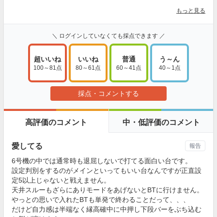
もっと見る
＼ ログインしていなくても採点できます ／
超いいね
いいね
普通
う～ん
100～81点
80～61点
60～41点
40～1点
採点・コメントする
高評価のコメント
中・低評価のコメント
愛してる
報告
6号機の中では通常時も退屈しないで打てる面白い台です。
設定判別をするのがメインといってもいい台なんですが正直設
定5以上じゃないと戦えません。
天井スルーもざらにありモードをあげないとBTに行けません。
やっとの思いで入れたBTも単発で終わることだって、、、
だけど自力感は半端なく縁高確中に中押し下段バーをぶち込む