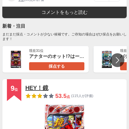
コメントをもっと読む
新着・注目
まだまだ採点・コメントが少ない候補です。ご存知の場合はぜひ採点をお願いし
ます！
現在31位
現在2
アナターのオット!?はーです
採点する
9
HEY！鏡
位
53.5
(115人が評価)
点