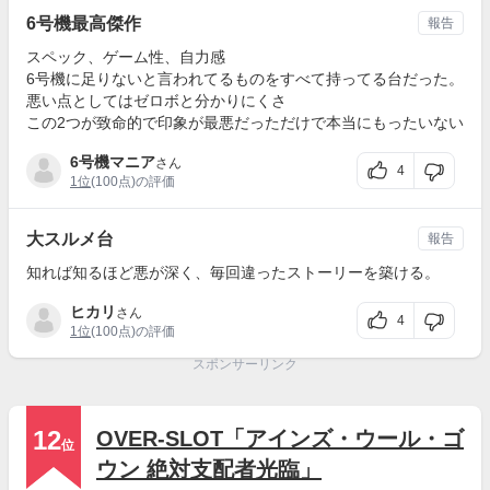
6号機最高傑作
報告
スペック、ゲーム性、自力感
6号機に足りないと言われてるものをすべて持ってる台だった。
悪い点としてはゼロボと分かりにくさ
この2つが致命的で印象が最悪だっただけで本当にもったいない
6号機マニア
さん
4
1位
(100点)の評価
大スルメ台
報告
知れば知るほど悪が深く、毎回違ったストーリーを築ける。
ヒカリ
さん
4
1位
(100点)の評価
スポンサーリンク
12
OVER-SLOT「アインズ・ウール・ゴ
位
ウン 絶対支配者光臨」