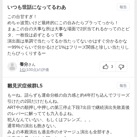
いつも世話になってるわあ
報告
この台甘すぎ！
めちゃ波荒いけど最終的にこの台みたらプラってっから！
まぁこの台の大事な所は大事な場面で2択当てれるかってのとビ
タ、一枚役は必ずとるって事
演出面は単調で当たってるか当たってないかはすぐ分かるかな
ー99%ぐらいで分かるけど1%はフリーズ関係と珍しい当たりし
たらびっくりするー
養分
さん
3
1位
(100点)の評価
雛見沢症候群L5
報告
もーね。語らずも運命分岐の自力感と約4年打ち込んでフリーズ
引けたの2回だけだもんね。
ART中の順押し中押しの第三停止下段7出目で継続演出失敗直後
のレバーに解ってても力入るよね。
犯人なんていない、もしくはフレンズ。。。
通常時の演出も飽きない。
みよの本殿演出も過去作のオマージュ演出も全部すき。