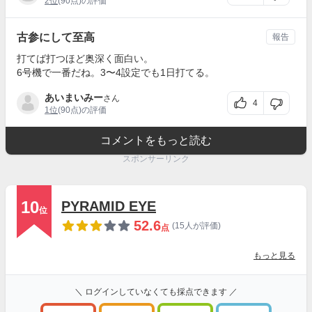
2位
(90点)の評価
古参にして至高
報告
打てば打つほど奥深く面白い。
6号機で一番だね。3〜4設定でも1日打てる。
あいまいみー
さん
4
1位
(90点)の評価
コメントをもっと読む
スポンサーリンク
10
PYRAMID EYE
位
52.6
(15人が評価)
点
もっと見る
＼ ログインしていなくても採点できます ／