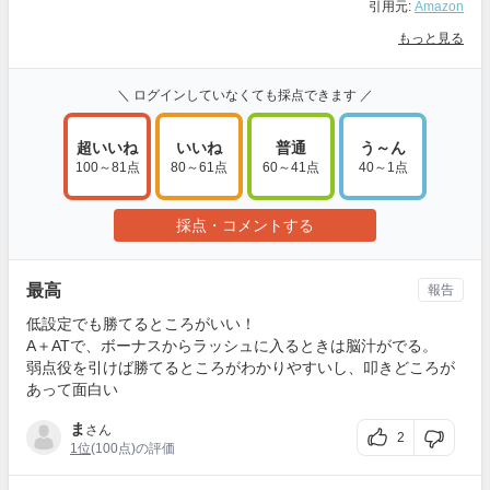
引用元:
Amazon
もっと見る
＼ ログインしていなくても採点できます ／
超いいね
いいね
普通
う～ん
100～81点
80～61点
60～41点
40～1点
採点・コメントする
最高
報告
低設定でも勝てるところがいい！
A＋ATで、ボーナスからラッシュに入るときは脳汁がでる。
弱点役を引けば勝てるところがわかりやすいし、叩きどころが
あって面白い
ま
さん
2
1位
(100点)の評価