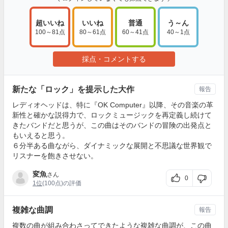
超いいね
いいね
普通
う～ん
100～81点
80～61点
60～41点
40～1点
採点・コメントする
新たな「ロック」を提示した大作
報告
レディオヘッドは、特に『OK Computer』以降、その音楽の革
新性と確かな説得力で、ロックミュージックを再定義し続けて
きたバンドだと思うが、この曲はそのバンドの冒険の出発点と
もいえると思う。
６分半ある曲ながら、ダイナミックな展開と不思議な世界観で
リスナーを飽きさせない。
変魚
さん
0
1位
(100点)の評価
複雑な曲調
報告
複数の曲が組み合わさってできたような複雑な曲調が、この曲