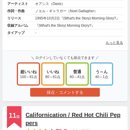
アーティスト
オアシス（Oasis）
作詞・作曲
ノエル・ギャラガー（Noel Gallagher）
リリース
1995年10月2日『(What's the Story) Morning Glory?』
収録アルバム
『(What's the Story) Morning Glory?』
タイアップ
-
もっと見る
＼ ログインしていなくても採点できます ／
超いいね
いいね
普通
う～ん
100～81点
80～61点
60～41点
40～1点
採点・コメントする
11
Californication / Red Hot Chili Pep
位
pers