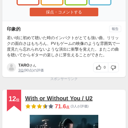
採点・コメントする
印象的
報告
若い頃に初めて聴いた時のインパクトがとても強い曲。リリッ
クの面白さはもちろん、PVもゲームの映像のような雰囲気で一
度見たら忘れられないような演出に衝撃を覚えた。またこの曲
を聴いてからギターの楽しさに芽生えることができた。
TARO
さん
0
3位
(90点)の評価
スポンサーリンク
12
With or Without You / U2
位
71.6
(3人が評価)
点