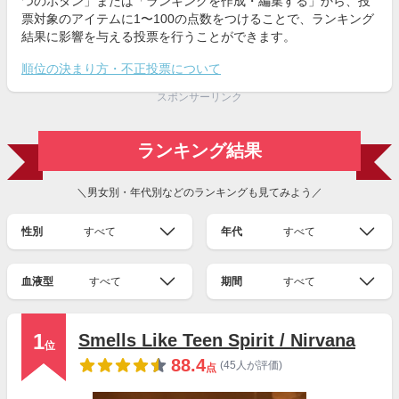
つのボタン」または「ランキングを作成・編集する」から、投
票対象のアイテムに1〜100の点数をつけることで、ランキング
結果に影響を与える投票を行うことができます。
順位の決まり方・不正投票について
スポンサーリンク
ランキング結果
＼男女別・年代別などのランキングも見てみよう／
性別
すべて
年代
すべて
血液型
すべて
期間
すべて
1
Smells Like Teen Spirit / Nirvana
位
88.4
(45人が評価)
点