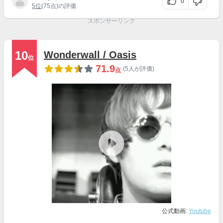
0
5位
(75点)の評価
スポンサーリンク
10
Wonderwall / Oasis
位
71.9
(5人が評価)
点
公式動画:
Youtube