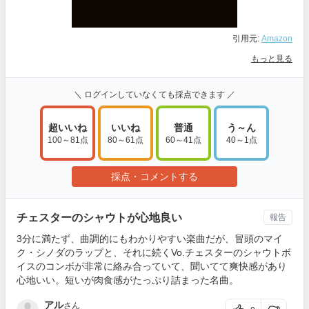
引用元:
Amazon
もっと見る
＼ ログインしていなくても採点できます ／
超いいね
いいね
普通
う～ん
100～81点
80～61点
60～41点
40～1点
採点・コメントする
チェスターのシャウトが心地良い
報告
3分に満たず、曲調的にもわかりやすい楽曲だが、冒頭のマイ
ク・シノダのラップと、それに続くVo.チェスターのシャウトボ
イスのコンボが非常に絡み合っていて、聞いてて爽快感があり
心地いい。短いが肉食感がたっぷり詰まった名曲。
アル
さん