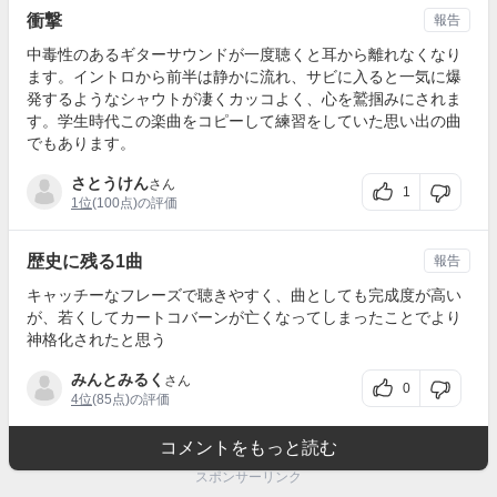
衝撃
報告
中毒性のあるギターサウンドが一度聴くと耳から離れなくなり
ます。イントロから前半は静かに流れ、サビに入ると一気に爆
発するようなシャウトが凄くカッコよく、心を鷲掴みにされま
す。学生時代この楽曲をコピーして練習をしていた思い出の曲
でもあります。
さとうけん
さん
1
1位
(100点)の評価
歴史に残る1曲
報告
キャッチーなフレーズで聴きやすく、曲としても完成度が高い
が、若くしてカートコバーンが亡くなってしまったことでより
神格化されたと思う
みんとみるく
さん
0
4位
(85点)の評価
コメントをもっと読む
スポンサーリンク