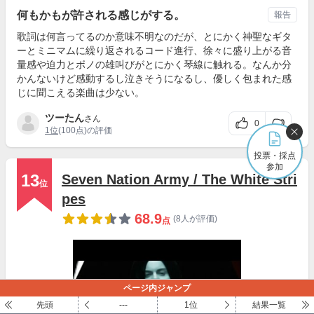
何もかもが許される感じがする。
報告
歌詞は何言ってるのか意味不明なのだが、とにかく神聖なギタ
ーとミニマムに繰り返されるコード進行、徐々に盛り上がる音
量感や迫力とボノの雄叫びがとにかく琴線に触れる。なんか分
かんないけど感動するし泣きそうになるし、優しく包まれた感
じに聞こえる楽曲は少ない。
ツーたん
さん
0
1位
(100点)の評価
投票・採点
参加
13
Seven Nation Army / The White Stri
位
pes
68.9
(8人が評価)
点
ページ内ジャンプ
先頭
---
1位
結果一覧