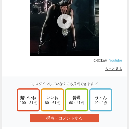
公式動画:
Youtube
もっと見る
＼ ログインしていなくても採点できます ／
超いいね
いいね
普通
う～ん
100～81点
80～61点
60～41点
40～1点
採点・コメントする