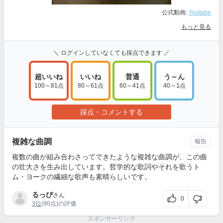
公式動画:
Youtube
もっと見る
＼ ログインしていなくても採点できます ／
超いいね
いいね
普通
う～ん
100～81点
80～61点
60～41点
40～1点
採点・コメントする
複雑な曲調
報告
複数の曲が組み合わさってできたような複雑な曲調が、この曲
の壮大さを生み出しています。哲学的な歌詞やそれを歌うト
ム・ヨークの繊細な歌声も素晴らしいです。
るっぴ
さん
0
3位
(90点)の評価
スポンサーリンク