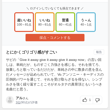
＼ ログインしていなくても採点できます ／
超いいね
いいね
普通
う～ん
100～81点
80～61点
60～41点
40～1点
採点・コメントする
とにかくゴリゴリ感がすごい
報告
サビの「Give it away give it away give it away now」の言い回
しは、単純だが、ものすごく力強さを感じる。それを捨てろ、
放棄しろと歌っているだけだが、単純さの中に数多の意を含ん
だメッセージが込められていて、Vo.アンソニー・キーディスの
圧倒的パワーを通じて、それを受け取らざるを得ない。シンプ
ルさを強く繰り返すことこそがオルタナの真骨頂ともいうべき
名曲だと思う。
アル
さん
1
3位
(90点)の評価