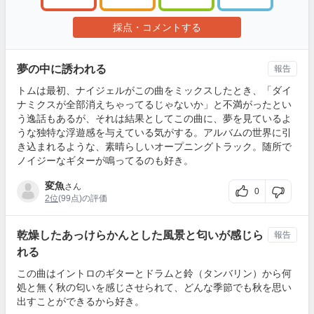
採点・コメントする
夢の中に誘われる
報告
トムは最初、ナイジェルがこの曲をミックスしたとき、「ダイ
ナミクスが全部消えちゃってるじゃないか」と不満がったとい
う逸話もあるが、それは結果としてこの曲に、夢を見ているよ
うな独特な浮遊感を与えている気がする。アルバムの世界に引
き込まれるような、素晴らしいオープニングトラック。随所で
ノイジーなギターが鳴ってるのも好き。
変魚
さん
0
2位
(99点)の評価
乾燥したあっけらかんとした風景と匂いが感じら
報告
れる
この曲はイントロのギターとドラムと鈴（タンバリン）から何
処と無く秋の匂いを感じさせられて、どんな季節でも秋を思い
出すことができるから好き。