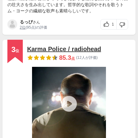
の壮大さを生み出しています。哲学的な歌詞やそれを歌うト
ム・ヨークの繊細な歌声も素晴らしいです。
るっぴ
さん
1
2位
(95点)の評価
3
Karma Police / radiohead
位
85.3
(12人が評価)
点