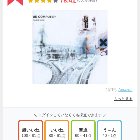
78.4
(6人が評価)
点
引用元:
Amazon
もっと見る
＼ ログインしていなくても採点できます ／
超いいね
いいね
普通
う～ん
100～81点
80～61点
60～41点
40～1点