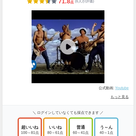
71.8
(6人が評価)
点
公式動画:
Youtube
もっと見る
＼ ログインしていなくても採点できます ／
超いいね
いいね
普通
う～ん
100～81点
80～61点
60～41点
40～1点