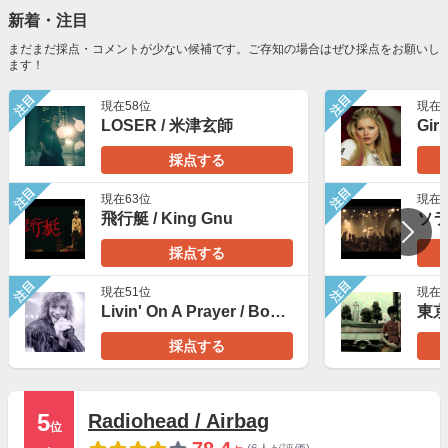
新着・注目
まだまだ採点・コメントが少ない候補です。ご存知の場合はぜひ採点をお願いし
ます！
注目
注目
現在58位
現在9
LOSER / 米津玄師
採点する
注目
注目
現在63位
現在8
飛行艇 / King Gnu
採点する
注目
注目
現在51位
現在4
Livin' On A Prayer / Bon Jovi
東京
採点する
5
Radiohead / Airbag
位