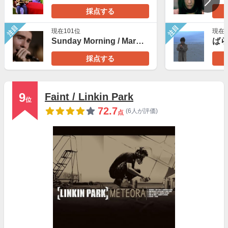
採点する
注目
注目
現在101位
現在5
Sunday Morning / Maroon 5
ばら
採点する
9
Faint / Linkin Park
位
72.7
(6人が評価)
点