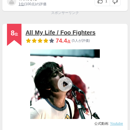
1
1位
(100点)の評価
スポンサーリンク
8
All My Life / Foo Fighters
位
74.4
(5人が評価)
点
公式動画:
Youtube