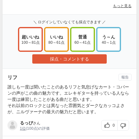
もっと見る
＼ ログインしていなくても採点できます ／
超いいね
いいね
普通
う～ん
100～81点
80～61点
60～41点
40～1点
採点・コメントする
リフ
報告
誰しも一度は聞いたことのあるリフと気怠げなカート・コバー
ンの声がこの曲の魅力です。エレキギターを持っている人なら
一度は練習したことがある曲だと思います。
それ以前のロックとは異なった雰囲気とダークなカッコよさ
が、ニルヴァーナの最大の魅力だと思います。
るっぴ
さん
0
1位
(100点)の評価