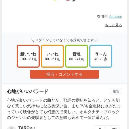
引用元:
Amazon
もっと見る
＼ ログインしていなくても採点できます ／
超いいね
いいね
普通
う～ん
100～81点
80～61点
60～41点
40～1点
採点・コメントする
心地がいいバラード
報告
心地が良いバラードの曲だが、歌詞の意味を知ると、とても切
なく悲しい気持ちになる奥深い曲。またPVも金魚鉢に水がたま
っていく映像がとても幻想的で美しい。オルタナティブロック
のジャンルの先駆者としての意味も込めて一位に選んだ。
TARO
さん