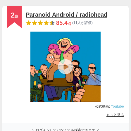
2
Paranoid Android / radiohead
位
85.4
(11人が評価)
点
公式動画:
Youtube
もっと見る
＼ ログインしていなくても採点できます ／