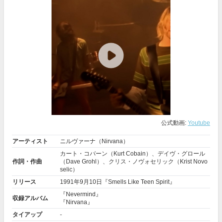
公式動画:
Youtube
アーティスト
ニルヴァーナ（Nirvana）
カート・コバーン（Kurt Cobain）、デイヴ・グロール
作詞・作曲
（Dave Grohl）、クリス・ノヴォセリック（Krist Novo
selic）
リリース
1991年9月10日『Smells Like Teen Spirit』
『Nevermind』
収録アルバム
『Nirvana』
タイアップ
-