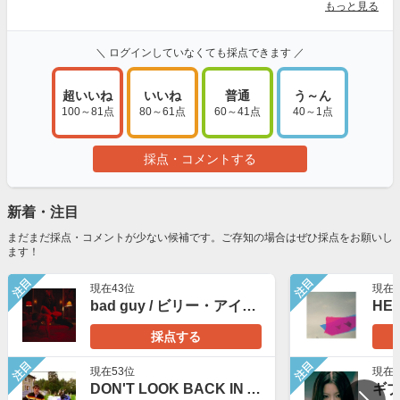
もっと見る
＼ ログインしていなくても採点できます ／
超いいね
いいね
普通
う～ん
100～81点
80～61点
60～41点
40～1点
採点・コメントする
新着・注目
まだまだ採点・コメントが少ない候補です。ご存知の場合はぜひ採点をお願いし
ます！
注目
注目
現在43位
現在7
bad guy / ビリー・アイリッシュ（Billie Eilish）
採点する
注目
注目
現在53位
現在2
DON'T LOOK BACK IN ANGER / Oasis
ギブ