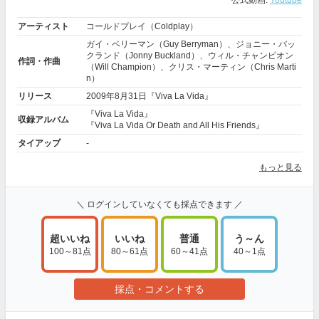
公式動画:
Youtube
アーティスト
コールドプレイ（Coldplay）
ガイ・ベリーマン（Guy Berryman）、ジョニー・バッ
クランド（Jonny Buckland）、ウィル・チャンピオン
作詞・作曲
（Will Champion）、クリス・マーティン（Chris Marti
n）
リリース
2009年8月31日『Viva La Vida』
『Viva La Vida』
収録アルバム
『Viva La Vida Or Death and All His Friends』
タイアップ
-
もっと見る
＼ ログインしていなくても採点できます ／
超いいね
いいね
普通
う～ん
100～81点
80～61点
60～41点
40～1点
採点・コメントする