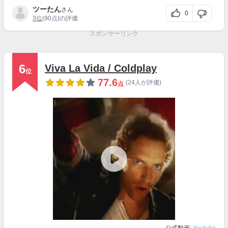
ツーたん
さん
0
3位
(90点)の評価
スポンサーリンク
6
Viva La Vida / Coldplay
位
77.6
(24人が評価)
点