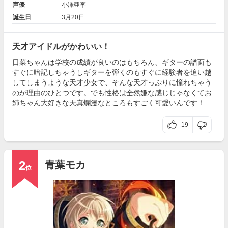
声優
小澤亜李
誕生日
3月20日
天才アイドルがかわいい！
日菜ちゃんは学校の成績が良いのはもちろん、ギターの譜面も
すぐに暗記しちゃうしギターを弾くのもすぐに経験者を追い越
してしまうような天才少女で、そんな天才っぷりに憧れちゃう
のが理由のひとつです。でも性格は全然嫌な感じじゃなくてお
姉ちゃん大好きな天真爛漫なところもすごく可愛いんです！
19
2
青葉モカ
位