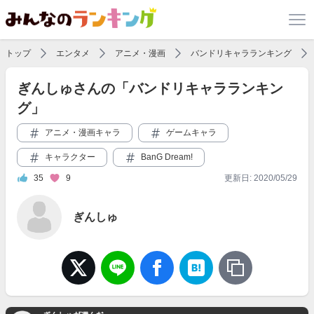
トップ
エンタメ
アニメ・漫画
バンドリキャラランキング
ぎんしゅさんの「バンドリキャラランキン
グ」
アニメ・漫画キャラ
ゲームキャラ
キャラクター
BanG Dream!
35
9
更新日: 2020/05/29
ぎんしゅ