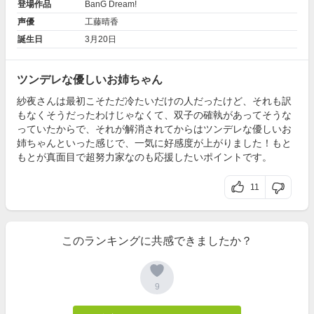
登場作品
BanG Dream!
声優
工藤晴香
誕生日
3月20日
ツンデレな優しいお姉ちゃん
紗夜さんは最初こそただ冷たいだけの人だったけど、それも訳
もなくそうだったわけじゃなくて、双子の確執があってそうな
っていたからで、それが解消されてからはツンデレな優しいお
姉ちゃんといった感じで、一気に好感度が上がりました！もと
もとが真面目で超努力家なのも応援したいポイントです。
11
このランキングに共感できましたか？
9