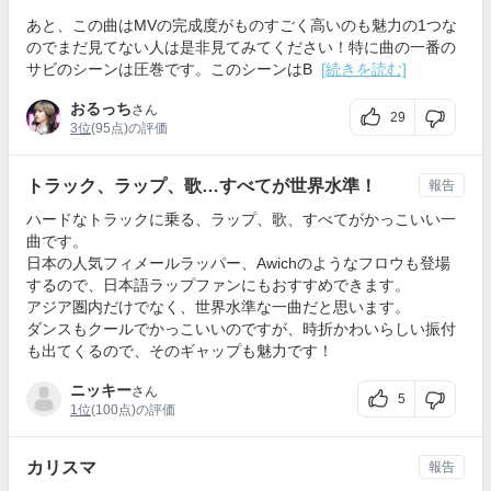
あと、この曲はMVの完成度がものすごく高いのも魅力の1つな
のでまだ見てない人は是非見てみてください！特に曲の一番の
サビのシーンは圧巻です。このシーンはB
[続きを読む]
おるっち
さん
29
3位
(95点)の評価
トラック、ラップ、歌…すべてが世界水準！
報告
ハードなトラックに乗る、ラップ、歌、すべてがかっこいい一
曲です。
日本の人気フィメールラッパー、Awichのようなフロウも登場
するので、日本語ラップファンにもおすすめできます。
アジア圏内だけでなく、世界水準な一曲だと思います。
ダンスもクールでかっこいいのですが、時折かわいらしい振付
も出てくるので、そのギャップも魅力です！
ニッキー
さん
5
1位
(100点)の評価
カリスマ
報告