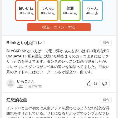
超いいね
いいね
普通
う～ん
100～81点
80～61点
60～41点
40～1点
採点・コメントする
Blinkといえばコレ！
報告
BLACKPINKといえば‥で思い浮かぶ人も多いはずの有名なBO
OMBAYAH！私も最初に聴いた時あまりのカッコよさにビック
リしたのを覚えてます。ダンスのレッスン動画も観ましたが、
キレッキレのダンスがレベルの違いを物語ってました。可愛い
系のアイドルにはない、クールさが際立つ一曲です。
いもこ
さん
12
1位
(100点)の評価
幻想的な曲
報告
イントロと曲の初めは東南アジアを想わせるような幻想的な雰
囲気を作りだしている。サビになるとポップでシンプルなフレ