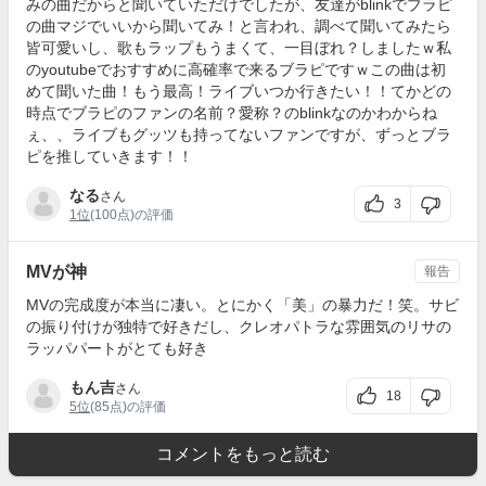
みの曲だからと聞いていただけでしたが、友達がblinkでブラピ
の曲マジでいいから聞いてみ！と言われ、調べて聞いてみたら
皆可愛いし、歌もラップもうまくて、一目ぼれ？しましたｗ私
のyoutubeでおすすめに高確率で来るブラピですｗこの曲は初
めて聞いた曲！もう最高！ライブいつか行きたい！！てかどの
時点でブラピのファンの名前？愛称？のblinkなのかわからね
ぇ、、ライブもグッツも持ってないファンですが、ずっとブラ
ピを推していきます！！
なる
さん
3
1位
(100点)の評価
MVが神
報告
MVの完成度が本当に凄い。とにかく「美」の暴力だ！笑。サビ
の振り付けが独特で好きだし、クレオパトラな雰囲気のリサの
ラッパパートがとても好き
もん吉
さん
18
5位
(85点)の評価
コメントをもっと読む