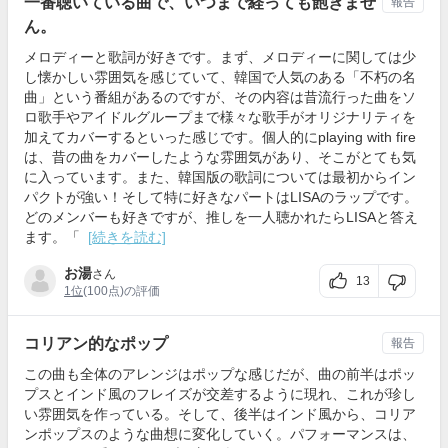
一番聴いている曲で、いつまで経っても飽きませ
報告
ん。
メロディーと歌詞が好きです。まず、メロディーに関しては少
し懐かしい雰囲気を感じていて、韓国で人気のある「不朽の名
曲」という番組があるのですが、その内容は昔流行った曲をソ
ロ歌手やアイドルグループまで様々な歌手がオリジナリティを
加えてカバーするといった感じです。個人的にplaying with fire
は、昔の曲をカバーしたような雰囲気があり、そこがとても気
に入っています。また、韓国版の歌詞については最初からイン
パクトが強い！そして特に好きなパートはLISAのラップです。
どのメンバーも好きですが、推しを一人聴かれたらLISAと答え
ます。「
[続きを読む]
お湯
さん
13
1位
(100点)の評価
コリアン的なポップ
報告
この曲も全体のアレンジはポップな感じだが、曲の前半はポッ
プスとインド風のフレイズが交差するように現れ、これが珍し
い雰囲気を作っている。そして、後半はインド風から、コリア
ンポップスのような曲想に変化していく。パフォーマンスは、