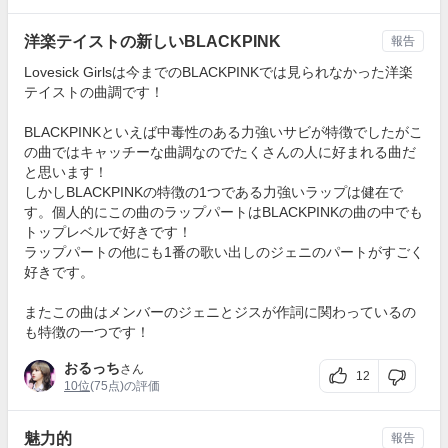
洋楽テイストの新しいBLACKPINK
報告
Lovesick Girlsは今までのBLACKPINKでは見られなかった洋楽
テイストの曲調です！
BLACKPINKといえば中毒性のある力強いサビが特徴でしたがこ
の曲ではキャッチーな曲調なのでたくさんの人に好まれる曲だ
と思います！
しかしBLACKPINKの特徴の1つである力強いラップは健在で
す。個人的にこの曲のラップパートはBLACKPINKの曲の中でも
トップレベルで好きです！
ラップパートの他にも1番の歌い出しのジェニのパートがすごく
好きです。
またこの曲はメンバーのジェニとジスが作詞に関わっているの
も特徴の一つです！
おるっち
さん
12
10位
(75点)の評価
魅力的
報告