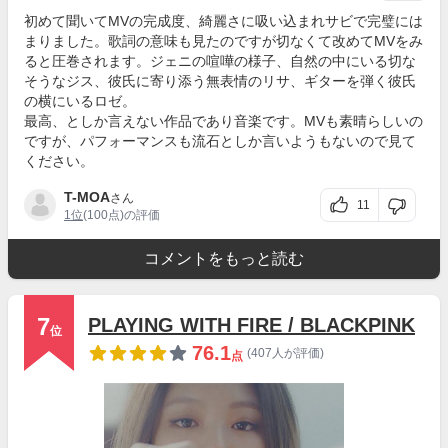
初めて聞いてMVの完成度、綺麗さに吸い込まれサビで完璧には
まりました。歌詞の意味も見たのですが切なくて改めてMVをみ
ると圧巻されます。ジェニの喧嘩の様子、自然の中にいる切な
そうなジス、彼氏に寄り添う無表情のリサ、ギターを弾く彼氏
の横にいるロゼ。
最高、としか言えない作品であり音楽です。MVも素晴らしいの
ですが、パフォーマンスも流石としか言いようもないので見て
ください。
T-MOA
さん
11
1位
(100点)の評価
コメントをもっと読む
7
PLAYING WITH FIRE / BLACKPINK
位
76.1
(407人が評価)
点