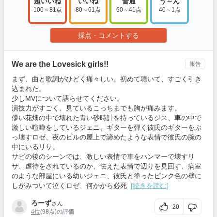
超いいね
いいね
普通
う～ん
100～81点
80～61点
60～41点
40～1点
採点・コメントする
We are the Lovesick girls!!
報告
まず、曲と歌詞がひどく痛々しい。初めて聴いて、すごく引き
込まれた。
少しMVについて語らせてください。
演技力がすごく、見ているこっちまでも胸が痛みます。
儚い花畑の中で壊れた青い砂時計を持っているジス、車の中で
激しい喧嘩をしているジェニ、ギターを弾く彼氏のギターをぶ
っ壊すロゼ、夜のビルの屋上で諦めたような表情で彼氏の腕の
中にいるリサ。
サビの後のシーンでは、激しい表情で車をハンマーで壊すリ
サ、虐待をされているのか、怯えた表情で辺りを見回す、病室
のような部屋にいる幼いジェニ、彼氏と塗ったピンク色の壁に
しがみついて泣くロゼ、何かから必死
[続きを読む]
ろーず
さん
20
4位
(98点)の評価