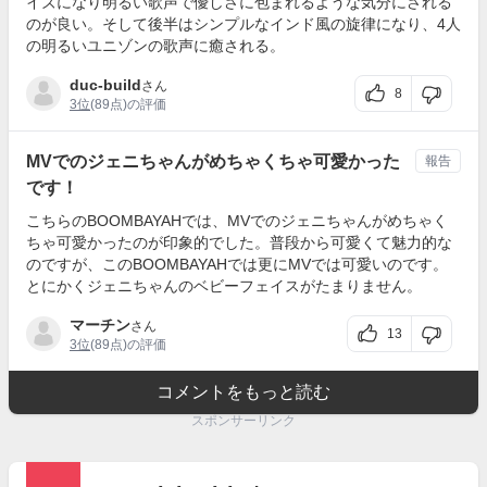
イズになり明るい歌声で優しさに包まれるような気分にされる
のが良い。そして後半はシンプルなインド風の旋律になり、4人
の明るいユニゾンの歌声に癒される。
duc-build
さん
8
3位
(89点)の評価
MVでのジェニちゃんがめちゃくちゃ可愛かった
報告
です！
こちらのBOOMBAYAHでは、MVでのジェニちゃんがめちゃく
ちゃ可愛かったのが印象的でした。普段から可愛くて魅力的な
のですが、このBOOMBAYAHでは更にMVでは可愛いのです。
とにかくジェニちゃんのベビーフェイスがたまりません。
マーチン
さん
13
3位
(89点)の評価
コメントをもっと読む
スポンサーリンク