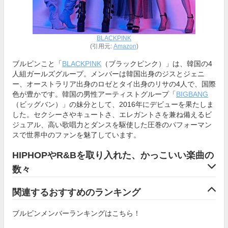
BLACKPINK
(引用元:
Amazon
)
ブルピンこと「
BLACKPINK
（ブラックピンク）」は、韓国の4
人組ガールズグループ。メンバーは韓国出身のジスとジェニ
ー、オーストラリア出身のロゼとタイ出身のリサの4人で、国際
色が豊かです。韓国の男性アーティストグループ「
BIGBANG
（ビッグバン）」の妹分として、2016年にデビューを果たしま
した。セクシーさやキュートさ、エレガントさを兼ね備えるビ
ジュアル、高い歌唱力とダンスを駆使した圧巻のパフォーマン
スで世界中のファンを魅了しています。
HIPHOPやR&Bを取り入れた、かっこいい楽曲の
数々
関連するおすすめのランキング
ブルピンメンバーランキングはこちら！