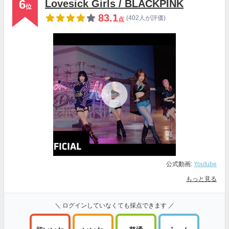
6
Lovesick Girls / BLACKPINK
位
83.1
(402人が評価)
点
公式動画:
Youtube
もっと見る
＼ ログインしていなくても採点できます ／