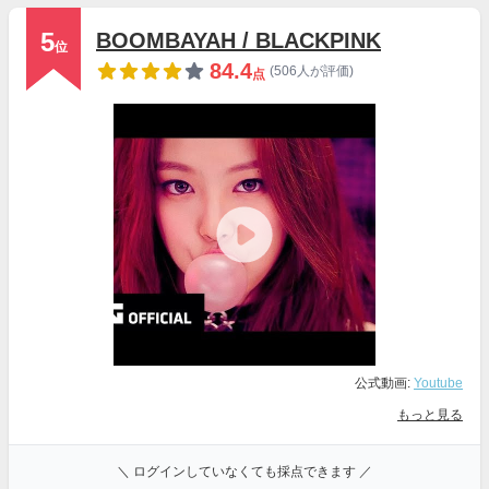
5
BOOMBAYAH / BLACKPINK
位
84.4
(506人が評価)
点
公式動画:
Youtube
もっと見る
＼ ログインしていなくても採点できます ／