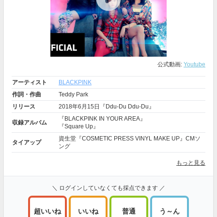
公式動画:
Youtube
アーティスト
BLACKPINK
作詞・作曲
Teddy Park
リリース
2018年6月15日『Ddu-Du Ddu-Du』
『BLACKPINK IN YOUR AREA』
収録アルバム
『Square Up』
資生堂『COSMETIC PRESS VINYL MAKE UP』CMソ
タイアップ
ング
もっと見る
＼ ログインしていなくても採点できます ／
超いいね
いいね
普通
う～ん