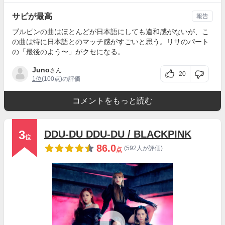
サビが最高
報告
ブルピンの曲はほとんどが日本語にしても違和感がないが、こ
の曲は特に日本語とのマッチ感がすごいと思う。リサのパート
の「最後のよう〜」がクセになる。
Juno
さん
20
1位
(100点)の評価
コメントをもっと読む
3
DDU-DU DDU-DU / BLACKPINK
位
86.0
(592人が評価)
点