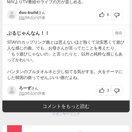
M/VよりTV番組やライブの方が楽しめる。
duc-build
さん
6
2位
(94点)の評価
ぶるじゃんなん！！
報告
STAYのカップリング曲とは思えないほど熱くて治安悪くて遊び
人な感じの曲。でも、お母さんが言ってたことを考えたり、
「もう遊びじゃないの」と言ったりと、以外と純粋な感じもあ
ってかわいい。
バンタンのプルタオルネと少し似てる気がする。火をテーマに
した韓国の曲ってぜんぶいい曲だよね。
ろーず
さん
3
7位
(95点)の評価
コメントをもっと読む
スポンサーリンク