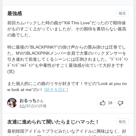
最強感
報告
前回カムバックした時の曲が''Kill This Love''だったので期待値
がものすごく上がっていましたが、その期待を裏切らない最高
の曲でした。
特に最後の''BLACKPINK!!''の掛け声からの畳み掛けは圧巻でし
た。MVのBLACKPINKメンバー全員で大量のバックダンサーを
引き連れて前進してくるシーンには圧倒されました。''ﾄﾞｩﾝﾄﾞｩﾝ
ﾄﾞｩﾝﾄﾞｩﾙﾄﾞｩﾝ''も中毒性がすごく最強感が出ていて大好きです
(笑)
また個人的にこの曲のリサが好きです！サビの''Look at you no
w look at me''のパ
[続きを読む]
おるっち
さん
18
4位
(92点)の評価
友達に進められて聞いたらまじハマった！
報告
最初韓国アイドル？ブラピみたいなアイドルに興味はなく、好