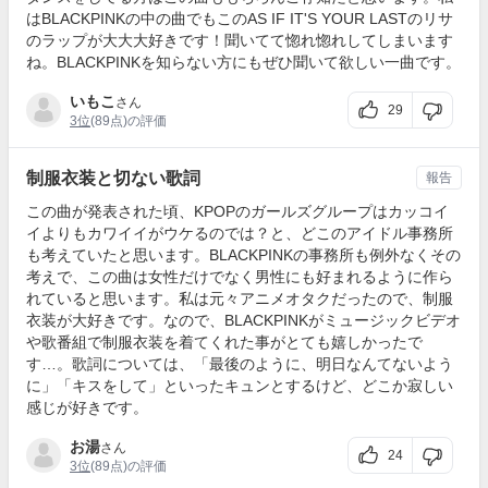
はBLACKPINKの中の曲でもこのAS IF IT'S YOUR LASTのリサ
のラップが大大大好きです！聞いてて惚れ惚れしてしまいます
ね。BLACKPINKを知らない方にもぜひ聞いて欲しい一曲です。
いもこ
さん
29
3位
(89点)の評価
制服衣装と切ない歌詞
報告
この曲が発表された頃、KPOPのガールズグループはカッコイ
イよりもカワイイがウケるのでは？と、どこのアイドル事務所
も考えていたと思います。BLACKPINKの事務所も例外なくその
考えで、この曲は女性だけでなく男性にも好まれるように作ら
れていると思います。私は元々アニメオタクだったので、制服
衣装が大好きです。なので、BLACKPINKがミュージックビデオ
や歌番組で制服衣装を着てくれた事がとても嬉しかったで
す…。歌詞については、「最後のように、明日なんてないよう
に」「キスをして」といったキュンとするけど、どこか寂しい
感じが好きです。
お湯
さん
24
3位
(89点)の評価