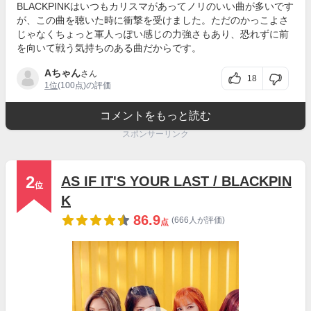
BLACKPINKはいつもカリスマがあってノリのいい曲が多いです
が、この曲を聴いた時に衝撃を受けました。ただのかっこよさ
じゃなくちょっと軍人っぽい感じの力強さもあり、恐れずに前
を向いて戦う気持ちのある曲だからです。
Aちゃん
さん
18
1位
(100点)の評価
コメントをもっと読む
スポンサーリンク
2
AS IF IT'S YOUR LAST / BLACKPIN
位
K
86.9
(666人が評価)
点