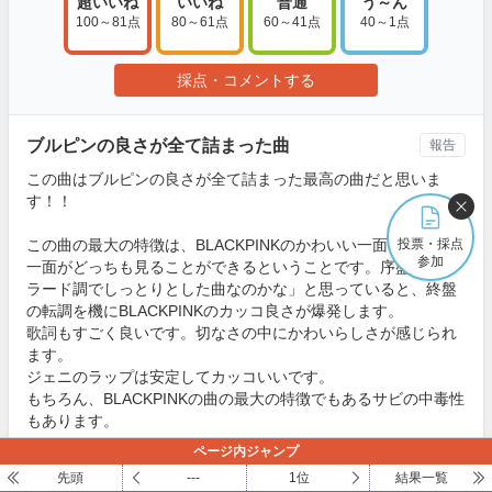
超いいね
いいね
普通
う～ん
100～81点
80～61点
60～41点
40～1点
採点・コメントする
ブルピンの良さが全て詰まった曲
報告
この曲はブルピンの良さが全て詰まった最高の曲だと思いま
す！！
この曲の最大の特徴は、BLACKPINKのかわいい一面とクールな
投票・採点
参加
一面がどっちも見ることができるということです。序盤、「バ
ラード調でしっとりとした曲なのかな」と思っていると、終盤
の転調を機にBLACKPINKのカッコ良さが爆発します。
歌詞もすごく良いです。切なさの中にかわいらしさが感じられ
ます。
ジェニのラップは安定してカッコいいです。
もちろん、BLACKPINKの曲の最大の特徴でもあるサビの中毒性
もあります。
ページ内ジャンプ
また、個人的にこの曲はジスの良さがすごく出ていると思いま
先頭
---
1位
結果一覧
[続きを読む]