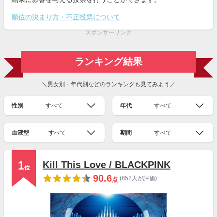
順位の決まり方・不正投票について
スポンサーリンク
ランキング結果
＼男女別・年代別などのランキングも見てみよう／
性別
すべて
年代
すべて
血液型
すべて
期間
すべて
1
Kill This Love / BLACKPINK
位
90.6
(852人が評価)
点