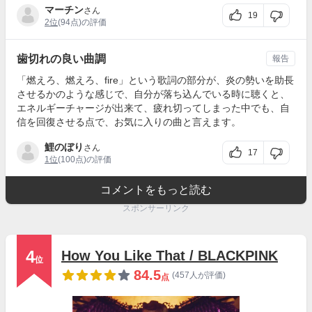
マーチン
さん
19
2位
(94点)の評価
歯切れの良い曲調
報告
「燃えろ、燃えろ、fire」という歌詞の部分が、炎の勢いを助長
させるかのような感じで、自分が落ち込んでいる時に聴くと、
エネルギーチャージが出来て、疲れ切ってしまった中でも、自
信を回復させる点で、お気に入りの曲と言えます。
鯉のぼり
さん
17
1位
(100点)の評価
コメントをもっと読む
スポンサーリンク
4
How You Like That / BLACKPINK
位
84.5
(457人が評価)
点