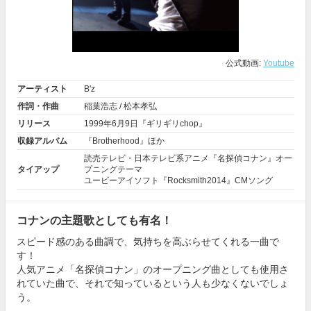
公式動画:
Youtube
アーティスト
B'z
作詞・作曲
稲葉浩志
/ 松本孝弘
リリース
1999年6月9日『ギリギリchop』
収録アルバム
『Brotherhood』ほか
読売テレビ・日本テレビ系アニメ『
名探偵コナン
』オー
タイアップ
プニングテーマ
ユービーアイソフト『Rocksmith2014』CMソング
コナンの主題歌としても有名！
スピード感のある曲調で、気持ちを高ぶらせてくれる一曲で
す！
人気アニメ「名探偵コナン」のオープニング曲としても使用さ
れていた曲で、それで知っているという人も少なくないでしょ
う。