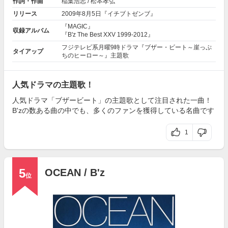
作詞・作曲
稲葉浩志
/ 松本孝弘
リリース
2009年8月5日『イチブトゼンブ』
『MAGIC』
収録アルバム
『B'z The Best XXV 1999-2012』
フジテレビ系月曜9時ドラマ『ブザー・ビート～崖っぷ
タイアップ
ちのヒーロー～』主題歌
人気ドラマの主題歌！
人気ドラマ「ブザービート」の主題歌として注目された一曲！
B'zの数ある曲の中でも、多くのファンを獲得している名曲です
1
5
OCEAN / B'z
位