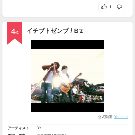
1
4
イチブトゼンブ / B'z
位
公式動画:
Youtube
アーティスト
B'z