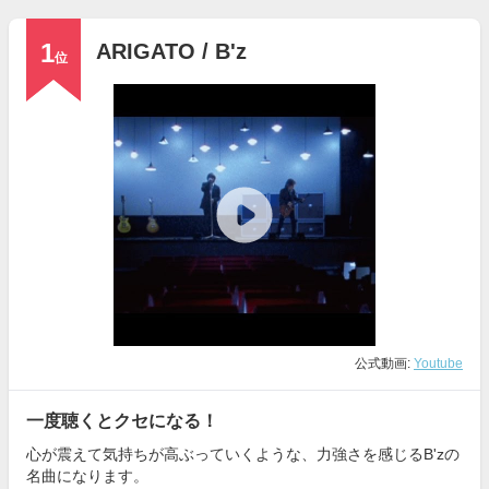
1
ARIGATO / B'z
位
公式動画:
Youtube
一度聴くとクセになる！
心が震えて気持ちが高ぶっていくような、力強さを感じるB'zの
名曲になります。