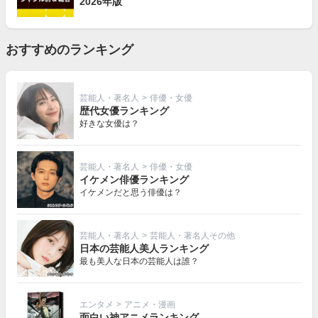
2026年版
おすすめのランキング
芸能人・著名人
>
俳優・女優
歴代女優ランキング
好きな女優は？
芸能人・著名人
>
俳優・女優
イケメン俳優ランキング
イケメンだと思う俳優は？
芸能人・著名人
>
芸能人・著名人その他
日本の芸能人美人ランキング
最も美人な日本の芸能人は誰？
エンタメ
>
アニメ・漫画
面白い神アニメランキング