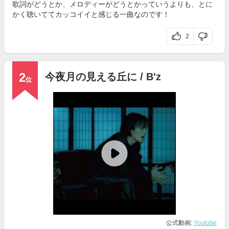
歌詞がどうとか、メロディーがどうとかっていうよりも、とに
かく聴いててカッコイイと感じる一曲なのです！
2
2
今夜月の見える丘に / B'z
位
公式動画:
Youtube