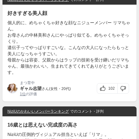
好きすぎる美人顔
個人的に、めちゃくちゃ好きな顔なニジューメンバー リマちゃ
ん。
お母さんの中林美和さんにやっぱり似てる。めちゃくちゃそっ
くり。
遺伝子ってやっぱりすごいな。こんなの大人になったらもっと
美人になっちゃうすごい。
母親からは容姿、父親からはラップの技術を受け継いだリマち
ゃん、最強かわいい。生まれてきてくれてありがとうございま
す。
まつ育中
ギャル志望
102
さん(女性・20代)
1位
の評価
NiziUのかわいいメンバーランキング
でのコメント・評判
16歳とは思えない完成度の高さ
NiziUの圧倒的ヴィジュアル担当といえば「リマ」。