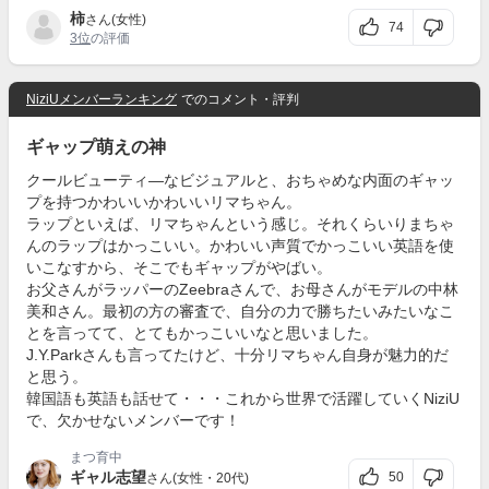
柿
さん(女性)
74
3位
の評価
NiziUメンバーランキング
でのコメント・評判
ギャップ萌えの神
クールビューティ―なビジュアルと、おちゃめな内面のギャッ
プを持つかわいいかわいいリマちゃん。
ラップといえば、リマちゃんという感じ。それくらいりまちゃ
んのラップはかっこいい。かわいい声質でかっこいい英語を使
いこなすから、そこでもギャップがやばい。
お父さんがラッパーのZeebraさんで、お母さんがモデルの中林
美和さん。最初の方の審査で、自分の力で勝ちたいみたいなこ
とを言ってて、とてもかっこいいなと思いました。
J.Y.Parkさんも言ってたけど、十分リマちゃん自身が魅力的だ
と思う。
韓国語も英語も話せて・・・これから世界で活躍していくNiziU
で、欠かせないメンバーです！
まつ育中
ギャル志望
50
さん(女性・20代)