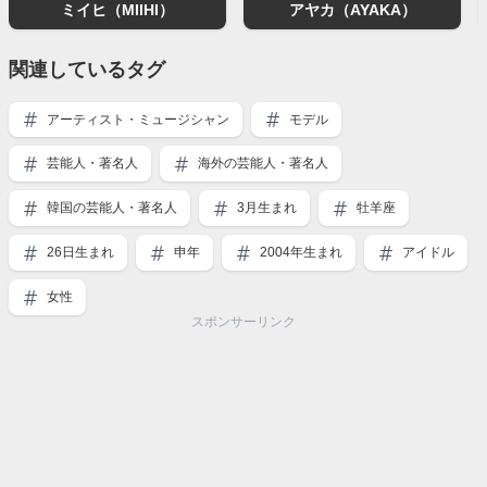
ミイヒ（MIIHI）
アヤカ（AYAKA）
関連しているタグ
アーティスト・ミュージシャン
モデル
芸能人・著名人
海外の芸能人・著名人
韓国の芸能人・著名人
3月生まれ
牡羊座
26日生まれ
申年
2004年生まれ
アイドル
女性
スポンサーリンク