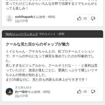
言ってたけどこれからいろんな分野で活躍するリマちゃんがと
っても楽しみ！
oshihapark
さん(女性・40代)
15
1位
の評価
NiziUメンバーランキング
でのコメント・評判
クールな見た目からのギャップが魅力
ミイヒちゃん・アヤカちゃんとの、虹プロチームミッション
で、チームの中心になって練習を進めていたのが印象的でし
た。
美しすぎるビジュアルから、クールそうだな・・・と最初は思
っていたけど、放送が進むごとに、愛嬌たっぷりで優しいリマ
ちゃんの性格が知れました。
まだ15歳なのに、見た目も内面も出来上がりすぎです！
犬も猫も好き
わーゆか
15
さん(女性・20代)
3位
の評価