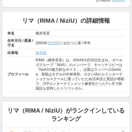
公式動画:
Youtube
リマ（RIMA / NiziU）の詳細情報
本名
横井里茉
生年月日 / 星座 /
2004年
3月26日
/ おひつじ座 / 申年
干支
出身地
東京都
RIMA（横井里茉）は、2004年3月26日生まれ、ガール
ズグループ「NiziU」のメンバーで、キャッチコピーは
「NiziUの魅力的なボイス」。父親はラッパーのZeebr
プロフィール
a、母親はモデルの中林美和。小さい頃からインターナ
ショナルスクールに通っていたため日本語と英語が堪能
で、JYPエンターテインメント練習生だった7ヶ月で韓
国語も習得したトリリンガル。
リマ（RIMA / NiziU）がランクインしている
ランキング