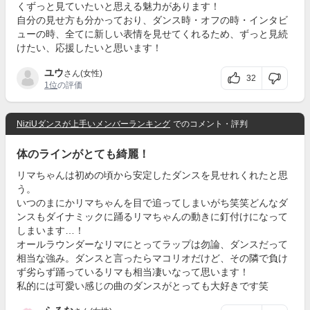
くずっと見ていたいと思える魅力があります！
自分の見せ方も分かっており、ダンス時・オフの時・インタビ
ューの時、全てに新しい表情を見せてくれるため、ずっと見続
けたい、応援したいと思います！
ユウ
さん(女性)
32
1位
の評価
NiziUダンスが上手いメンバーランキング
でのコメント・評判
体のラインがとても綺麗！
リマちゃんは初めの頃から安定したダンスを見せれくれたと思
う。
いつのまにかリマちゃんを目で追ってしまいがち笑笑どんなダ
ンスもダイナミックに踊るリマちゃんの動きに釘付けになって
しまいます…！
オールラウンダーなリマにとってラップは勿論、ダンスだって
相当な強み。ダンスと言ったらマコリオだけど、その隣で負け
ず劣らず踊っているリマも相当凄いなって思います！
私的には可愛い感じの曲のダンスがとっても大好きです笑