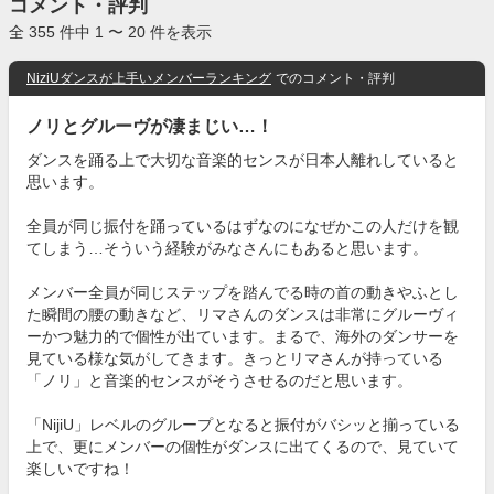
コメント・評判
全 355 件中 1 〜 20 件を表示
NiziUダンスが上手いメンバーランキング
でのコメント・評判
ノリとグルーヴが凄まじい…！
ダンスを踊る上で大切な音楽的センスが日本人離れしていると
思います。
全員が同じ振付を踊っているはずなのになぜかこの人だけを観
てしまう…そういう経験がみなさんにもあると思います。
メンバー全員が同じステップを踏んでる時の首の動きやふとし
た瞬間の腰の動きなど、リマさんのダンスは非常にグルーヴィ
ーかつ魅力的で個性が出ています。まるで、海外のダンサーを
見ている様な気がしてきます。きっとリマさんが持っている
「ノリ」と音楽的センスがそうさせるのだと思います。
「NijiU」レベルのグループとなると振付がバシッと揃っている
上で、更にメンバーの個性がダンスに出てくるので、見ていて
楽しいですね！