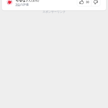
らるな
さん(女性)
30
3位
の評価
スポンサーリンク