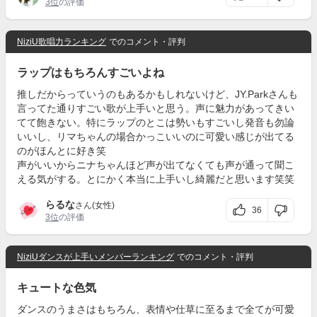
3位
の評価
NiziU歌唱力ランキング
でのコメント・評判
ラップはもちろんすごいよね
推しだからっていうのもあるかもしれないけど、JY.Parkさんも
言ってた通りすごい歌が上手いと思う。声に魅力があってきい
てて飽きない。特にラップのとこは勢いもすごいし発音も勿論
いいし、リマちゃんの場合かっこいいのに可愛い感じが出てる
のがほんとに好き笑
声がいいからニナちゃんほど声が出てなくても声が通って聞こ
える気がする。とにかく本当に上手いし綺麗だと思います笑笑
らるな
さん(女性)
36
3位
の評価
NiziUダンスが上手いメンバーランキング
でのコメント・評判
キュートな色気
ダンスのうまさはもちろん、表情や仕草に至るまで全てが可愛