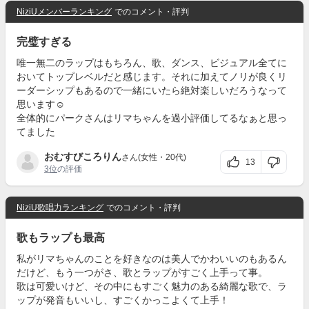
NiziUメンバーランキング
でのコメント・評判
完璧すぎる
唯一無二のラップはもちろん、歌、ダンス、ビジュアル全てに
おいてトップレベルだと感じます。それに加えてノリが良くリ
ーダーシップもあるので一緒にいたら絶対楽しいだろうなって
思います☺︎
全体的にパークさんはリマちゃんを過小評価してるなぁと思っ
てました
おむすびころりん
さん(女性・20代)
13
3位
の評価
NiziU歌唱力ランキング
でのコメント・評判
歌もラップも最高
私がリマちゃんのことを好きなのは美人でかわいいのもあるん
だけど、もう一つがさ、歌とラップがすごく上手って事。
歌は可愛いけど、その中にもすごく魅力のある綺麗な歌で、ラ
ップが発音もいいし、すごくかっこよくて上手！