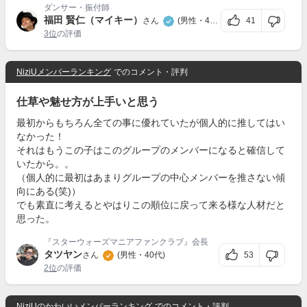
ダンサー・振付師
福田 賢仁（マイキー）
41
さん
(男性・40代)
3位
の評価
NiziUメンバーランキング
でのコメント・評判
仕草や魅せ方が上手いと思う
最初からもちろん全ての事に優れていたが個人的に推してはい
なかった！
それはもうこの子はこのグループのメンバーになると確信して
いたから。。
（個人的に最初はあまりグループの中心メンバーを推さない傾
向にある(笑)）
でも素直に考えるとやはりこの順位に戻って来る様な人材だと
思った。
『スターウォーズマニアファンクラブ』会長
タツヤン
53
さん
(男性・40代)
2位
の評価
NiziUのかわいいメンバーランキング
でのコメント・評判