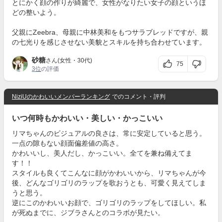
とにかく顔の作りが綺麗で、女性がなりたい女子の顔というほ
どの整いよう。
父親にZeebra、母親に中林美和をもつサラブレッドですが、親
の七光りを感じさせない美貌とスキルを持ち合わせています。
砂糖
さん(女性・30代)
75
3位
の評価
NiziUのかわいいメンバーランキング
でのコメント・評判
いつ何時もかわいい・美しい・かっこいい
リマちゃんのビジュアルの良さは、常に安定していると思う。
一点の隙もない顔面偏差値の高さ。
かわいいし、美人だし、かっこいい。全てを兼ね備えてま
す！！
スタイルも良くてこんなに顔がかわいいから、リマちゃんが今
後、どんなゴリゴリのラップを歌おうとも、可愛く見えてしま
うと思う。
逆にこのかわいいお顔で、ゴリゴリのラップをしてほしい。私
が死ぬまでに、ジブラさんとのコラボが見たい。