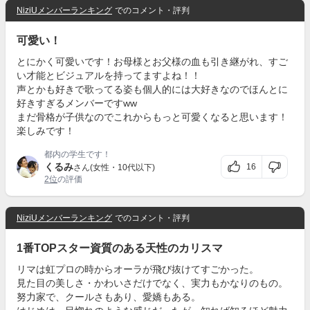
NiziUメンバーランキング
でのコメント・評判
可愛い！
とにかく可愛いです！お母様とお父様の血も引き継がれ、すご
い才能とビジュアルを持ってますよね！！
声とかも好きで歌ってる姿も個人的には大好きなのでほんとに
好きすぎるメンバーですww
まだ骨格が子供なのでこれからもっと可愛くなると思います！
楽しみです！
都内の学生です！
くるみ
16
さん(女性・10代以下)
2位
の評価
NiziUメンバーランキング
でのコメント・評判
1番TOPスター資質のある天性のカリスマ
リマは虹プロの時からオーラが飛び抜けてすごかった。
見た目の美しさ・かわいさだけでなく、実力もかなりのもの。
努力家で、クールさもあり、愛嬌もある。