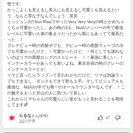
璧です。
かっこよくも見えるし美人にも見えるし可愛くも見えるとい
う…なんと罪な子なんでしょう…笑笑
ミッション2のSun RiseでやったVery Very Veryの時とかめちゃ
くちゃ可愛かったし、あの時の3人、NiziUメンバーの中で最強
レベルに可愛い人達の集まりだったから曲にもあってて最高だ
った…！
プレデビュー時の赤髪ボブも、デビュー時の黒髪ウェーブのボ
ブも可愛かったけど、！可愛かったけど、！何としても譲れな
いのはリマの黒髪ロングのストレート…！！最強に美しい…！
インナーカラーがあっても良いよね。東京合宿の時のグレーの
インナーカラーとか。
リマと言ったらラップって言われがちだけど、リマは勿論ラッ
プもできるし、ダンスもできて歌も上手。そしてビジュアルも
最強な、NiziUの中でも唯一のオールラウンダーなんです…！こ
の魅力をもっと沢山の人に気づいて欲しい
これからリマちゃんの可愛らしい姿がもっと見れることを期待
してます🌈
らるな
さん(女性)
17
1位
の評価