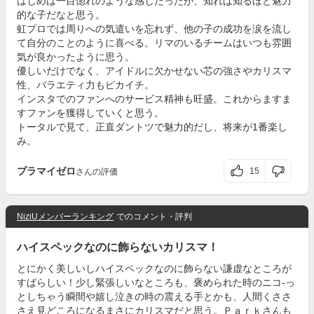
はじめは一目惚れのような感じだったが、知れば知るほど魅力
的な子だなと思う。
虹プロでは周りへの気遣いを忘れず、他の子の成功を涙を流し
て自分のことのように喜べる。リマのいるチームはいつも雰囲
気が良かったように思う。
優しいだけでなく、アイドルに欠かせない芯の強さやカリスマ
性、バラエティ力もピカイチ。
インスタでのファンへのサービス精神も旺盛。これからますま
すファンを獲得していくと思う。
トータルで見て、正直ダントツで魅力的だし、将来が1番楽し
み。
プラマイゼロ
15
さんの評価
NiziUメンバーランキング
でのコメント・評判
ハイスペックなのに飾らないカリスマ！
とにかく美しいしハイスペックなのに飾らない謙虚なところが
すばらしい！少し緊張しいなところも、褒められた時のニコ-っ
としちゃう瞬間や嬉し泣きの時の震える手とかも、人間くささ
さえ見どころになるまさにカリスマだと思う。Ｐａｒｋさんも