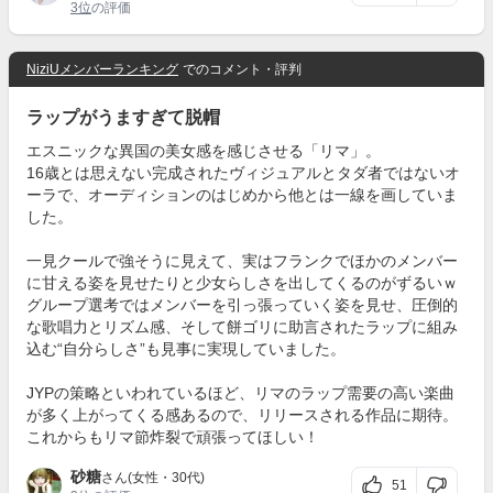
3位
の評価
NiziUメンバーランキング
でのコメント・評判
ラップがうますぎて脱帽
エスニックな異国の美女感を感じさせる「リマ」。
16歳とは思えない完成されたヴィジュアルとタダ者ではないオ
ーラで、オーディションのはじめから他とは一線を画していま
した。
一見クールで強そうに見えて、実はフランクでほかのメンバー
に甘える姿を見せたりと少女らしさを出してくるのがずるいｗ
グループ選考ではメンバーを引っ張っていく姿を見せ、圧倒的
な歌唱力とリズム感、そして餅ゴリに助言されたラップに組み
込む“自分らしさ”も見事に実現していました。
JYPの策略といわれているほど、リマのラップ需要の高い楽曲
が多く上がってくる感あるので、リリースされる作品に期待。
これからもリマ節炸裂で頑張ってほしい！
砂糖
さん(女性・30代)
51