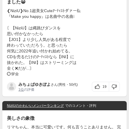
ました😀
❮NiziU❯No.1超美女Cuteｱｰﾃｨｽﾄダァー🙋
『Make you happy』は名曲中の名曲❕
〘【NiziU】は縄跳びダンスを
思い付かなかったら
【JO1】より少し人気がある程度で
終わっていただろう。と思ったら
何気に2022年追い付かれ始めてる。
CDを売るだけのｱｰﾃｨｽﾄなら【INI】に
抜かれた。【INI】はストリーミングは
全く❌だが...〙
💮💯🌼
みちょぱゆきぽよ
さん(男性・50代)
19
1位
の評価
NiziUのかわいいメンバーランキング
でのコメント・評判
美しさの象徴
リマちゃん、本当に可愛いです。何も言うことありません。 完