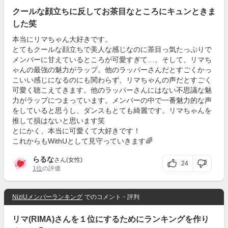
クールな顔立ちに反してお茶目なところにキュンときま
した笑
本当にリマちゃん大好きです。
とてもクールな顔立ちで美人な感じなのに茶目っ気たっぷりで
メンバーに甘えているところが可愛すぎて…。そして、リマち
ゃんの最強の魅力がラップ。他のラッパーさんだとすごくかっ
こいい感じになるのにも関わらず、リマちゃんの声だとすごく
可愛く聴こえてきます。他のラッパーさんにはない不思議な魅
力がラップにつまっています。メンバーの中で一番魅力的な声
をしていると思うし、ダンスもとても綺麗です。リマちゃんを
推して損はないと思います笑
とにかく、本当に可愛くて大好きです！
これからもWithUとして見守っていきます🌈
らるな
さん(女性)
24
1位
の評価
NiziUメンバーランキング
でのコメント・評判
リマ(RIMA)さんを１位にするためにランキングを作り