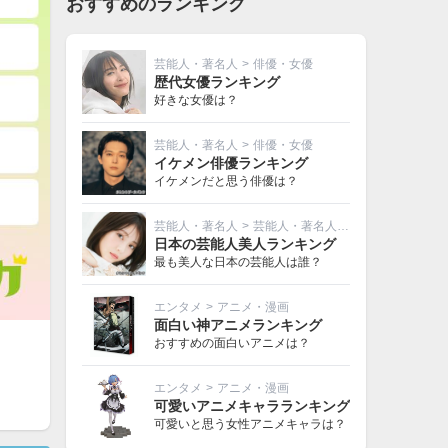
おすすめのランキング
芸能人・著名人
>
俳優・女優
歴代女優ランキング
好きな女優は？
芸能人・著名人
>
俳優・女優
イケメン俳優ランキング
イケメンだと思う俳優は？
芸能人・著名人
>
芸能人・著名人その他
日本の芸能人美人ランキング
最も美人な日本の芸能人は誰？
エンタメ
>
アニメ・漫画
面白い神アニメランキング
おすすめの面白いアニメは？
エンタメ
>
アニメ・漫画
可愛いアニメキャラランキング
可愛いと思う女性アニメキャラは？