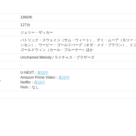
1990年
127分
ジェリー・ザッカー
パトリック・スウェイジ（サム・ウィート）、
デミ・ムーア
（モリー
ンセン）、
ウーピー・ゴールドバーグ
（オダ・メイ・ブラウン）、ト
ゴールドウィン（カール・ブルーナー）ほか
Unchained Melody / ライチャス・ブラザーズ
-
U-NEXT：
配信中
Amazon Prime Video：
配信中
ス
Netflix：
配信中
Hulu：なし