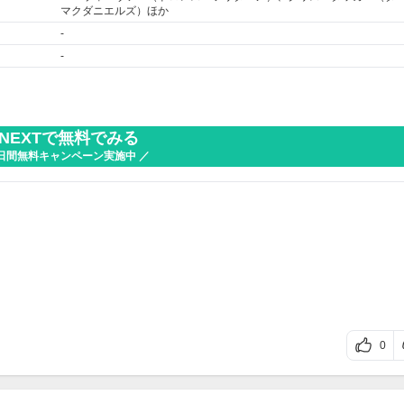
マクダニエルズ）ほか
-
-
-NEXTで無料でみる
1日間無料キャンペーン実施中 ／
0