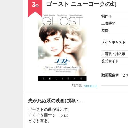
3
ゴースト ニューヨークの幻
位
制作年
上映時間
監督
メインキャスト
主題歌・挿入歌
公式サイト
動画配信サービ
引用元:
Amazon
夫が死ぬ系の映画に弱い…
ゴーストの曲が流れて、
ろくろを回すシーンは
とても有名。