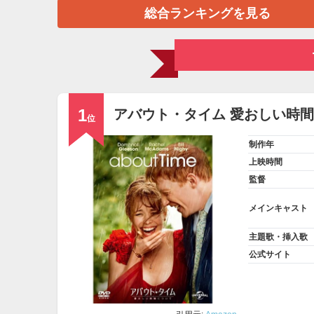
総合ランキングを見る
1
アバウト・タイム 愛おしい時
位
制作年
上映時間
監督
メインキャスト
主題歌・挿入歌
公式サイト