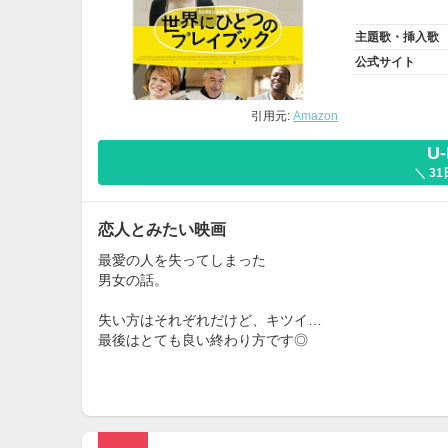
主題歌・挿入歌
公式サイト
引用元:
Amazon
U
＼ 3
恋人とみたい映画
最愛の人を失ってしまった
男女の話。
失い方はそれぞれだけど、キツイ…
最後はとても良い終わり方です◎