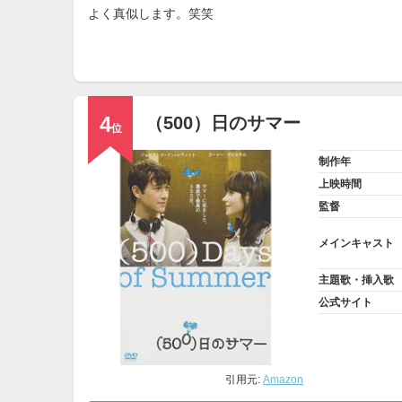
よく真似します。笑笑
4
（500）日のサマー
位
制作年
上映時間
監督
メインキャスト
主題歌・挿入歌
公式サイト
引用元:
Amazon