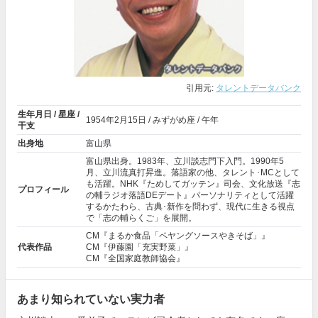
引用元:
タレントデータバンク
生年月日 / 星座 /
1954年
2月15日
/ みずがめ座 / 午年
干支
出身地
富山県
富山県出身。1983年、立川談志門下入門。1990年5
月、立川流真打昇進。落語家の他、タレント･MCとして
も活躍。NHK『ためしてガッテン』司会、文化放送『志
プロフィール
の輔ラジオ落語DEデート』パーソナリティとして活躍
するかたわら、古典･新作を問わず、現代に生きる視点
で「志の輔らくご」を展開。
CM『まるか食品「ペヤングソースやきそば」』
代表作品
CM『伊藤園「充実野菜」』
CM『全国家庭教師協会』
あまり知られていない実力者