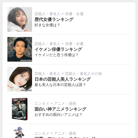
芸能人・著名人
>
俳優・女優
歴代女優ランキング
好きな女優は？
芸能人・著名人
>
俳優・女優
イケメン俳優ランキング
イケメンだと思う俳優は？
芸能人・著名人
>
芸能人・著名人その他
日本の芸能人美人ランキング
最も美人な日本の芸能人は誰？
エンタメ
>
アニメ・漫画
面白い神アニメランキング
おすすめの面白いアニメは？
エンタメ
>
アニメ・漫画