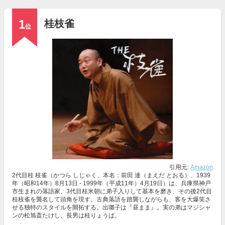
1
桂枝雀
位
引用元:
Amazon
2代目桂 枝雀（かつら しじゃく、本名：前田 達（まえだ とおる）、1939
年（昭和14年）8月13日 - 1999年（平成11年）4月19日）は、兵庫県神戸
市生まれの落語家。3代目桂米朝に弟子入りして基本を磨き、その後2代目
桂枝雀を襲名して頭角を現す。古典落語を踏襲しながらも、客を大爆笑さ
せる独特のスタイルを開拓する。出囃子は『昼まま』。実の弟はマジシャ
ンの松旭斎たけし。長男は桂りょうば。