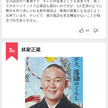
立川談志の一番弟子で、テレビ司会者としても有名です。座っ
てのオーソドックスな落語も面白いのですが、1人芝居のように
舞台を作り演じられる新作落語は、映画の原案になるほどよく
出来ています。テレビで、彼の落語を見る機会がないことが残
念で仕方ありません。
43
3
林家正蔵
位