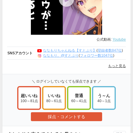
公式動画:
Youtube
ななもりちゃんねる【すとぷり】
(
登録者数847位
)
SNSアカウント
ななもり。@すとぷり
(
フォロワー数1047位
)
もっと見る
＼ ログインしていなくても採点できます ／
超いいね
いいね
普通
う～ん
100～81点
80～61点
60～41点
40～1点
採点・コメントする