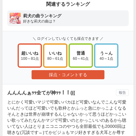
関連するランキング
莉犬の曲ランキング
好きな莉犬の曲は？
＼ ログインしていなくても採点できます ／
超いいね
いいね
普通
う～ん
100～81点
80～61点
60～41点
40～1点
採点・コメントする
んんんんぁｯｯ全てが神ｯｯ！！(((
報告
とにかく可愛いマジで可愛いバカほど可愛いなんでこんな可愛
いんだってほど可愛いでも歌枠とかふっと急にかっこよくなる
そんときは世界が崩壊するんじゃないかって思うほどかっこい
い歌ってみたなんかマジで可愛いのとかっこいいのあるから聴
いてない人はとりまニコニコのやつも全部最低でも20000回は
聴きな(冗談です←)てかビジュもマジ好きすぎる犬耳とか尊す