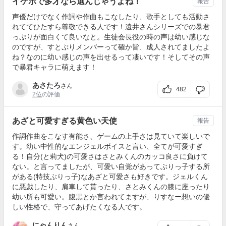
イケボで多才なら選んじゃうよね！
報告
声優だけでなく作詞や作曲もこなしたり、歌手としても活動さ
れててひたすら尊敬できる人です！遠井さんシリーズでの暴君
っぷりが面白くて良いなと。生徒会長役の時の声は幼い感じな
のですが、すとぷりメンバーって確か皆、成人されてましたよ
ね？なのに幼い感じの声を出せるって凄いです！そしてその声
で暴君キャラに萌えます！
あさたろ
さん
482
2位
の評価
あざと可愛すぎる黄色い天使
報告
作詞作曲をこなす有能さ、ゲームの上手さは見ていて楽しいで
す。幼い中性的なエンジェルボイスと言い、全てが可愛すぎ
る！自分(と莉犬)の可愛さはさとみくんのカッコ良さに負けて
ない。と言ってましたが、可愛い自覚があってぶりっ子する所
がある(特技ぶりっ子)なあざと可愛さも好きです。ジェルくん
に悪戯したり、肩車して貰ったり、さとみくんの膝に座ったり
幼い所も可愛い。腹黒とか言われてますが、りすなー想いの優
しい性格で、守ってあげたくなる人です。
にゃんりん
さん