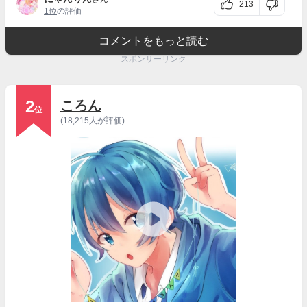
213
1位
の評価
コメントをもっと読む
スポンサーリンク
2
ころん
位
(18,215人が評価)