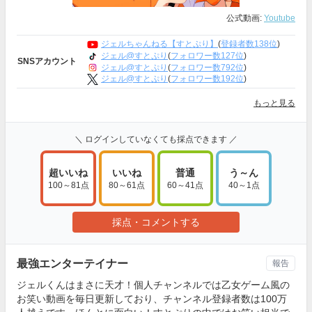
公式動画:
Youtube
ジェルちゃんねる【すとぷり】
(
登録者数138位
)
ジェル@すとぷり
(
フォロワー数127位
)
SNSアカウント
ジェル@すとぷり
(
フォロワー数792位
)
ジェル@すとぷり
(
フォロワー数192位
)
もっと見る
＼ ログインしていなくても採点できます ／
超いいね
いいね
普通
う～ん
100～81点
80～61点
60～41点
40～1点
採点・コメントする
最強エンターテイナー
報告
ジェルくんはまさに天才！個人チャンネルでは乙女ゲーム風の
お笑い動画を毎日更新しており、チャンネル登録者数は100万