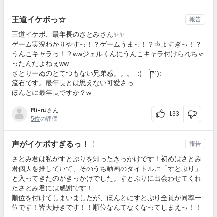
王道イケボっ☆
報告
王道イケボ、最年長のさとみさん✨✨
ゲーム実況わかりやすっ！？ゲームうまっ！？声よすぎっ！？
うんこキャラっ！？‪w‪wジェルくんにうんこキャラ付けられちゃ
ったんだよねぇ‪w‪w
さとりーぬのとてつもない兄弟感。。。_:( _ ́ཫ`):_
流石です。最年長とは思えない可愛さっ
ほんとに最年長ですか？‪w
Ri-ru
さん
133
5位
の評価
声がイケボすぎるっ！！
報告
さとみ君は私がすとぷりを知ったきっかけです！初めはさとみ
君個人を推していて、そのうち動画のタイトルに「すとぷり」
と入ってきたのがきっかけでした。すとぷりに出会わせてくれ
たさとみ君には感謝です！
順位を付けてしまいましたが、ほんとにすとぷり全員が同率一
位です！皆大好きです！！順位なんてなくなってしまえっ！！