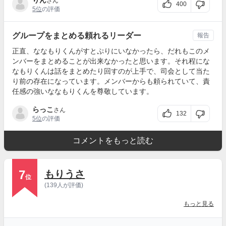
りん
さん
400
5位
の評価
グループをまとめる頼れるリーダー
報告
正直、ななもりくんがすとぷりにいなかったら、だれもこのメ
ンバーをまとめることが出来なかったと思います。それ程にな
なもりくんは話をまとめたり回すのが上手で、司会として当た
り前の存在になっています。メンバーからも頼られていて、責
任感の強いななもりくんを尊敬しています。
らっこ
さん
132
5位
の評価
コメントをもっと読む
7
もりうさ
位
(139人が評価)
もっと見る