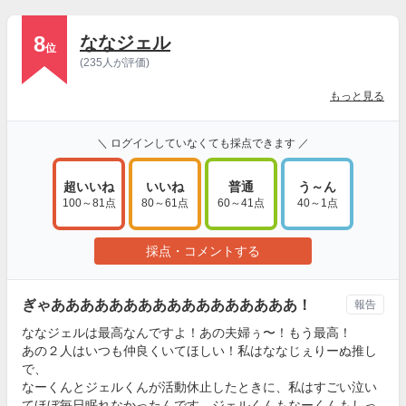
8
ななジェル
位
(235人が評価)
もっと見る
＼ ログインしていなくても採点できます ／
超いいね
いいね
普通
う～ん
100～81点
80～61点
60～41点
40～1点
採点・コメントする
ぎゃあああああああああああああああああ！
報告
ななジェルは最高なんですよ！あの夫婦ぅ〜！もう最高！
あの２人はいつも仲良くいてほしい！私はななじぇりーぬ推し
で、
なーくんとジェルくんが活動休止したときに、私はすごい泣い
てほぼ毎日眠れなかったんです。ジェルくんもなーくんもしっ