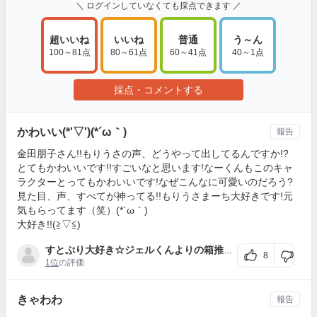
＼ ログインしていなくても採点できます ／
超いいね
いいね
普通
う～ん
100～81点
80～61点
60～41点
40～1点
採点・コメントする
かわいい(*'▽')(*´ω｀)
報告
金田朋子さん!!もりうさの声、どうやって出してるんですか!?
とてもかわいいです!!すごいなと思います!なーくんもこのキャ
ラクターとってもかわいいです!なぜこんなに可愛いのだろう?
見た目、声、すべてが神ってる!!もりうさまーち大好きです!元
気もらってます（笑）(*´ω｀)
大好き!!(≧▽≦)
すとぷり大好き☆ジェルくんよりの箱推し🧡
さん
8
1位
の評価
きゃわわ
報告