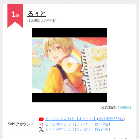
1
るぅと
位
(16,985人が評価)
公式動画:
Youtube
るぅとちゃんねる【すとぷり】
(
登録者数756位
)
るぅと@すとぷり
(
フォロワー数922位
)
SNSアカウント
るぅと@すとぷり
(
フォロワー数294位
)