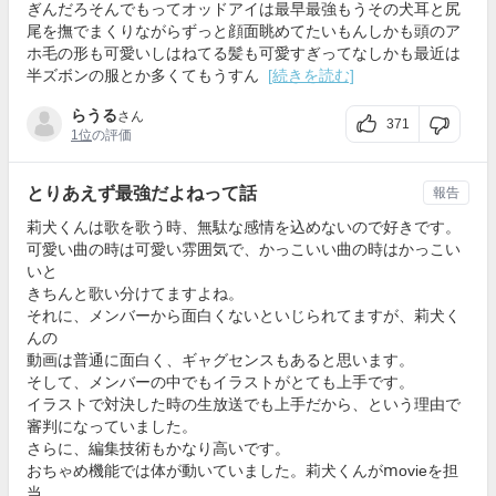
ぎんだろそんでもってオッドアイは最早最強もうその犬耳と尻
尾を撫でまくりながらずっと顔面眺めてたいもんしかも頭のア
ホ毛の形も可愛いしはねてる髪も可愛すぎってなしかも最近は
半ズボンの服とか多くてもうすん
[続きを読む]
らうる
さん
371
1位
の評価
とりあえず最強だよねって話
報告
莉犬くんは歌を歌う時、無駄な感情を込めないので好きです。
可愛い曲の時は可愛い雰囲気で、かっこいい曲の時はかっこい
いと
きちんと歌い分けてますよね。
それに、メンバーから面白くないといじられてますが、莉犬く
んの
動画は普通に面白く、ギャグセンスもあると思います。
そして、メンバーの中でもイラストがとても上手です。
イラストで対決した時の生放送でも上手だから、という理由で
審判になっていました。
さらに、編集技術もかなり高いです。
おちゃめ機能では体が動いていました。莉犬くんがⅿovieを担
当