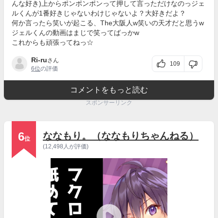
んな好き)上からポンポンポンって押して言っただけなのっジェ
ルくんが1番好きじゃないわけじゃないよ？大好きだよ？
何か言ったら笑いが起こる、The大阪人‪w笑いの天才だと思う‪w
ジェルくんの動画はまじで笑ってばっか‪w
これからも頑張ってねっ☆
Ri-ru
さん
109
6位
の評価
コメントをもっと読む
スポンサーリンク
6
ななもり。（ななもりちゃんねる）
位
(12,498人が評価)