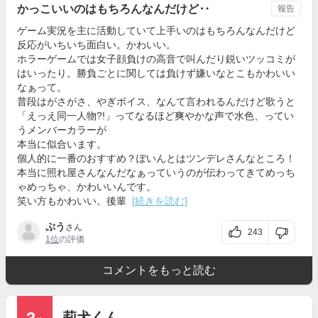
かっこいいのはもちろんなんだけど‥
報告
ゲーム実況を主に活動していて上手いのはもちろんなんだけど
反応がいちいち面白い。かわいい。
ホラーゲームでは女子顔負けの高音で叫んだり鋭いツッコミが
はいったり。勝負ごとに関しては負けず嫌いなとこもかわいい
なぁって。
普段はがさがさ、やぎボイス、なんて言われるんだけど歌うと
「えっえ同一人物?!」ってなるほど爽やかな声で水色、ってい
うメンバーカラーが
本当に似合います。
個人的に一番のおすすめ？ぽいんとはツンデレさんなところ！
本当に照れ屋さんなんだなぁっていうのが伝わってきてめっち
ゃめっちゃ、かわいいんです。
笑い方もかわいい。後輩
[続きを読む]
ぷう
さん
243
1位
の評価
コメントをもっと読む
莉犬くん