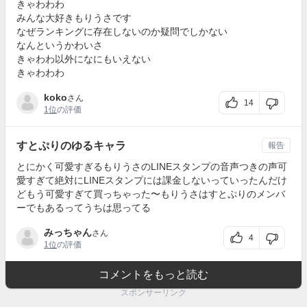
きゃわわわ
みんな大好きもりうさです
なぜランキングに存在しないのか疑問でしかない
なんというかわいさ
きゃわわ以外になにもいえない
きゃわわわ
koko
さん
14
1位
の評価
すとぷりのゆるキャラ
報告
とにかく可愛すぎるもりうさのLINEスタンプの音声つきの声可
愛すぎて絶対にLINEスタンプには課金しないっていったんだけ
どもう可愛すぎて買っちゃった〜もりうさはすとぷりのメンバ
ーでもあるってうちは思ってる
みっちゃん
さん
4
1位
の評価
コメントをもっと読む
スポンサーリンク