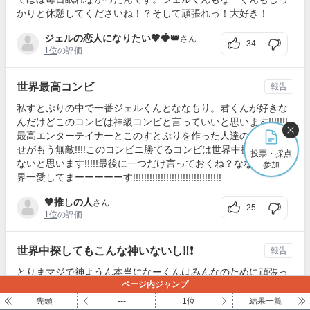
かりと休憩してくださいね！？そして頑張れっ！大好き！
ジェルの恋人になりたい🧡🍓👑
さん
34
1位
の評価
世界最高コンビ
報告
私すとぷりの中で一番ジェルくんとななもり。君くんが好きな
んだけどこのコンビは神級コンビと言っていいと思います!!!!!!!
最高エンターテイナーとこのすとぷりを作った人達の組み合わ
せがもう無敵!!!!このコンビニ勝てるコンビは世界中探してもい
投票・採点
ないと思います!!!!!最後に一つだけ言っておくね？ななジェル世
参加
界一愛してまーーーーーす!!!!!!!!!!!!!!!!!!!!!!!!!!!!!!!!
🧡推しの人
さん
25
1位
の評価
世界中探してもこんな神いないし‼️❗️
報告
とりまマジで神ようん本当になーくんはみんなのために頑張っ
ページ内ジャンプ
てくれて頑張りすぎてトラブルとか起こっちゃったけれど…な
ーくんいなかったらまずすとぷりないしみんなに出会えなかっ
先頭
---
1位
結果一覧