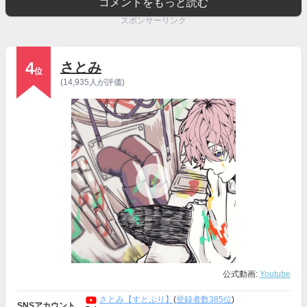
コメントをもっと読む
スポンサーリンク
4
さとみ
位
(14,935人が評価)
公式動画:
Youtube
さとみ【すとぷり】
(
登録者数385位
)
SNSアカウント