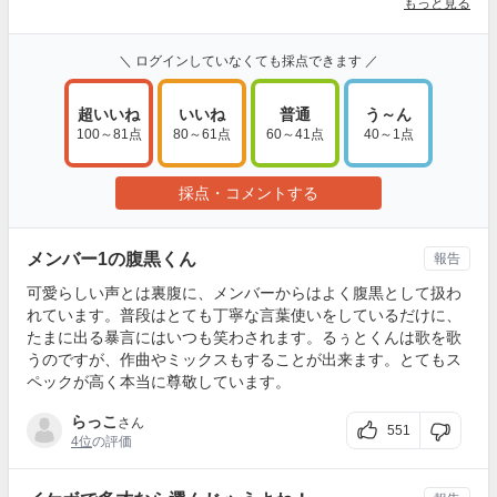
もっと見る
＼ ログインしていなくても採点できます ／
超いいね
いいね
普通
う～ん
100～81点
80～61点
60～41点
40～1点
採点・コメントする
メンバー1の腹黒くん
報告
可愛らしい声とは裏腹に、メンバーからはよく腹黒として扱わ
れています。普段はとても丁寧な言葉使いをしているだけに、
たまに出る暴言にはいつも笑わされます。るぅとくんは歌を歌
うのですが、作曲やミックスもすることが出来ます。とてもス
ペックが高く本当に尊敬しています。
らっこ
さん
551
4位
の評価