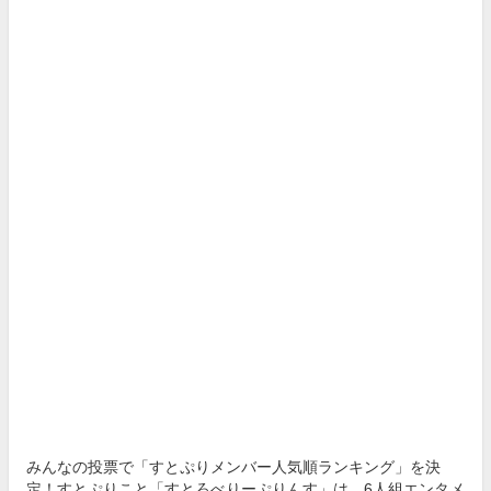
みんなの投票で「すとぷりメンバー人気順ランキング」を決
定！すとぷりこと「すとろべりーぷりんす」は、6人組エンタメ