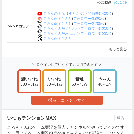
公式動画:
Youtube
ころんの実況【すとぷり】
(
登録者数420位
)
ころん@すとぷり
(
フォロワー数801位
)
ころん@すとぷり
(
フォロワー数285位
)
SNSアカウント
ころんくん@すとぷり
(
フォロワー数356位
)
ころんくん@おはよう
(
フォロワー数535位
)
ころん@すとぷり
もっと見る
＼ ログインしていなくても採点できます ／
超いいね
いいね
普通
う～ん
100～81点
80～61点
60～41点
40～1点
採点・コメントする
いつもテンションMAX
報告
ころんくんはゲーム実況を個人チャンネルでやっているのです
が、同じくゲーム実況担当のさとみくんとは真逆で、とにかく