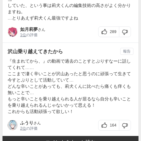
していた、という事は莉犬くんの編集技術の高さがよく分かり
ますね。
…とりあえず莉犬くん最強ですよね
如月莉夢
さん
289
1位
の評価
沢山乗り越えてきたから
報告
『生まれてから、』の動画で過去のことすとぷりすなーに話し
てくれて……
ここまで凄く辛いことが沢山あったと思うのに頑張って生きて
今すとぷりとして活動していて…
どんな辛いことがあっても、莉犬くんに比べたら痛くも痒くも
無いことで…
もっと辛いことを乗り越えられる人が居るなら自分も辛いこと
を乗り越えられるんじゃないかって思える！
これからも活動頑張って欲しい！
ふうり
さん
164
2位
の評価