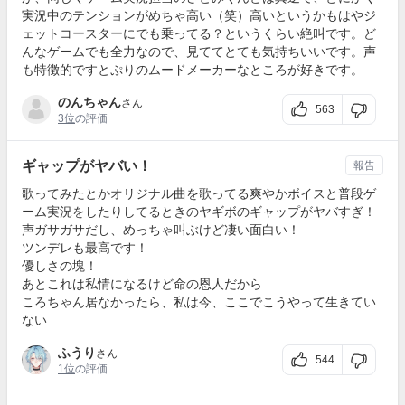
実況中のテンションがめちゃ高い（笑）高いというかもはやジ
ェットコースターにでも乗ってる？というくらい絶叫です。ど
んなゲームでも全力なので、見ててとても気持ちいいです。声
も特徴的ですとぷりのムードメーカーなところが好きです。
のんちゃん
さん
563
3位
の評価
ギャップがヤバい！
報告
歌ってみたとかオリジナル曲を歌ってる爽やかボイスと普段ゲ
ーム実況をしたりしてるときのヤギボのギャップがヤバすぎ！
声ガサガサだし、めっちゃ叫ぶけど凄い面白い！
ツンデレも最高です！
優しさの塊！
あとこれは私情になるけど命の恩人だから
ころちゃん居なかったら、私は今、ここでこうやって生きてい
ない
ふうり
さん
544
1位
の評価