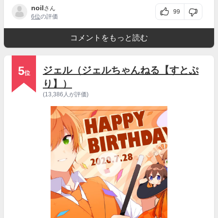
noil
さん
99
6位
の評価
コメントをもっと読む
5
ジェル（ジェルちゃんねる【すとぷ
位
り】）
(13,386人が評価)