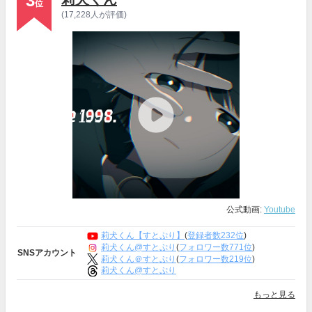
3
位
(17,228人が評価)
公式動画:
Youtube
莉犬くん【すとぷり】
(
登録者数232位
)
莉犬くん@すとぷり
(
フォロワー数771位
)
SNSアカウント
莉犬くん＠すとぷり
(
フォロワー数219位
)
莉犬くん@すとぷり
もっと見る