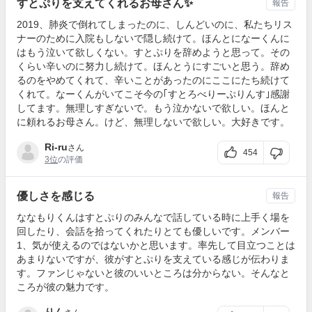
すとぷりを支えてくれるお母さん✨
報告
2019、肺炎で倒れてしまったのに、しんどいのに、私たちリス
ナーのために入院もしないで隠し続けて。ほんとになーくんに
はもう泣いて欲しくない。すとぷりを辞めようと思って。その
くらい辛いのに努力し続けて。ほんとうにすごいと思う。辞め
るのをやめてくれて、辛いことがあったのにここにたち続けて
くれて。なーくんがいてこそ今の｢すとろべりーぷりんす｣感謝
してます。無理しすぎないで。もう泣かないで欲しい。ほんと
に頼れるお母さん。けど、無理しないで欲しい。大好きです。
Ri-ru
さん
454
3位
の評価
優しさを感じる
報告
ななもりくんはすとぷりのみんなで話している時に上手く場を
回したり、会話を拾ってくれたりとても優しいです。メンバー
1、気が使えるのではないかと思います。率先して目立つことは
あまりないですが、彼がすとぷりを支えている感じが伝わりま
す。ファンじゃないと彼のいいところは分からない。そんなと
ころが彼の魅力です。