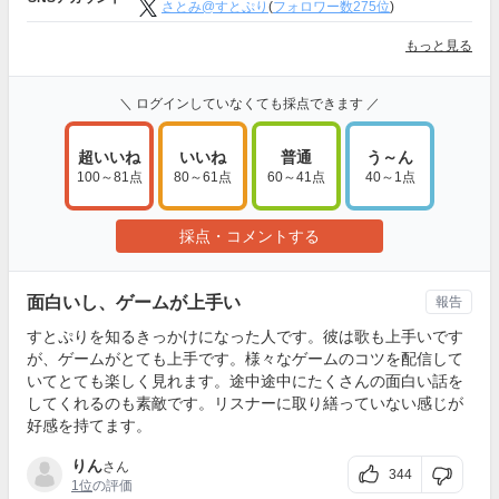
さとみ@すとぷり
(
フォロワー数275位
)
もっと見る
＼ ログインしていなくても採点できます ／
超いいね
いいね
普通
う～ん
100～81点
80～61点
60～41点
40～1点
採点・コメントする
面白いし、ゲームが上手い
報告
すとぷりを知るきっかけになった人です。彼は歌も上手いです
が、ゲームがとても上手です。様々なゲームのコツを配信して
いてとても楽しく見れます。途中途中にたくさんの面白い話を
してくれるのも素敵です。リスナーに取り繕っていない感じが
好感を持てます。
りん
さん
344
1位
の評価