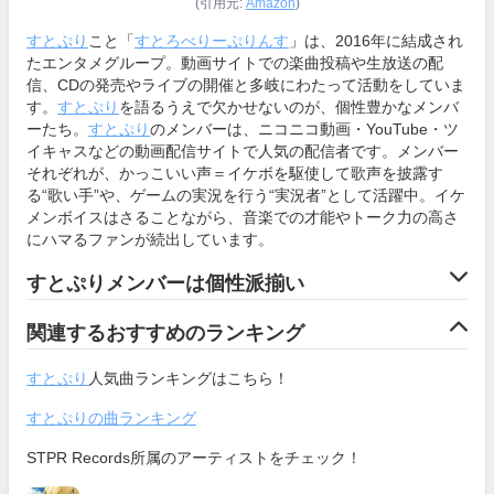
(引用元:
Amazon
)
すとぷり
こと「
すとろべりーぷりんす
」は、2016年に結成され
たエンタメグループ。動画サイトでの楽曲投稿や生放送の配
信、CDの発売やライブの開催と多岐にわたって活動をしていま
す。
すとぷり
を語るうえで欠かせないのが、個性豊かなメンバ
ーたち。
すとぷり
のメンバーは、ニコニコ動画・YouTube・ツ
イキャスなどの動画配信サイトで人気の配信者です。メンバー
それぞれが、かっこいい声＝イケボを駆使して歌声を披露す
る“歌い手”や、ゲームの実況を行う“実況者”として活躍中。イケ
メンボイスはさることながら、音楽での才能やトーク力の高さ
にハマるファンが続出しています。
すとぷりメンバーは個性派揃い
関連するおすすめのランキング
すとぷり
人気曲ランキングはこちら！
すとぷりの曲ランキング
STPR Records所属のアーティストをチェック！