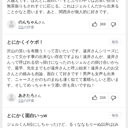
人越えです。ほんとに面白い！すとぷりの中ではお笑い担当で
無茶振りもされすぐに応じる。これはジェルくんだから出来る
ことかなと思います。あと、関西弁が個人的に好きです。
のんちゃん
さん
369
2位
の評価
とにかくイケボ！
報告
沢山の笑いを有難う！って言いたいです。遠井さんシリーズに
とって欠かす事の出来ない存在ですよね！遠井さんが、遠井さ
んって呼ばれる切っ掛けになったのもジェルとの掛け合いから
で、最早、先生までもが遠井さんと呼ぶ始末！遠井さんのお父
さんとの絡みも勿論、面白くて好きです！男声も女声も出来
て、ニャースとかのものまねも凄く似てて素晴らしいと思いま
す。そしてめっちゃキャラ濃い所も良いですね！
あさたろ
さん
334
1位
の評価
とにかく面白いっ‪w
報告
ジェルくん6位にしちゃったけど、るぅななもりーぬ以外は(み