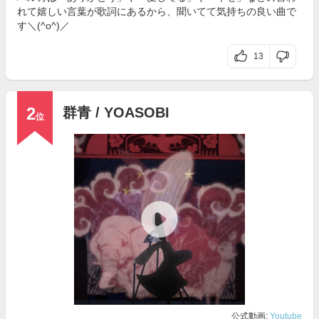
れて嬉しい言葉が歌詞にあるから、聞いてて気持ちの良い曲で
す＼(^o^)／
13
2
群青 / YOASOBI
位
公式動画:
Youtube