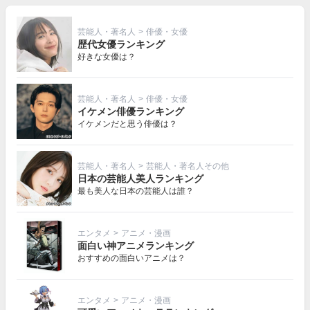
芸能人・著名人
>
俳優・女優
歴代女優ランキング
好きな女優は？
芸能人・著名人
>
俳優・女優
イケメン俳優ランキング
イケメンだと思う俳優は？
芸能人・著名人
>
芸能人・著名人その他
日本の芸能人美人ランキング
最も美人な日本の芸能人は誰？
エンタメ
>
アニメ・漫画
面白い神アニメランキング
おすすめの面白いアニメは？
エンタメ
>
アニメ・漫画