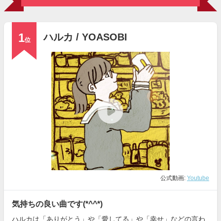
1
ハルカ / YOASOBI
位
公式動画:
Youtube
気持ちの良い曲です(*^^*)
ハルカは「ありがとう」や「愛してる」や「幸せ」などの言わ