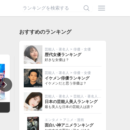
おすすめのランキング
芸能人・著名人
>
俳優・女優
歴代女優ランキング
好きな女優は？
芸能人・著名人
>
俳優・女優
イケメン俳優ランキング
イケメンだと思う俳優は？
芸能人・著名人
>
芸能人・著名人その他
日本の芸能人美人ランキング
最も美人な日本の芸能人は誰？
）
刑事ゆがみ（ドラマ）
渇き。
エンタメ
>
アニメ・漫画
面白い神アニメランキング