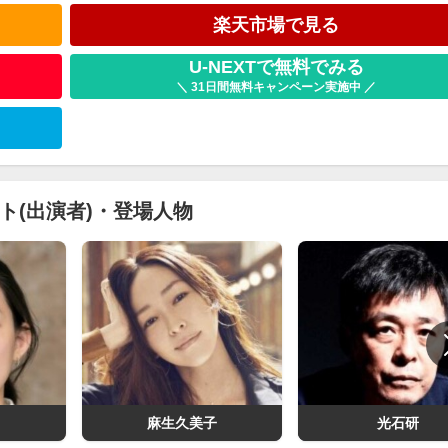
楽天市場で見る
U-NEXTで無料でみる
＼ 31日間無料キャンペーン実施中 ／
ト(出演者)・登場人物
こ
麻生久美子
光石研