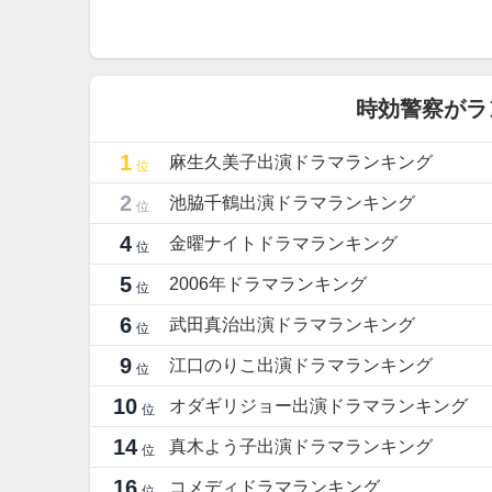
時効警察がラ
1
麻生久美子出演ドラマランキング
位
2
池脇千鶴出演ドラマランキング
位
4
金曜ナイトドラマランキング
位
5
2006年ドラマランキング
位
6
武田真治出演ドラマランキング
位
9
江口のりこ出演ドラマランキング
位
10
オダギリジョー出演ドラマランキング
位
14
真木よう子出演ドラマランキング
位
16
コメディドラマランキング
位