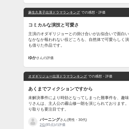
麻生久美子出演ドラマランキング
での感想・評価
コミカルな演技と可愛さ
主演のオダギリジョーとの掛け合いがお似合いで面白い
なかなか報われない役どころも、自然体で可愛らしく演
も借りた作品です。
ゆか
さんの評価
オダギリジョー出演ドラマランキング
での感想・評価
あくまでフィクションですから
未解決事件により時効となってしまった難事件を、趣味
リさんは、主人公の霧山修一朗を演じられております。
り取りも要注目です。
バーニング
さん(男性・30代)
2位
(85点)の評価