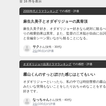
全 16 件を表示
2000年代ドラマランキング
での感想・評価
麻生久美子とオダギリジョーの真骨頂
麻生久美子好き、オダギリジョー好きなら絶対に観るべ
りの相乗効果は異常。また、監督の三木聡が自由に台詞
と全編全シーン笑いながら観ることになる。
サク
さん(女性・30代)
2位
(90点)の評価
オダギリジョー出演ドラマランキング
での感想・評価
霧山くんのすっとぼけた感じはとてもいい
オダギリジョーといったら、私の中では時効警察の霧山
みたいな突飛もないことをしたりおちゃめなことをする
好きです。
なっちゃん
さん(女性・40代)
1位
(100点)の評価