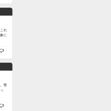
これ
象に
。警
っ