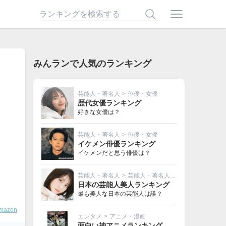
みんランで人気のランキング
芸能人・著名人
>
俳優・女優
歴代女優ランキング
好きな女優は？
芸能人・著名人
>
俳優・女優
イケメン俳優ランキング
イケメンだと思う俳優は？
芸能人・著名人
>
芸能人・著名人その他
日本の芸能人美人ランキング
最も美人な日本の芸能人は誰？
mazon
エンタメ
>
アニメ・漫画
面白い神アニメランキング