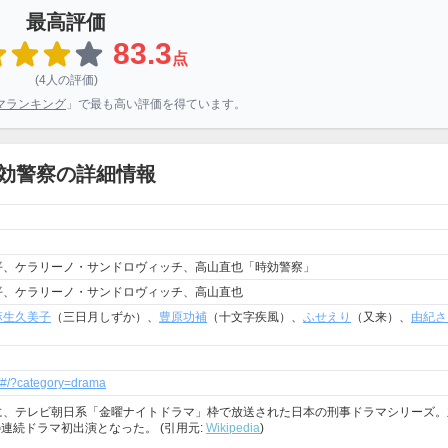
最高評価
83.3
点
(4人の評価)
マランキング
」で最も高い評価を得ています。
効警察の詳細情報
平、ケラリーノ・サンドロヴィッチ、高山直也「時効警察」
平、ケラリーノ・サンドロヴィッチ、高山直也
麻生久美子
（三日月しずか）、
豊原功補
（十文字疾風）、
ふせえり
（又来）、
由紀さ
01/#/?category=drama
0:10に、テレビ朝日系「金曜ナイトドラマ」枠で放送された日本の刑事ドラマシリーズ
連続ドラマ初出演となった。 (引用元:
Wikipedia
)