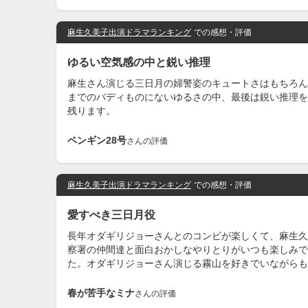
麻生久美子出演ドラマランキング
での感想・評価
ゆるい空気感の中と鋭い推理
麻生さん演じる三日月の婦警姿のキュートさはもちろん
までのバディものにないゆるさの中、最後は鋭い推理を
残ります。
ペンギン28号
さんの評価
麻生久美子出演ドラマランキング
での感想・評価
愛すべき三日月役
長年オダギリジョーさんとのコンビが楽しくて、麻生久
察署の仲間達と面白おかしなやりとりがいつも楽しみで
た。オダギリジョーさん演じる霧山を好きでいながらも
春が苦手なミナ
さんの評価