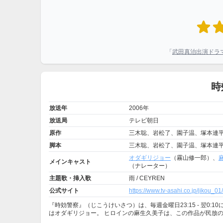
「
武田真治出演ドラ
時
放送年
2006年
放送局
テレビ朝日
原作
三木聡、岩松了、園子温、塚本連
脚本
三木聡、岩松了、園子温、塚本連
オダギリジョー
（霧山修一郎）、
メインキャスト
（ナレーター）
主題歌・挿入歌
雨 / CEYREN
公式サイト
https://www.tv-asahi.co.jp/jikou_
『時効警察』（じこうけいさつ）は、毎週金曜日23:15 - 翌
はオダギリジョー。 ヒロインの麻生久美子は、この作品が民放の